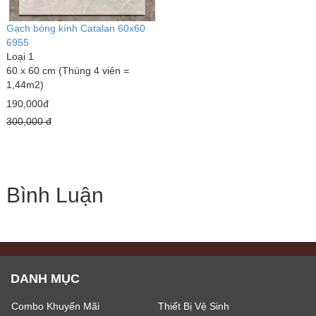
Gạch bóng kính Catalan 60x60
6955
Loại 1
60 x 60 cm (Thùng 4 viên =
1,44m2)
190,000đ
300,000 đ
Bình Luận
DANH MỤC
Combo Khuyến Mãi
Thiết Bị Vệ Sinh