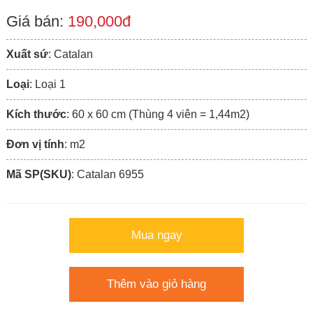
Giá bán:
190,000đ
Xuất sứ
: Catalan
Loại
: Loại 1
Kích thước
: 60 x 60 cm (Thùng 4 viên = 1,44m2)
Đơn vị tính
: m2
Mã SP(SKU)
: Catalan 6955
Mua ngay
Thêm vào giỏ hàng