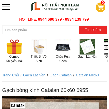
0
HOT LINE:
0944 690 379 - 0934 139 799
Tìm kiếm
Combo
Thiết Bị Vệ
Chậu Rửa
Gạch Lát Nền
Gạ
Khuyến Mãi
Sinh
Chén
T
Trang Chủ
Gạch Lát Nền
Gạch Catalan
Catalan 60x60
/
/
/
Gạch bóng kính Catalan 60x60 6955