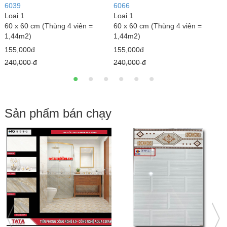
6069
6651
6
Loại 1
Loại 1
L
60 x 60 cm (Thùng 4 viên =
60 x 60 cm (Thùng 4 viên =
6
1,44m2)
1,44m2)
1
150,000đ
205,000đ
1
260,000 đ
300,000 đ
2
Sản phẩm bán chạy