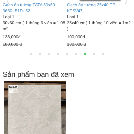
Gạch đỏ lát sân 30x30 Gốm Mỹ
Gạch lát sân Prime 40x40
G
Loại 1
SV4244
L
30 x 30 cm (Thùng11viên = 0,99
Loại 1
3
m2
m² )
40 x 40 cm (Thùng 6 viên = 0,96
0
m² )
11,000đ
1
100,000đ
16,000 đ
2
120,000 đ
Sản phẩm bạn đã xem