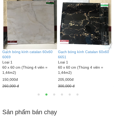
Gạch bóng kính catalan 60x60
Gạch bóng kính Catalan 60x60
G
6069
6651
7
Loại 1
Loại 1
L
60 x 60 cm (Thùng 4 viên =
60 x 60 cm (Thùng 4 viên =
6
1,44m2)
1,44m2)
1
150,000đ
205,000đ
1
260,000 đ
300,000 đ
1
Sản phẩm bán chạy