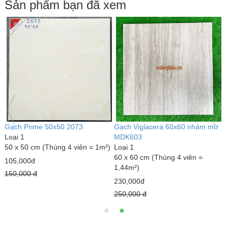
Sản phẩm bạn đã xem
Gạch Prime 50x50 2073
Gạch Viglacera 60x60 nhám mờ
G
Loại 1
MDK603
6
50 x 50 cm (Thùng 4 viên = 1m²)
Loại 1
L
60 x 60 cm (Thùng 4 viên =
6
105,000đ
1,44m²)
1
150,000 đ
230,000đ
1
250,000 đ
2