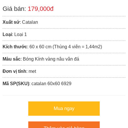
Giá bán:
179,000đ
Xuất sứ
: Catalan
Loại
: Loại 1
Kích thước
: 60 x 60 cm (Thùng 4 viên = 1,44m2)
Màu sắc
: Bóng Kính vàng nâu vân đá
Đơn vị tính
: met
Mã SP(SKU)
: catalan 60x60 6929
Mua ngay