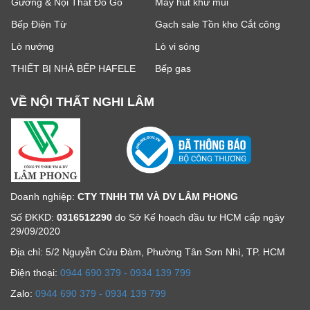
Gương & Nội Thất Đồ Gỗ
Máy hút khử mùi
Bếp Điện Từ
Gạch sale Tồn kho Cắt công
Lò nướng
Lò vi sóng
THIẾT BỊ NHÀ BẾP HAFELE
Bếp gas
VỀ NỘI THẤT NGHI LÂM
Doanh nghiệp:
CTY TNHH TM VÀ DV LÂM PHONG
Số ĐKKD:
0316512290
do Sở Kế hoạch đầu tư HCM cấp ngày
29/09/2020
Địa chỉ: 5/2 Nguyễn Cửu Đàm, Phường Tân Sơn Nhì, TP. HCM
Ðiện thoại:
0944 690 379 - 0934 139 799
Zalo:
0944 690 379 - 0934 139 799