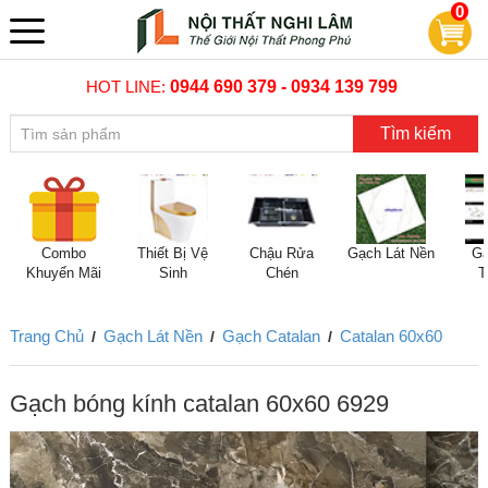
0
HOT LINE:
0944 690 379 - 0934 139 799
Tìm kiếm
Combo
Thiết Bị Vệ
Chậu Rửa
Gạch Lát Nền
Gạ
Khuyến Mãi
Sinh
Chén
T
Trang Chủ
Gạch Lát Nền
Gạch Catalan
Catalan 60x60
/
/
/
Gạch bóng kính catalan 60x60 6929