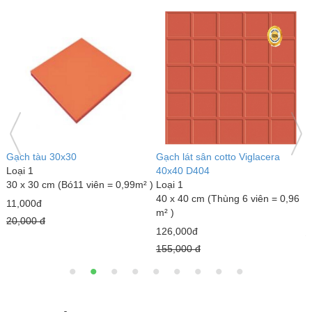
Gạch tàu 30x30
Gạch lát sân cotto Viglacera
G
Loại 1
40x40 D404
L
30 x 30 cm (Bó11 viên = 0,99m² )
Loại 1
4
40 x 40 cm (Thùng 6 viên = 0,96
m
11,000đ
m² )
1
20,000 đ
126,000đ
2
155,000 đ