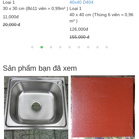
Loại 1
GLM4040MX
L
40 x 40 cm (Thùng 6 viên = 0,96
Loại 1
3
m² )
40 x 40 cm (Thùng 6 viên = 0,96
m
m² )
18,000đ
7
23,000đ
22,000 đ
1
25,000 đ
Sản phẩm bạn đã xem