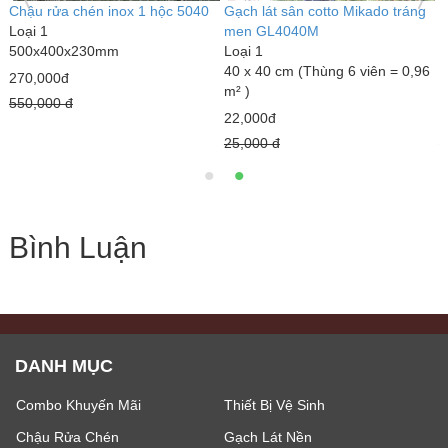
Gạch 60x60 đá bóng kính TK-
Gạch lát 30x30 CP-HA303
C
SDX6142
Loại 1
L
Loại 1
30 x 30 cm (Thùng 11 viên =
5
60 x 60 cm (Thùng 4 viên =
0,99m²)
2
1,44m2)
185,000đ
5
180,000đ
220,000 đ
200,000 đ
Bình Luận
DANH MỤC
Combo Khuyến Mãi
Thiết Bị Vệ Sinh
Chậu Rửa Chén
Gạch Lát Nền