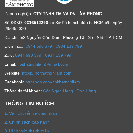
Doanh nghiệp:
CTY TNHH TM VÀ DV LÂM PHONG
Số ĐKKD:
0316512290
do Sở Kế hoạch đầu tư HCM cấp ngày
29/09/2020
Địa chỉ: 5/2 Nguyễn Cửu Đàm, Phường Tân Sơn Nhì, TP. HCM
Ðiện thoại:
0944 690 379 - 0934 139 799
Zalo:
0944 690 379 - 0934 139 799
Email:
noithatnghilam@gmail.com
Website:
https://noithatnghilam.com
Facebook:
https://fb.com/noithatnghilam
Thông tin tài khoản:
Các Ngân Hàng
|
Đơn Hàng
THÔNG TIN BỔ ÍCH
1. Vận chuyển và giao nhận
2. Chính sách bảo hành
3. Hình thức thanh toán