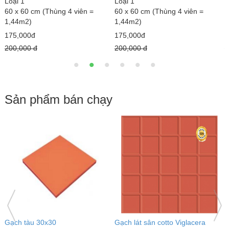
Loại 1
Loại 1
L
60 x 60 cm (Thùng 4 viên =
60 x 60 cm (Thùng 4 viên =
6
1,44m2)
1,44m2)
1
182,000đ
182,000đ
1
220,000 đ
220,000 đ
2
Sản phẩm bán chạy
Gạch đỏ lát sân Gốm Mỹ
Gạch lát sân tráng men Mikado
G