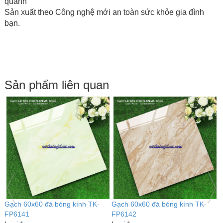
quanh
Sản xuất theo Công nghệ mới an toàn sức khỏe gia đình
bạn.
Sản phẩm liên quan
Gạch 60x60 đá bóng kính TK-
Gạch 60x60 đá bóng kính TK-
G
SD6020
SD6025
S