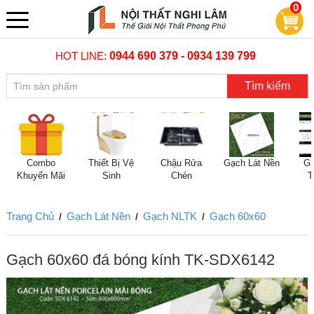
0
HOT LINE:
0944 690 379 - 0934 139 799
Tìm kiếm
Combo
Thiết Bị Vệ
Chậu Rửa
Gạch Lát Nền
Gạ
Khuyến Mãi
Sinh
Chén
T
Trang Chủ
Gạch Lát Nền
Gạch NLTK
Gạch 60x60
/
/
/
Gạch 60x60 đá bóng kính TK-SDX6142