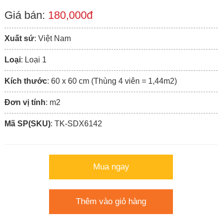
Giá bán:
180,000đ
Xuất sứ
: Việt Nam
Loại
: Loại 1
Kích thước
: 60 x 60 cm (Thùng 4 viên = 1,44m2)
Đơn vị tính
: m2
Mã SP(SKU)
: TK-SDX6142
Mua ngay
Thêm vào giỏ hàng