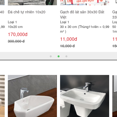
Gạch đỏ lát sân 30x30 Gốm
Gạch lát sân Prime 40x40
Gạ
Mỹ
SV4244
Loại 1
Loại 1
Loạ
30 x 30 cm (Thùng11viên = 0,99
40 x 40 cm (Thùng 6 viên =
30
m² )
0,96 m² )
0,
11,000đ
100,000đ
1
16,000 đ
120,000 đ
22