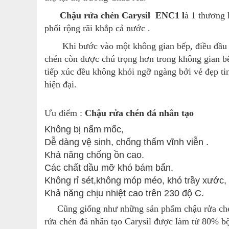
Chậu rửa chén Carysil ENC1 l
à 1 thương 
phối rộng rãi khắp cả nước .
Khi bước vào một không gian bếp, điều đầu tiê
chén còn được chú trọng hơn trong không gian bếp
tiếp xúc đều không khỏi ngỡ ngàng bởi vẻ đẹp ti
hiện đại.
Ưu điểm :
Chậu rửa chén đá
nhân tạo
Không bị nấm mốc,
Dễ dàng vệ sinh, chống thấm vĩnh viễn .
Khả năng chống ồn cao.
Các chất dầu mỡ khó bám bẩn.
Không rỉ sét,không móp méo, khó trầy xước,
Khả năng chịu nhiệt cao trên 230 độ C.
Cũng giống như những sản phẩm chậu rửa chén 
rửa chén đá nhân tạo Carysil được làm từ 80% bộ