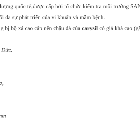
 lượng quốc tế,được cấp bởi tổ chức kiểm tra môi trường SA
 đa sự phát triển của vi khuẩn và mầm bệnh.
ng bị bộ xả cao cấp nên chậu đá của
carysil
có giá khá cao (g
a Đức.
p,
0mm