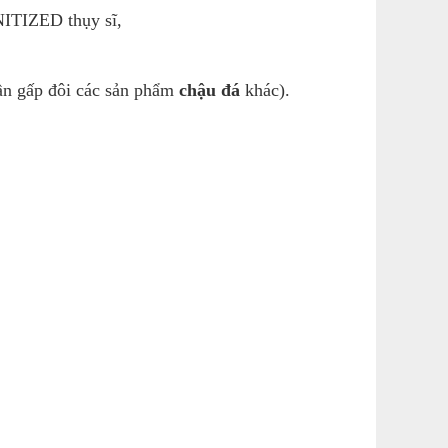
NITIZED thụy sĩ,
ần gấp đôi các sản phẩm
chậu đá
khác).