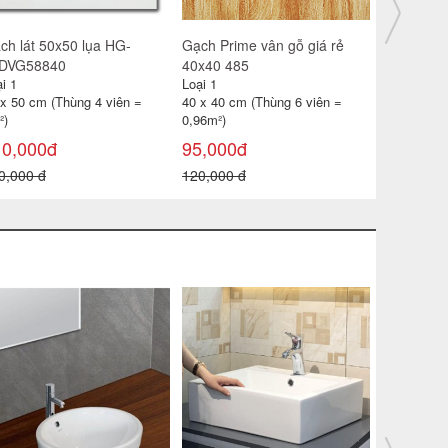
ch lát 30x30 CP-HA309
Gạch catalan 60x60 6119
Gạch đỏ lá
i 1
Loại 1
Loại 1
 x 30 cm (Thùng 11 viên =
60 x 60 cm (Thùng 4 viên =
40 x 40 cm
99m²)
1,44m2)
0,96 m² )
85,000đ
115,000đ
18,000đ
0,000 đ
180,000 đ
22,000 đ