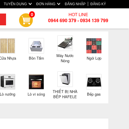
TUYỂN DỤNG
ĐƠN HÀNG
ĐĂNG NHẬP
ĐĂNG KÝ
HOT LINE
0
0944 690 379 - 0934 139 799
Máy Nước
Cửa Nhựa
Bồn Tắm
Ngói Lợp
Nóng
THIẾT BỊ NHÀ
Lò nướng
Lò vi sóng
Bếp gas
BẾP HAFELE