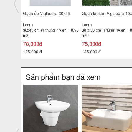
giá rẻ
Gạch ốp tường TATA 30x60
Gạch ốp tường 25x40 TP-
3650- 51D- 52
KTSV47
Loại 1
Loại 1
 viên =
30x60 cm ( 1 thùng 6 viên =
25x40 cm( 1 thùng 10 viên =
1.08 m²
1m2 )
138,000đ
100,000đ
180,000 đ
130,000 đ
Sản phẩm bạn đã xem