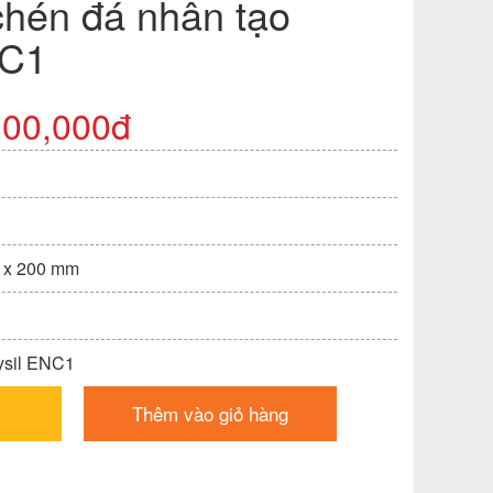
chén đá nhân tạo
NC1
300,000đ
0 x 200 mm
ysil ENC1
Thêm vào giỏ hàng