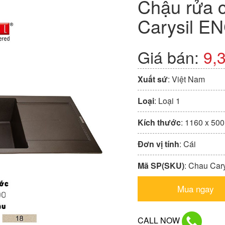
Chậu rửa 
Carysil E
Giá bán:
9,
Xuất sứ
: Việt Nam
Loại
: Loại 1
Kích thước
: 1160 x 50
Đơn vị tính
: Cái
Mã SP(SKU)
: Chau Car
Mua ngay
CALL NOW