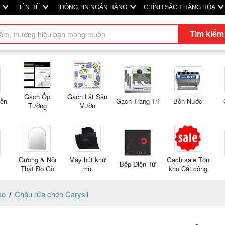
M
LIÊN HỆ
THÔNG TIN NGÂN HÀNG
CHÍNH SÁCH HÀNG HÓA
Tìm kiếm
Gạch Ốp
Gạch Lát Sân
Nền
Gạch Trang Trí
Bồn Nước
Tường
Vườn
Gương & Nội
Máy hút khử
Gạch sale Tồn
Bếp Điện Từ
Thất Đồ Gỗ
mùi
kho Cắt công
tạo
Chậu rửa chén Carysil
/