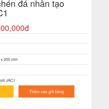
chén đá nhân tạo
C1
900,000đ
0 x 200 mm
ysil JAC1
Thêm vào giỏ hàng