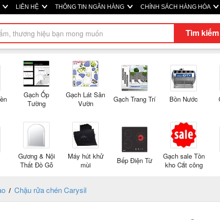
M
LIÊN HỆ
THÔNG TIN NGÂN HÀNG
CHÍNH SÁCH HÀNG HÓA
Tìm kiếm
Gạch Ốp
Gạch Lát Sân
Nền
Gạch Trang Trí
Bồn Nước
Tường
Vườn
Gương & Nội
Máy hút khử
Gạch sale Tồn
Bếp Điện Từ
Thất Đồ Gỗ
mùi
kho Cắt công
tạo
Chậu rửa chén Carysil
/