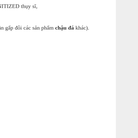
NITIZED thụy sĩ,
ần gấp đôi các sản phẩm
chậu đá
khác).