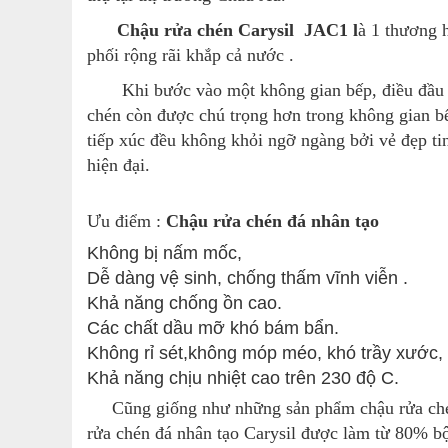
Chậu rửa chén Carysil JAC1 l
à 1 thương 
phối rộng rãi khắp cả nước .
Khi bước vào một không gian bếp, điều đầu tiê
chén còn được chú trọng hơn trong không gian bếp
tiếp xúc đều không khỏi ngỡ ngàng bởi vẻ đẹp ti
hiện đại.
Ưu điểm :
Chậu rửa chén đá
nhân tạo
Không bị nấm mốc,
Dễ dàng vệ sinh, chống thấm vĩnh viễn .
Khả năng chống ồn cao.
Các chất dầu mỡ khó bám bẩn.
Không rỉ sét,không móp méo, khó trầy xước,
Khả năng chịu nhiệt cao trên 230 độ C.
Cũng giống như những sản phẩm chậu rửa chén 
rửa chén đá nhân tạo Carysil được làm từ 80% bộ