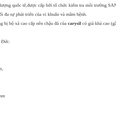
 lượng quốc tế,được cấp bởi tổ chức kiểm tra môi trường SA
 đa sự phát triển của vi khuẩn và mầm bệnh.
ng bị bộ xả cao cấp nên chậu đá của
carysil
có giá khá cao (g
a Đức.
p,
0mm