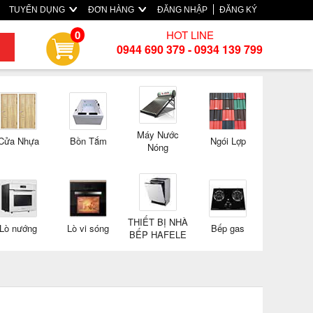
TUYỂN DỤNG
ĐƠN HÀNG
ĐĂNG NHẬP
ĐĂNG KÝ
HOT LINE
0
0944 690 379 - 0934 139 799
Máy Nước
Cửa Nhựa
Bồn Tắm
Ngói Lợp
Nóng
THIẾT BỊ NHÀ
Lò nướng
Lò vi sóng
Bếp gas
BẾP HAFELE