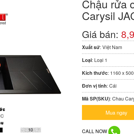
Chậu rửa 
Carysil JA
Giá bán:
8,
Xuất sứ
: Việt Nam
Loại
: Loại 1
Kích thước
: 1160 x 50
Đơn vị tính
: Cái
Mã SP(SKU)
: Chau Car
Mua ngay
CALL NOW