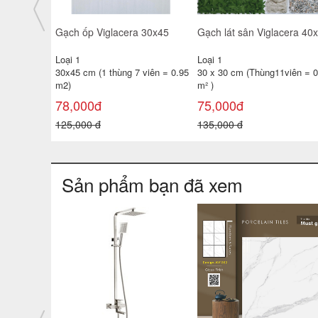
giá rẻ
Gạch ốp tường TATA 30x60
Gạch ốp tường 25x40 TP-
3650- 51D- 52
KTSV47
Loại 1
Loại 1
 viên =
30x60 cm ( 1 thùng 6 viên =
25x40 cm( 1 thùng 10 viên =
1.08 m²
1m2 )
138,000đ
100,000đ
180,000 đ
130,000 đ
Sản phẩm bạn đã xem