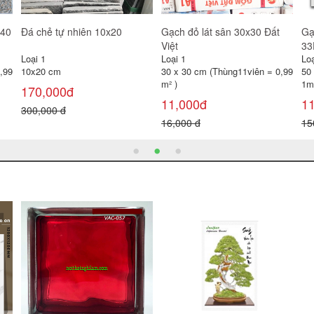
Gạch đỏ lát sân 30x30 Gốm
Gạch lát sân Prime 40x40
Gạ
Mỹ
SV4244
Loại 1
Loại 1
Loạ
30 x 30 cm (Thùng11viên = 0,99
40 x 40 cm (Thùng 6 viên =
30
m² )
0,96 m² )
0,
11,000đ
100,000đ
1
16,000 đ
120,000 đ
22