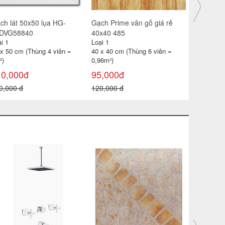
ch lát 30x30 CP-HA309
Gạch catalan 60x60 6119
Gạch đỏ lá
i 1
Loại 1
Loại 1
 x 30 cm (Thùng 11 viên =
60 x 60 cm (Thùng 4 viên =
40 x 40 cm
99m²)
1,44m2)
0,96 m² )
85,000đ
115,000đ
18,000đ
0,000 đ
180,000 đ
22,000 đ