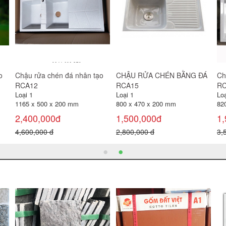
o
Chậu rửa chén đá nhân tạo
Chậu rửa chén đá nhân tạo
Ch
RCA 8249
RCA 9248
RC
Loại 1
Loại 1
Loạ
820 x 495 x 240 mm
920 x 480 x 230 mm
11
1,900,000đ
2,400,000đ
2,
4,200,000 đ
6,000,000 đ
4,
Gạch đỏ lát sân 30x30 Gốm
Gạch lát sân Prime 40x40
Gạ
Mỹ
SV4244
Loại 1
Loại 1
Loạ