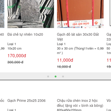
30 x 30 cm (Thùng11viên = 0,99
40 x 40 cm (Thùng 6 viên =
30
m² )
0,96 m² )
0,
11,000đ
100,000đ
1
16,000 đ
120,000 đ
22
Gạch Prime bóng kính 60x60
Gạch Prime bóng kính 80x80
Gạ
9118
12866
80
Loại 1
Loại 1
Loạ