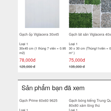
giá rẻ
Gạch ốp tường TATA 30x60
Gạch ốp tường 25x40 TP-
3650- 51D- 52
KTSV47
Loại 1
Loại 1
 viên =
30x60 cm ( 1 thùng 6 viên =
25x40 cm( 1 thùng 10 viên =
1.08 m²
1m2 )
138,000đ
100,000đ
180,000 đ
130,000 đ
Sản phẩm bạn đã xem
Bồn rửa chén 1 hộc Nano
đen vòi thác 7545
Loại 1