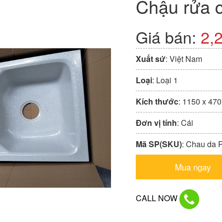
Chậu rửa 
Giá bán:
2,
Xuất sứ
: Việt Nam
Loại
: Loại 1
Kích thước
: 1150 x 47
Đơn vị tính
: Cái
Mã SP(SKU)
: Chau da
Mua ngay
CALL NOW