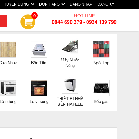
TUYỂN DỤNG
ĐƠN HÀNG
ĐĂNG NHẬP
ĐĂNG KÝ
HOT LINE
0
0944 690 379 - 0934 139 799
Máy Nước
Cửa Nhựa
Bồn Tắm
Ngói Lợp
Nóng
THIẾT BỊ NHÀ
Lò nướng
Lò vi sóng
Bếp gas
BẾP HAFELE