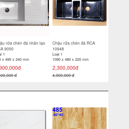
ậu rửa chén đá nhân tạo
CHẬU RỬA CHÉN BẰNG ĐÁ
Chậu rửa 
A12
RCA15
RCA 9050
i 1
Loại 1
Loại 1
65 x 500 x 200 mm
800 x 470 x 200 mm
820 x 495
400,000đ
1,500,000đ
1,900,0
600,000 đ
2,800,000 đ
3,500,000
ch lát 30x30 CP-HA309
Gạch catalan 60x60 6119
i 1
Loại 1