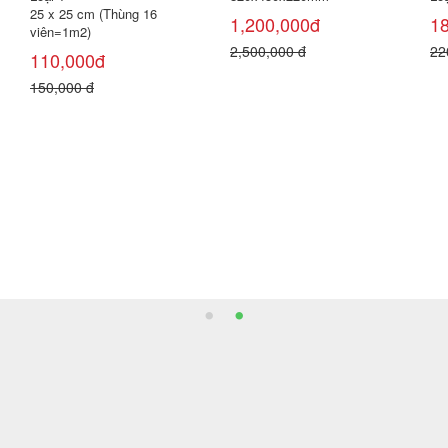
60 x 60 cm (Thùng 4 viên =
80 x 80 cm (Thùng 3 viên =
80
1,44m²)
1,92m²)
1,9
173,000đ
270,000đ
G
230,000 đ
350,000 đ