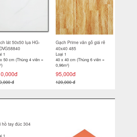
 x 30 cm (Thùng 11 viên =
60 x 60 cm (Thùng 4 viên =
99m²)
1,44m2)
85,000đ
115,000đ
0,000 đ
180,000 đ
Gạch đỏ lá
Loại 1
40 x 40 cm
0,96 m² )
18,000đ
22,000 đ
ch bóng kính Trung Quốc
Combo 3
Gạch Prim
x80 85656
i 1
Loại 1
Loại 1