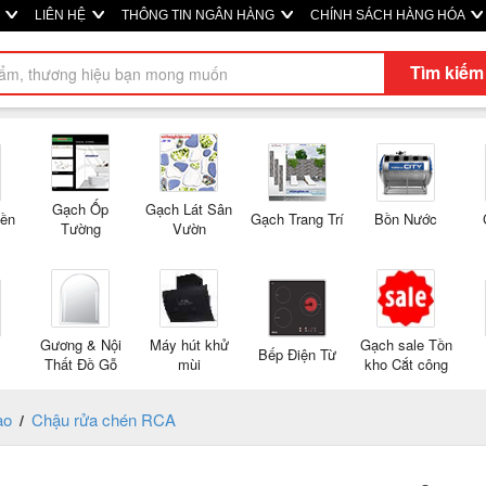
M
LIÊN HỆ
THÔNG TIN NGÂN HÀNG
CHÍNH SÁCH HÀNG HÓA
Tìm kiếm
Gạch Ốp
Gạch Lát Sân
Nền
Gạch Trang Trí
Bồn Nước
Tường
Vườn
Gương & Nội
Máy hút khử
Gạch sale Tồn
Bếp Điện Từ
Thất Đồ Gỗ
mùi
kho Cắt công
tạo
Chậu rửa chén RCA
/