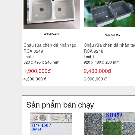
 RCA
Chậu rửa chén đá nhân tạo
Chậu rửa chén đá nhân tạ
RCA 10
RCA 8047
Loại 1
Loại 1
m
855 x 500 x 200 mm
800 x 475 x 200 mm
1,900,000đ
1,900,000đ
4,600,000 đ
4,500,000 đ
Sản phẩm bán chạy