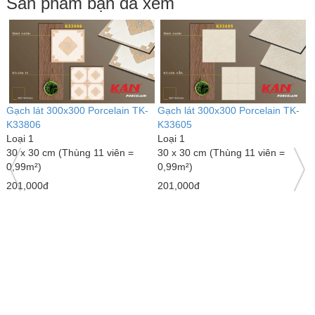
Sản phẩm bạn đã xem
Gạch lát 300x300 Porcelain TK-
Gạch lát 300x300 Porcelain TK-
G
K33806
K33605
K
Loại 1
Loại 1
L
30 x 30 cm (Thùng 11 viên =
30 x 30 cm (Thùng 11 viên =
3
0,99m²)
0,99m²)
0
201,000đ
201,000đ
2