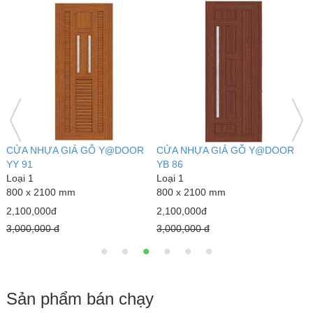
CỬA NHỰA GIẢ GỖ Y@DOOR
CỬA NHỰA GIẢ GỖ Y@DOOR
C
YY 91
YB 86
Y
Loại 1
Loại 1
L
800 x 2100 mm
800 x 2100 mm
8
2,100,000đ
2,100,000đ
2
3,000,000 đ
3,000,000 đ
2
Sản phẩm bán chạy