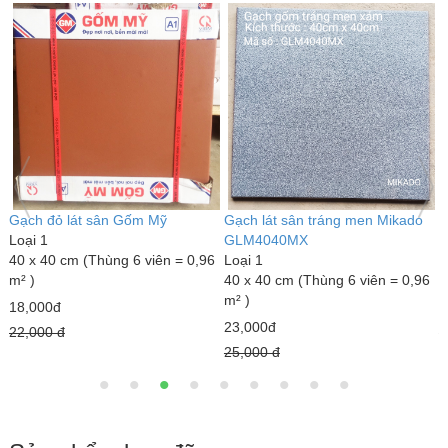
Gạch đỏ lát sân Gốm Mỹ
Gạch lát sân tráng men Mikado
G
Loại 1
GLM4040MX
L
40 x 40 cm (Thùng 6 viên = 0,96
Loại 1
3
m² )
40 x 40 cm (Thùng 6 viên = 0,96
m
m² )
18,000đ
7
23,000đ
22,000 đ
1
25,000 đ