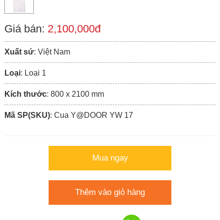
Giá bán:
2,100,000đ
Xuất sứ
: Việt Nam
Loại
: Loại 1
Kích thước
: 800 x 2100 mm
Mã SP(SKU)
: Cua Y@DOOR YW 17
Mua ngay
Thêm vào giỏ hàng