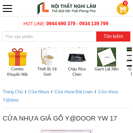
0
HOT LINE:
0944 690 379 - 0934 139 799
Tìm kiếm
Combo
Thiết Bị Vệ
Chậu Rửa
Gạch Lát Nền
Gạ
Khuyến Mãi
Sinh
Chén
T
Trang Chủ
Cửa Nhựa
Cửa nhựa Đài Loan
Cửa nhựa
/
/
/
Y@door
CỬA NHỰA GIẢ GỖ Y@DOOR YW 17