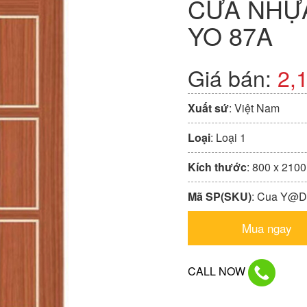
CỬA NHỰ
YO 87A
Giá bán:
2,
Xuất sứ
: Việt Nam
Loại
: Loại 1
Kích thước
: 800 x 210
Mã SP(SKU)
: Cua Y@
Mua ngay
CALL NOW