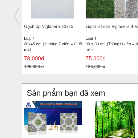
giá rẻ
Gạch ốp tường TATA 30x60
Gạch ốp tường 25x40 TP-
3650- 51D- 52
KTSV47
Loại 1
Loại 1
 viên =
30x60 cm ( 1 thùng 6 viên =
25x40 cm( 1 thùng 10 viên =
1.08 m²
1m2 )
138,000đ
100,000đ
180,000 đ
130,000 đ
Sản phẩm bạn đã xem