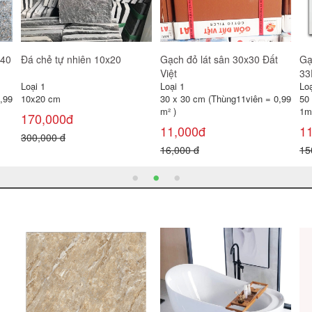
Gạch đỏ lát sân 30x30 Gốm
Gạch lát sân Prime 40x40
Gạ
Mỹ
SV4244
Loại 1
Loại 1
Loạ
30 x 30 cm (Thùng11viên = 0,99
40 x 40 cm (Thùng 6 viên =
30
m² )
0,96 m² )
0,
11,000đ
100,000đ
1
16,000 đ
120,000 đ
22