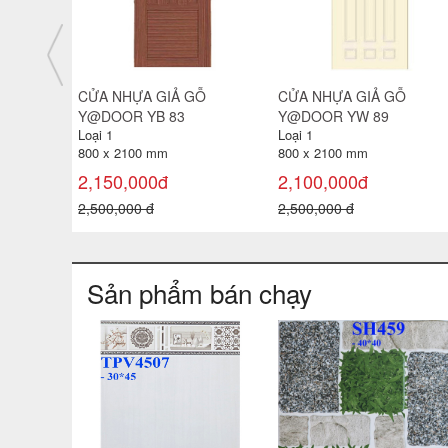
Ỗ
CỬA NHỰA GIẢ GỖ
CỬA NHỰA GIẢ GỖ
900
Y@DOOR YC 85A
Y@DOOR YC 84
Loại 1
Loại 1
800 x 2100 mm
800 x 2100 mm
2,150,000đ
2,150,000đ
2,500,000 đ
2,500,000 đ
Sản phẩm bán chạy