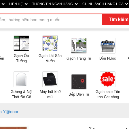
M
LIÊN HỆ
THÔNG TIN NGÂN HÀNG
CHÍNH SÁCH HÀNG HÓA
Tìm kiếm
Gạch Ốp
Gạch Lát Sân
Nền
Gạch Trang Trí
Bồn Nước
Tường
Vườn
Gương & Nội
Máy hút khử
Gạch sale Tồn
Bếp Điện Từ
Thất Đồ Gỗ
mùi
kho Cắt công
a Y@door