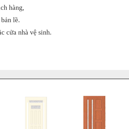
ách hàng,
bản lề.
c cửa nhà vệ sinh.