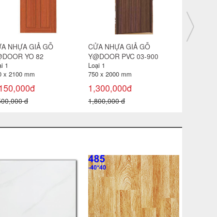
A NHỰA GIẢ GỖ
CỬA NHỰA GIẢ GỖ
CỬA NHỰ
DOOR YY 91
Y@DOOR YB 86
Y@DOOR 
i 1
Loại 1
Loại 1
0 x 2100 mm
800 x 2100 mm
800 x 210
100,000đ
2,100,000đ
2,150,0
000,000 đ
3,000,000 đ
2,500,000