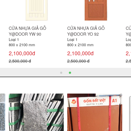
CỬA NHỰA GIẢ GỖ
CỬA NHỰA GIẢ GỖ
CỬ
Y@DOOR YY 81
Y@DOOR YY 88
Y@
Loại 1
Loại 1
Loạ
800 x 2100 mm
800 x 2100 mm
80
2,150,000đ
2,100,000đ
2,
2,500,000 đ
3,000,000 đ
3,