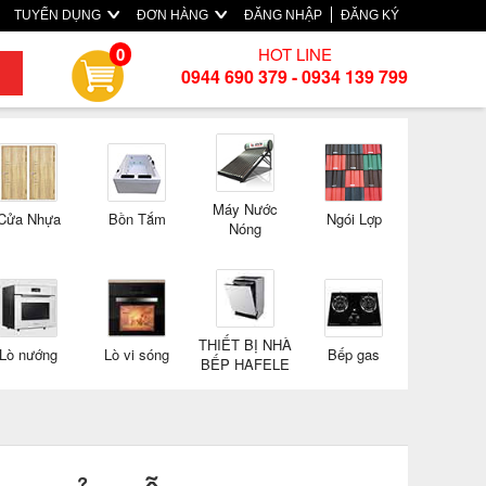
TUYỂN DỤNG
ĐƠN HÀNG
ĐĂNG NHẬP
ĐĂNG KÝ
HOT LINE
0
0944 690 379 - 0934 139 799
Máy Nước
Cửa Nhựa
Bồn Tắm
Ngói Lợp
Nóng
THIẾT BỊ NHÀ
Lò nướng
Lò vi sóng
Bếp gas
BẾP HAFELE