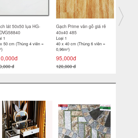
ch lát 30x30 CP-HA309
Gạch catalan 60x60 6119
Gạch đỏ lá
i 1
Loại 1
Loại 1
 x 30 cm (Thùng 11 viên =
60 x 60 cm (Thùng 4 viên =
40 x 40 cm
99m²)
1,44m2)
0,96 m² )
85,000đ
115,000đ
18,000đ
0,000 đ
180,000 đ
22,000 đ