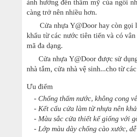
ảnh hưởng đến thẩm mỹ của ngôi nh
càng trở nên nhiều hơn.
Cửa nhựa Y@Door hay còn gọi là
khẩu từ các nước tiên tiến và có vâ
mã đa dạng.
Cửa nhựa Y@Door được sử dụng rộng
nhà tắm, cửa nhà vệ sinh...cho từ các
Ưu điểm
- Chống thấm nước, không cong vênh
- Kết cấu cửa làm từ nhựa nên khả 
- Màu sắc cửa thiết kế giống với gỗ
- Lớp màu dày chống cào xước, dễ l