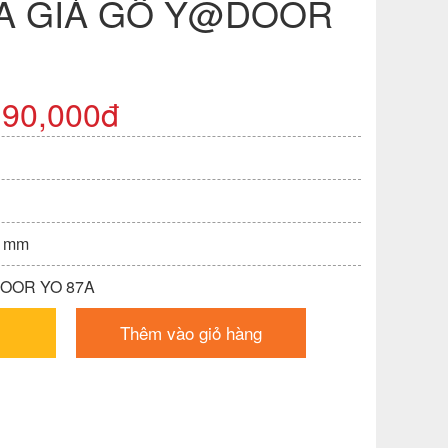
A GIẢ GỖ Y@DOOR
190,000đ
0 mm
DOOR YO 87A
Thêm vào giỏ hàng