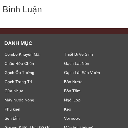
Bình Luận
DANH MỤC
Combo Khuyến Mãi
Thiết Bị Vệ Sinh
Chậu Rửa Chén
Gạch Lát Nền
Gạch Ốp Tường
Gạch Lát Sân Vườn
Gạch Trang Trí
Bồn Nước
Cửa Nhựa
Bồn Tắm
Máy Nước Nóng
Ngói Lợp
Phụ kiện
Keo
Sen tắm
Vòi nước
Gương & Nội Thất Đồ Gỗ
Máy hút khử mùi