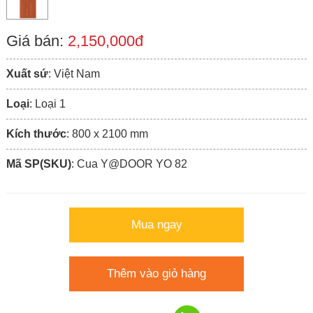
Giá bán:
2,150,000đ
Xuất sứ
: Việt Nam
Loại
: Loại 1
Kích thước
: 800 x 2100 mm
Mã SP(SKU)
: Cua Y@DOOR YO 82
Mua ngay
Thêm vào giỏ hàng