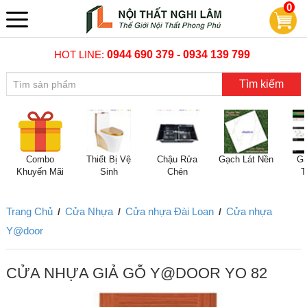
0
HOT LINE:
0944 690 379 - 0934 139 799
Tìm kiếm
Combo
Thiết Bị Vệ
Chậu Rửa
Gạch Lát Nền
Gạ
Khuyến Mãi
Sinh
Chén
T
Trang Chủ
Cửa Nhựa
Cửa nhựa Đài Loan
Cửa nhựa
/
/
/
Y@door
CỬA NHỰA GIẢ GỖ Y@DOOR YO 82