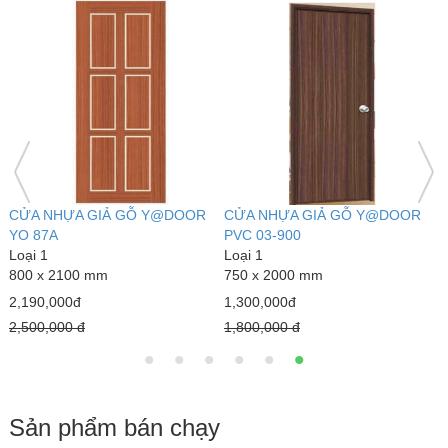
CỬA NHỰA GIẢ GỖ Y@DOOR
CỬA NHỰA GIẢ GỖ Y@DOOR
C
YC 85A
YC 84
Y
Loại 1
Loại 1
L
800 x 2100 mm
800 x 2100 mm
8
2,150,000đ
2,150,000đ
2
2,500,000 đ
2,500,000 đ
2
Sản phẩm bán chạy