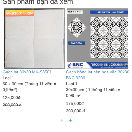
Sản phẩm bạn đã xem
30
CỬA NHỰA GIẢ GỖ Y@DOOR
Gạch lát 30x30 MK-S3501
G
YO 82
Loại 1
B
Loại 1
30 x 30 cm (Thùng 11 viên =
L
800 x 2100 mm
0,99m²)
3
0
2,150,000đ
125,000đ
1
2,500,000 đ
200,000 đ
2