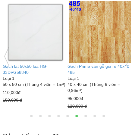
Gạch ốp tường TATA 30x60
Gạch ốp tường 25x40 TP-
G
3650- 51D- 52
KTSV47
L
Loại 1
Loại 1
3
30x60 cm ( 1 thùng 6 viên = 1.08
25x40 cm( 1 thùng 10 viên = 1m2
m
m²
)
1
138,000đ
100,000đ
1
180,000 đ
130,000 đ