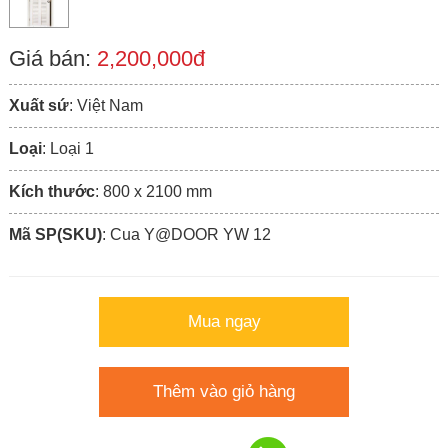
Giá bán:
2,200,000đ
Xuất sứ
: Việt Nam
Loại
: Loại 1
Kích thước
: 800 x 2100 mm
Mã SP(SKU)
: Cua Y@DOOR YW 12
Mua ngay
Thêm vào giỏ hàng