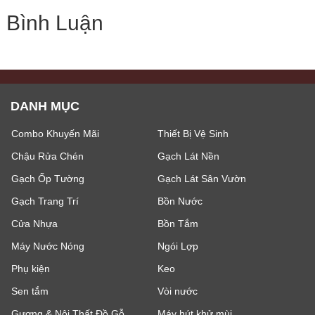
Bình Luận
DANH MỤC
Combo Khuyến Mãi
Thiết Bị Vệ Sinh
Chậu Rửa Chén
Gạch Lát Nền
Gạch Ốp Tường
Gạch Lát Sân Vườn
Gạch Trang Trí
Bồn Nước
Cửa Nhựa
Bồn Tắm
Máy Nước Nóng
Ngói Lợp
Phụ kiện
Keo
Sen tắm
Vòi nước
Gương & Nội Thất Đồ Gỗ
Máy hút khử mùi