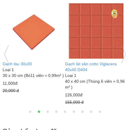
Gạch đỏ lát sân Gốm Mỹ
Gạch lát sân tráng men Mikado
G
Loại 1
GLM4040MX
L
40 x 40 cm (Thùng 6 viên = 0,96
Loại 1
3
m² )
40 x 40 cm (Thùng 6 viên = 0,96
m
m² )
18,000đ
7
23,000đ
22,000 đ
1
25,000 đ