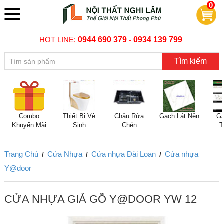
0
HOT LINE:
0944 690 379 - 0934 139 799
Tìm kiếm
Combo
Thiết Bị Vệ
Chậu Rửa
Gạch Lát Nền
Gạ
Khuyến Mãi
Sinh
Chén
T
Trang Chủ
Cửa Nhựa
Cửa nhựa Đài Loan
Cửa nhựa
/
/
/
Y@door
CỬA NHỰA GIẢ GỖ Y@DOOR YW 12