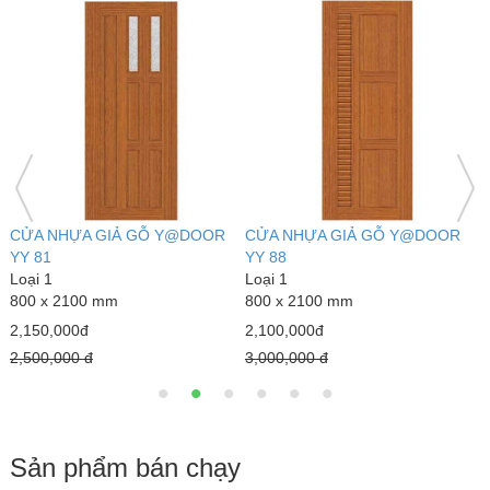
CỬA NHỰA GIẢ GỖ Y@DOOR
CỬA NHỰA GIẢ GỖ Y@DOOR
C
YY 91
YB 86
Y
Loại 1
Loại 1
L
800 x 2100 mm
800 x 2100 mm
8
2,100,000đ
2,100,000đ
2
3,000,000 đ
3,000,000 đ
2
Sản phẩm bán chạy