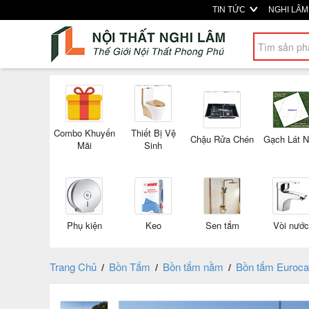
TIN TỨC
NGHI LÂ
Combo Khuyến
Thiết Bị Vệ
Chậu Rửa Chén
Gạch Lát 
Mãi
Sinh
Phụ kiện
Keo
Sen tắm
Vòi nước
Trang Chủ
Bồn Tắm
Bồn tắm nằm
Bồn tắm Euroca
/
/
/