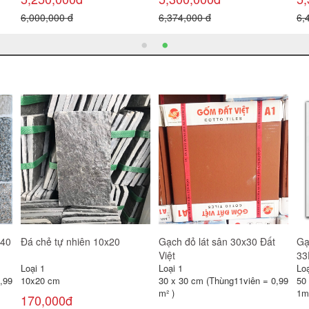
6,484,000 đ
6,557,000 đ
11
Gạch đỏ lát sân 30x30 Gốm
Gạch lát sân Prime 40x40
Gạ
Mỹ
SV4244
Loại 1
Loại 1
Loạ
30 x 30 cm (Thùng11viên = 0,99
40 x 40 cm (Thùng 6 viên =
30
m² )
0,96 m² )
0,