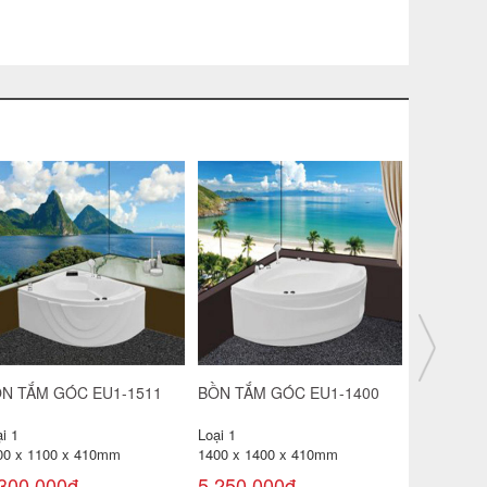
N TẮM EU1-1712
BỒN TẮM EU1-1616
BỒN TẮM 
CLASSIC
i 1
Loại 1
Loại 1
00 x 1200 x 400mm
1600 x 1600 x 490mm
1630 x 75
250,000đ
11,200,000đ
16,500,