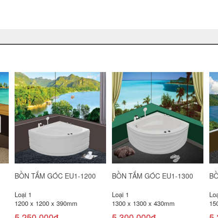
BỒN TẮM OVAL EU2 - 1680
BỒN TẮM OVAL EU0 - 1780
BỒ
Loại 1
Loại 1
Loạ
1600 x 800 x 400mm
1700 x 800 x 415mm
17
5,050,000đ
5,590,000đ
8,