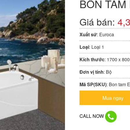
BỒN TẮM 
Giá bán:
4,
Xuất sứ
: Euroca
Loại
: Loại 1
Kích thước
: 1700 x 80
Đơn vị tính
: Bộ
Mã SP(SKU)
: Bon tam 
Mua ngay
CALL NOW