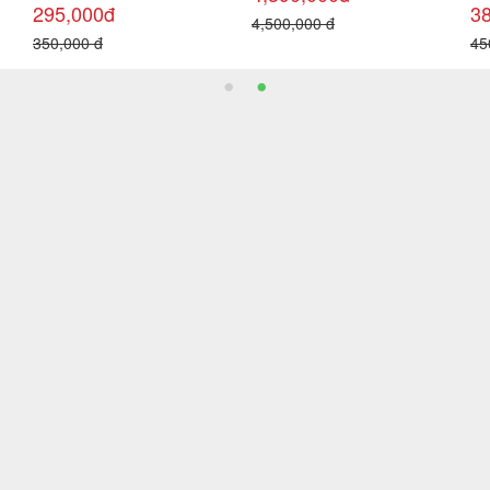
105,000đ
245,000đ
1
140,000 đ
280,000 đ
20