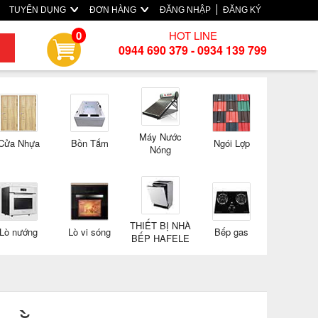
TUYỂN DỤNG
ĐƠN HÀNG
ĐĂNG NHẬP
ĐĂNG KÝ
HOT LINE
0
0944 690 379 - 0934 139 799
Máy Nước
Cửa Nhựa
Bồn Tắm
Ngói Lợp
Nóng
THIẾT BỊ NHÀ
Lò nướng
Lò vi sóng
Bếp gas
BẾP HAFELE