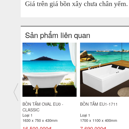
Giá trên giá bồn xây chưa chân yếm.
Sản phẩm liên quan
1-1400
BỒN TẮM OVAL EUT - 1700
BỒN TẮM EU3 - 1680
Loại 1
Loại 1
mm
1700 x 1700 x 480mm
1600 x 800 x 290mm
11,050,000đ
5,050,000đ