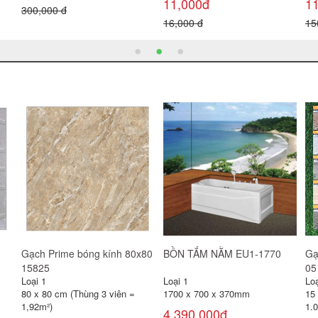
11,000đ
100,000đ
1
16,000 đ
120,000 đ
22
18
Gạch lát nền 50x50 TP-
Gạch bóng kính Trung Quốc
Gạ
KTS573
60x60 xanh cẩm thạch
Loại 1
Loại 1
Loạ
1m²
50 x 50 cm (Thùng 4 viên = 1m²
60 x 60 cm (Thùng 4 viên =
30
)
1,44m² )
)