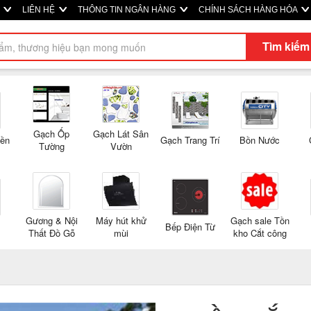
M
LIÊN HỆ
THÔNG TIN NGÂN HÀNG
CHÍNH SÁCH HÀNG HÓA
Tìm kiếm
Gạch Ốp
Gạch Lát Sân
Nền
Gạch Trang Trí
Bồn Nước
Tường
Vườn
Gương & Nội
Máy hút khử
Gạch sale Tồn
Bếp Điện Từ
Thất Đồ Gỗ
mùi
kho Cắt công