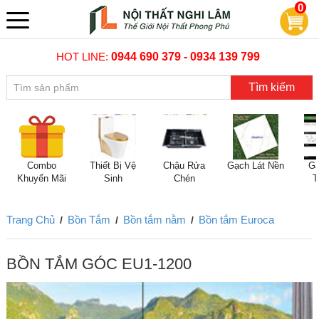
0
HOT LINE:
0944 690 379 - 0934 139 799
Tìm kiếm
Combo
Thiết Bị Vệ
Chậu Rửa
Gạch Lát Nền
Gạ
Khuyến Mãi
Sinh
Chén
T
Trang Chủ
Bồn Tắm
Bồn tắm nằm
Bồn tắm Euroca
/
/
/
BỒN TẮM GÓC EU1-1200