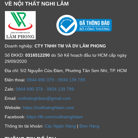
VỀ NỘI THẤT NGHI LÂM
Doanh nghiệp:
CTY TNHH TM VÀ DV LÂM PHONG
Số ĐKKD:
0316512290
do Sở Kế hoạch đầu tư HCM cấp ngày
29/09/2020
Địa chỉ: 5/2 Nguyễn Cửu Đàm, Phường Tân Sơn Nhì, TP. HCM
Ðiện thoại:
0944 690 379 - 0934 139 799
Zalo:
0944 690 379 - 0934 139 799
Email:
noithatnghilam@gmail.com
Website:
https://noithatnghilam.com
Facebook:
https://fb.com/noithatnghilam
Thông tin tài khoản:
Các Ngân Hàng
|
Đơn Hàng