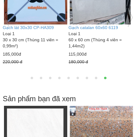
Gạch lát 30x30 CP-HA309
Gạch catalan 60x60 6119
G
Loại 1
Loại 1
L
30 x 30 cm (Thùng 11 viên =
60 x 60 cm (Thùng 4 viên =
4
0,99m²)
1,44m2)
m
185,000đ
115,000đ
1
220,000 đ
180,000 đ
2
Sản phẩm bạn đã xem