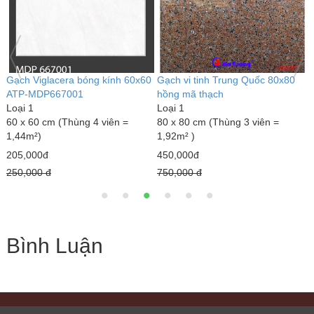
Gạch Viglacera bóng kính 60x60
Gạch vi tinh Trung Quốc 80x80
G
ATP-MDP667001
hồng mã thạch
b
Loại 1
Loại 1
L
60 x 60 cm (Thùng 4 viên =
80 x 80 cm (Thùng 3 viên =
8
1,44m²)
1,92m² )
1
205,000đ
450,000đ
4
250,000 đ
750,000 đ
7
Bình Luận