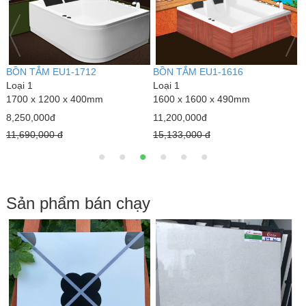
BỒN TẮM EU1-1712
BỒN TẮM EU1-1616
B
Loại 1
Loại 1
L
1700 x 1200 x 400mm
1600 x 1600 x 490mm
1
8,250,000đ
11,200,000đ
1
11,690,000 đ
15,133,000 đ
2
Sản phẩm bán chạy