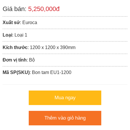
Giá bán:
5,250,000đ
Xuất sứ
: Euroca
Loại
: Loại 1
Kích thước
: 1200 x 1200 x 390mm
Đơn vị tính
: Bộ
Mã SP(SKU)
: Bon tam EU1-1200
Mua ngay
Thêm vào giỏ hàng