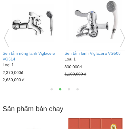
Sen tắm nóng lạnh Viglacera
Sen tắm lạnh Viglacera VG508
S
VG514
Loại 1
V
Loại 1
L
800,000đ
2,370,000đ
1
1,100,000 đ
2,680,000 đ
2
Sản phẩm bán chạy