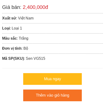
Giá bán:
2,400,000đ
Xuất sứ
: Việt Nam
Loại
: Loại 1
Màu sắc
: Trắng
Đơn vị tính
: Bộ
Mã SP(SKU)
: Sen VG515
Mua ngay
Thêm vào giỏ hàng