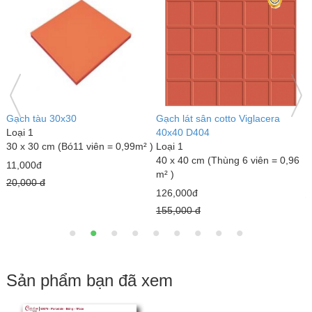
Gạch tàu 30x30
Gạch lát sân cotto Viglacera
G
Loại 1
40x40 D404
L
30 x 30 cm (Bó11 viên = 0,99m² )
Loại 1
4
40 x 40 cm (Thùng 6 viên = 0,96
m
11,000đ
m² )
1
20,000 đ
126,000đ
2
155,000 đ
Sản phẩm bạn đã xem