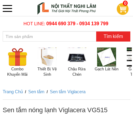
0
HOT LINE:
0944 690 379 - 0934 139 799
Tìm kiếm
Combo
Thiết Bị Vệ
Chậu Rửa
Gạch Lát Nền
Gạ
Khuyến Mãi
Sinh
Chén
T
Trang Chủ
Sen tắm
Sen tắm Viglacera
/
/
Sen tắm nóng lạnh Viglacera VG515