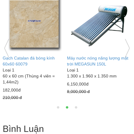
Gạch Catalan đá bóng kính
Máy nước nóng năng lượng mặt
G
60x60 60079
trời MEGASUN 150L
G
Loại 1
Loại 1
L
60 x 60 cm (Thùng 4 viên =
1.300 x 1.960 x 1.350 mm
5
1,44m2)
)
6,150,000đ
182,000đ
1
8,000,000 đ
210,000 đ
2
Bình Luận