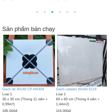
Sản phẩm bán chạy
Gạch lát 30x30 CP-HA309
Gạch catalan 60x60 6119
G
Loại 1
Loại 1
L
30 x 30 cm (Thùng 11 viên =
60 x 60 cm (Thùng 4 viên =
4
0,99m²)
1,44m2)
m
185,000đ
115,000đ
1