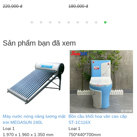
220,000 đ
180,000 đ
2
Sản phẩm bạn đã xem
Máy nước nóng năng lượng mặt
Bồn cầu khối hoa văn cao cấp
B
trời MEGASUN 240L
ST-1C116X
T
Loại 1
Loại 1
L
1.970 x 1.960 x 1.350 mm
750*440*700mm
1