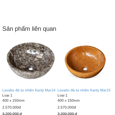
Sản phẩm liên quan
2
Lavabo đá tự nhiên Kanly Mar14
Lavabo đá tự nhiên Kanly Mar15
L
Loại 1
Loại 1
L
400 x 150mm
400 x 150mm
4
2,570,000đ
2,570,000đ
6
3,200,000 đ
3,200,000 đ
7