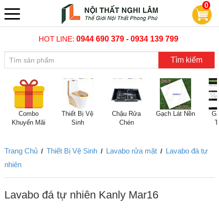
0
HOT LINE:
0944 690 379 - 0934 139 799
Tìm kiếm
Combo
Thiết Bị Vệ
Chậu Rửa
Gạch Lát Nền
Gạ
Khuyến Mãi
Sinh
Chén
T
Trang Chủ
Thiết Bị Vệ Sinh
Lavabo rửa mặt
Lavabo đá tự
/
/
/
nhiên
Lavabo đá tự nhiên Kanly Mar16