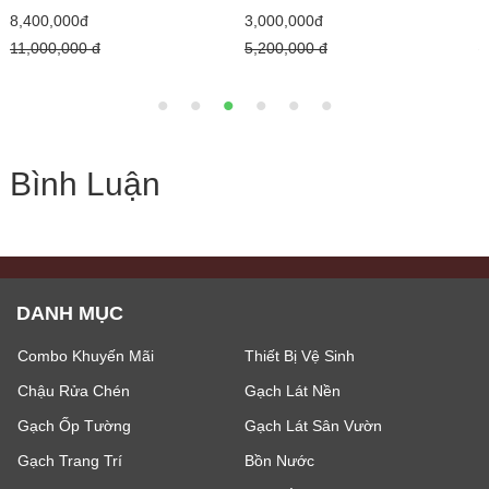
8,400,000đ
3,000,000đ
1
11,000,000 đ
5,200,000 đ
1
Bình Luận
DANH MỤC
Combo Khuyến Mãi
Thiết Bị Vệ Sinh
Chậu Rửa Chén
Gạch Lát Nền
Gạch Ốp Tường
Gạch Lát Sân Vườn
Gạch Trang Trí
Bồn Nước