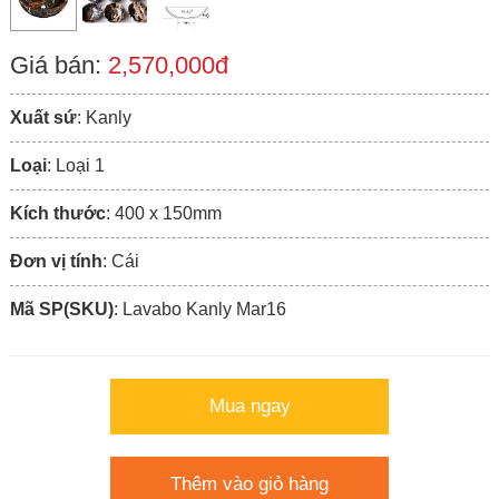
Giá bán:
2,570,000đ
Xuất sứ
: Kanly
Loại
: Loại 1
Kích thước
: 400 x 150mm
Đơn vị tính
: Cái
Mã SP(SKU)
: Lavabo Kanly Mar16
Mua ngay
Thêm vào giỏ hàng