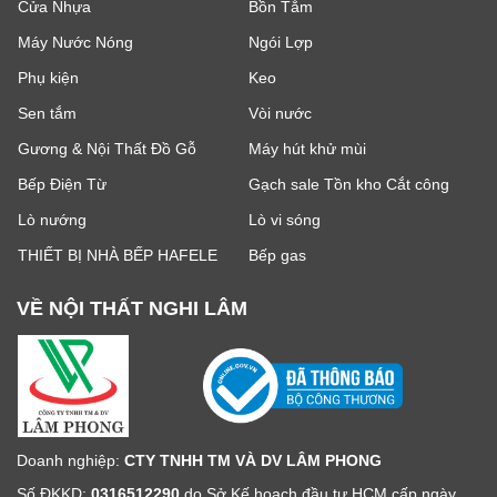
Cửa Nhựa
Bồn Tắm
Máy Nước Nóng
Ngói Lợp
Phụ kiện
Keo
Sen tắm
Vòi nước
Gương & Nội Thất Đồ Gỗ
Máy hút khử mùi
Bếp Điện Từ
Gạch sale Tồn kho Cắt công
Lò nướng
Lò vi sóng
THIẾT BỊ NHÀ BẾP HAFELE
Bếp gas
VỀ NỘI THẤT NGHI LÂM
Doanh nghiệp:
CTY TNHH TM VÀ DV LÂM PHONG
Số ĐKKD:
0316512290
do Sở Kế hoạch đầu tư HCM cấp ngày