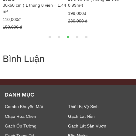
4
30x60 cm ( 1 thùng 8 viên = 1.44
0,99m²)
0
m²
199,000đ
1
110,000đ
230,000 đ
2
150,000 đ
Bình Luận
DANH MỤC
Combo Khuyến Mãi
Thiết Bị Vệ Sinh
Chậu Rửa Chén
Gạch Lát Nền
Gạch Ốp Tường
Gạch Lát Sân Vườn
Gạch Trang Trí
Bồn Nước