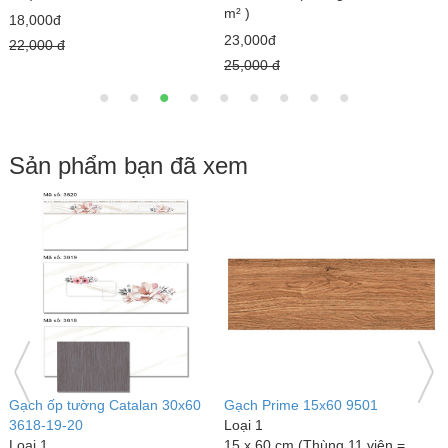
m² )
18,000đ
7
23,000đ
22,000 đ
1
25,000 đ
Sản phẩm bạn đã xem
Gạch ốp tường Catalan 30x60
Gạch Prime 15x60 9501
G
3618-19-20
Loại 1
L
Loại 1
15 x 60 cm (Thùng 11 viên =
1