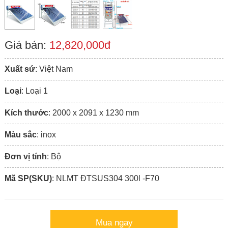
Giá bán:
12,820,000đ
Xuất sứ
: Việt Nam
Loại
: Loại 1
Kích thước
: 2000 x 2091 x 1230 mm
Màu sắc
: inox
Đơn vị tính
: Bộ
Mã SP(SKU)
: NLMT ÐTSUS304 300l -F70
Mua ngay