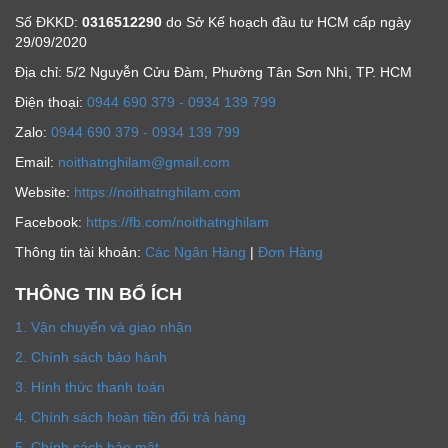
Số ĐKKD:
0316512290
do Sở Kế hoạch đầu tư HCM cấp ngày
29/09/2020
Địa chỉ: 5/2 Nguyễn Cửu Đàm, Phường Tân Sơn Nhì, TP. HCM
Ðiện thoại:
0944 690 379 - 0934 139 799
Zalo:
0944 690 379 - 0934 139 799
Email:
noithatnghilam@gmail.com
Website:
https://noithatnghilam.com
Facebook:
https://fb.com/noithatnghilam
Thông tin tài khoản:
Các Ngân Hàng
|
Đơn Hàng
THÔNG TIN BỔ ÍCH
1. Vận chuyển và giao nhận
2. Chính sách bảo hành
3. Hình thức thanh toán
4. Chính sách hoàn tiền đổi trả hàng
5. Chính sách bảo mật