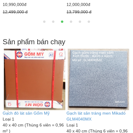
10,990,000đ
12,000,000đ
7
12,499,000 đ
13,799,000 đ
9
Sản phẩm bán chạy
Gạch đỏ lát sân Gốm Mỹ
Gạch lát sân tráng men Mikado
G
Loại 1
GLM4040MX
L
40 x 40 cm (Thùng 6 viên = 0,96
Loại 1
3
m² )
40 x 40 cm (Thùng 6 viên = 0,96
m