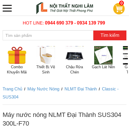
0
HOT LINE:
0944 690 379 - 0934 139 799
Tìm kiếm
Combo
Thiết Bị Vệ
Chậu Rửa
Gạch Lát Nền
Gạ
Khuyến Mãi
Sinh
Chén
T
Trang Chủ
Máy Nước Nóng
NLMT Đại Thành
Classic -
/
/
/
SUS304
Máy nước nóng NLMT Đại Thành SUS304
300L-F70