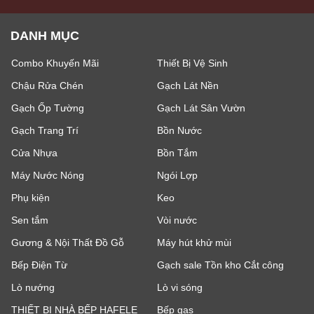
DANH MỤC
Combo Khuyến Mãi
Thiết Bị Vệ Sinh
Chậu Rửa Chén
Gạch Lát Nền
Gạch Ốp Tường
Gạch Lát Sân Vườn
Gạch Trang Trí
Bồn Nước
Cửa Nhựa
Bồn Tắm
Máy Nước Nóng
Ngói Lợp
Phụ kiện
Keo
Sen tắm
Vòi nước
Gương & Nội Thất Đồ Gỗ
Máy hút khử mùi
Bếp Điện Từ
Gạch sale Tồn kho Cắt công
Lò nướng
Lò vi sóng
THIẾT BỊ NHÀ BẾP HAFELE
Bếp gas