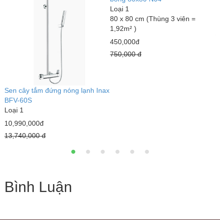
Loại 1
6
80 x 80 cm (Thùng 3 viên =
1
1,92m² )
1
450,000đ
750,000 đ
Sen cây tắm đứng nóng lạnh Inax
BFV-60S
Loại 1
10,990,000đ
13,740,000 đ
Bình Luận