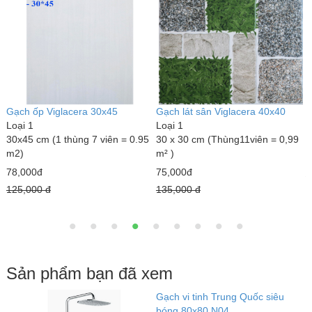
Gạch ốp Viglacera 30x45
Gạch lát sân Viglacera 40x40
Đ
Loại 1
Loại 1
L
30x45 cm (1 thùng 7 viên = 0.95
30 x 30 cm (Thùng11viên = 0,99
1
m2)
m² )
1
78,000đ
75,000đ
3
125,000 đ
135,000 đ
Sản phẩm bạn đã xem
Gạch vi tinh Trung Quốc siêu
K
bóng 80x80 N04
H