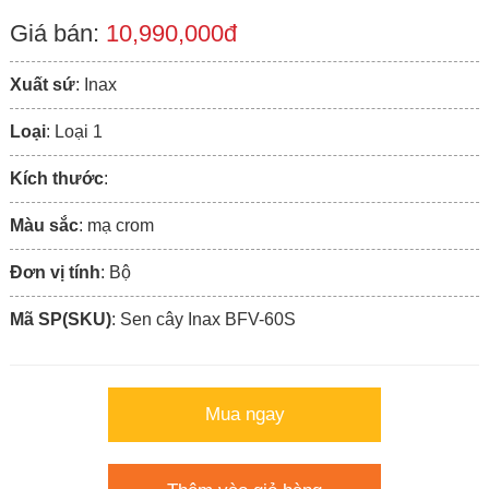
Giá bán:
10,990,000đ
Xuất sứ
: Inax
Loại
: Loại 1
Kích thước
:
Màu sắc
: mạ crom
Đơn vị tính
: Bộ
Mã SP(SKU)
: Sen cây Inax BFV-60S
Mua ngay