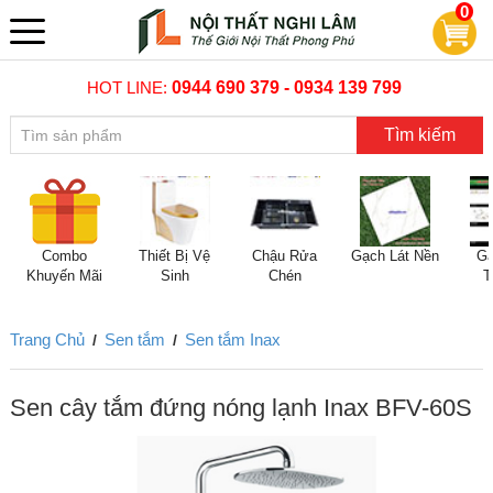
0
HOT LINE:
0944 690 379 - 0934 139 799
Tìm kiếm
Combo
Thiết Bị Vệ
Chậu Rửa
Gạch Lát Nền
Gạ
Khuyến Mãi
Sinh
Chén
T
Trang Chủ
Sen tắm
Sen tắm Inax
/
/
Sen cây tắm đứng nóng lạnh Inax BFV-60S