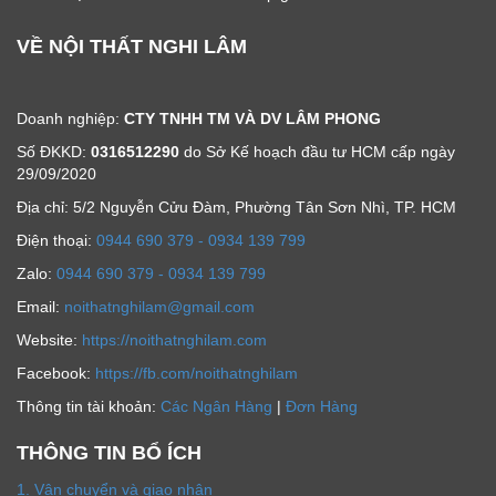
VỀ NỘI THẤT NGHI LÂM
Doanh nghiệp:
CTY TNHH TM VÀ DV LÂM PHONG
Số ĐKKD:
0316512290
do Sở Kế hoạch đầu tư HCM cấp ngày
29/09/2020
Địa chỉ: 5/2 Nguyễn Cửu Đàm, Phường Tân Sơn Nhì, TP. HCM
Ðiện thoại:
0944 690 379 - 0934 139 799
Zalo:
0944 690 379 - 0934 139 799
Email:
noithatnghilam@gmail.com
Website:
https://noithatnghilam.com
Facebook:
https://fb.com/noithatnghilam
Thông tin tài khoản:
Các Ngân Hàng
|
Đơn Hàng
THÔNG TIN BỔ ÍCH
1. Vận chuyển và giao nhận