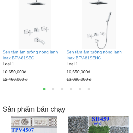
ax
Sen tắm âm tường nóng lạnh
Sen tắm âm tường nóng lạnh
S
Inax BFV-81SEC
Inax BFV-81SEHC
I
Loại 1
Loại 1
L
10,650,000đ
10,650,000đ
1
12,460,000 đ
13,080,000 đ
1
Sản phẩm bán chạy