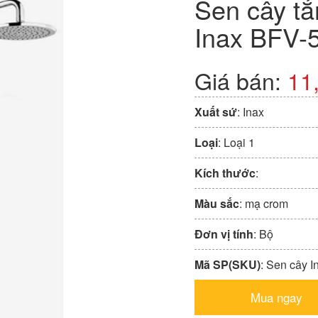
Sen cây t
Inax BFV-
Giá bán:
11
Xuất sứ
: Inax
Loại
: Loại 1
Kích thước
:
Màu sắc
: mạ crom
Đơn vị tính
: Bộ
Mã SP(SKU)
: Sen cây 
Mua ngay