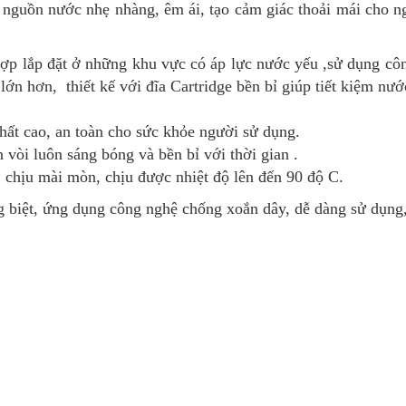
ấp nguồn nước nhẹ nhàng, êm ái, tạo cảm giác thoải mái cho
p lắp đặt ở những khu vực có áp lực nước yếu ,sử dụng công
ớn hơn, thiết kế với đĩa Cartridge bền bỉ giúp tiết kiệm nư
t cao, an toàn cho sức khỏe người sử dụng.
i luôn sáng bóng và bền bỉ với thời gian .
, chịu mài mòn, chịu được nhiệt độ lên đến 90 độ C.
biệt, ứng dụng công nghệ chống xoắn dây, dễ dàng sử dụng,