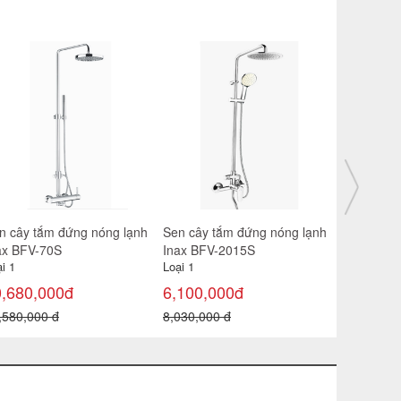
n tắm âm tường nóng lạnh
Sen tắm âm tường nóng lạnh
Sen tắm â
ax BFV-71SEW
Inax BFV-71SEC
Inax BFV-
i 1
Loại 1
Loại 1
150,000đ
13,250,000đ
3,220,0
,710,000 đ
15,710,000 đ
4,460,000