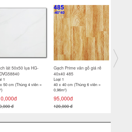
ch lát 30x30 CP-HA309
Gạch catalan 60x60 6119
Gạch đỏ lá
i 1
Loại 1
Loại 1
 x 30 cm (Thùng 11 viên =
60 x 60 cm (Thùng 4 viên =
40 x 40 cm
99m²)
1,44m2)
0,96 m² )
85,000đ
115,000đ
18,000đ
0,000 đ
180,000 đ
22,000 đ