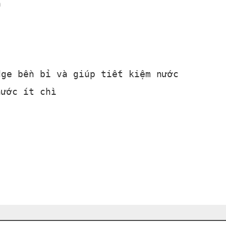
a
dge bền bỉ và giúp tiết kiệm nước
nước ít chì