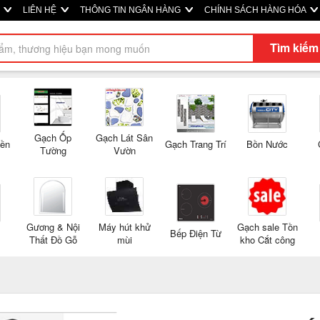
M
LIÊN HỆ
THÔNG TIN NGÂN HÀNG
CHÍNH SÁCH HÀNG HÓA
Tìm kiếm
Gạch Ốp
Gạch Lát Sân
Nền
Gạch Trang Trí
Bồn Nước
Tường
Vườn
Gương & Nội
Máy hút khử
Gạch sale Tồn
Bếp Điện Từ
Thất Đồ Gỗ
mùi
kho Cắt công