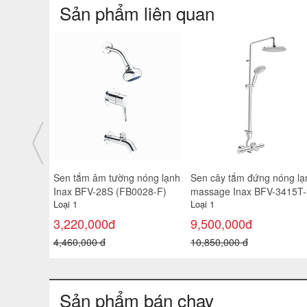
Sản phẩm liên quan
nóng lạnh
Sen tắm âm tường nóng lạnh
Sen tắm âm tường nóng l
Inax BFV-81SEC
Inax BFV-81SEHC
Loại 1
Loại 1
10,650,000đ
10,650,000đ
12,460,000 đ
13,080,000 đ
Sản phẩm bán chạy