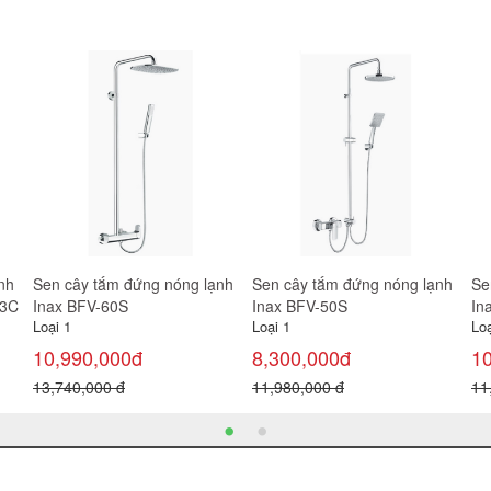
ạnh
Sen tắm âm tường nóng lạnh
Sen tắm âm tường nóng lạnh
Se
Inax BFV-81SEHW
Inax BFV-81SEW
In
Loại 1
Loại 1
Loạ
10,650,000đ
11,650,000đ
8,
12,400,000 đ
13,740,000 đ
10