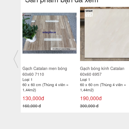
 S5219
Sen cây tắm đứng nóng lạnh
Gạch Catalan men bóng
Inax BFV-515S
60x60 71012
Loại 1
Loại 1
4
60 x 60 cm (Thùng 4 viên =
11,100,000đ
1,44m2)
15,900,000 đ
130,000đ
160,000 đ