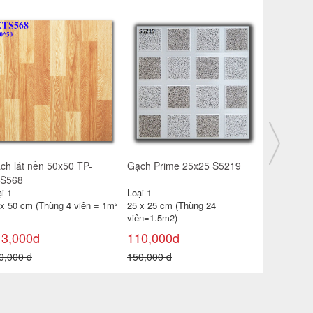
ch Catalan đá nhám
Gạch Prime nhám 80x80
Gạch lát 
x60 6630
8966
KTS568
i 1
Loại 1
Loại 1
 x 60 cm (Thùng 4 viên =
80 x 80 cm (Thùng 3 viên =
50 x 50 cm
44m2)
1,92m²)
)
05,000đ
295,000đ
113,000
0,000 đ
350,000 đ
140,000 đ