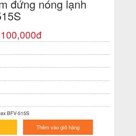
ắm đứng nóng lạnh
515S
,100,000đ
Inax BFV-515S
Thêm vào giỏ hàng