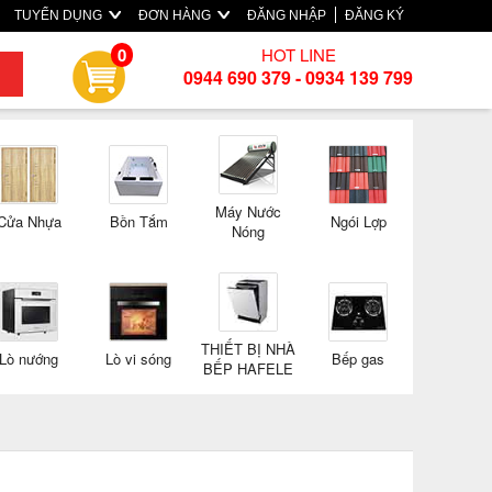
TUYỂN DỤNG
ĐƠN HÀNG
ĐĂNG NHẬP
ĐĂNG KÝ
HOT LINE
0
0944 690 379 - 0934 139 799
Máy Nước
Cửa Nhựa
Bồn Tắm
Ngói Lợp
Nóng
THIẾT BỊ NHÀ
Lò nướng
Lò vi sóng
Bếp gas
BẾP HAFELE