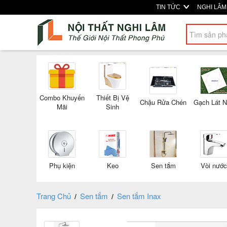
TIN TỨC
NGHI LÂ
Combo Khuyến
Thiết Bị Vệ
Chậu Rửa Chén
Gạch Lát 
Mãi
Sinh
Phụ kiện
Keo
Sen tắm
Vòi nước
Trang Chủ
Sen tắm
Sen tắm Inax
/
/