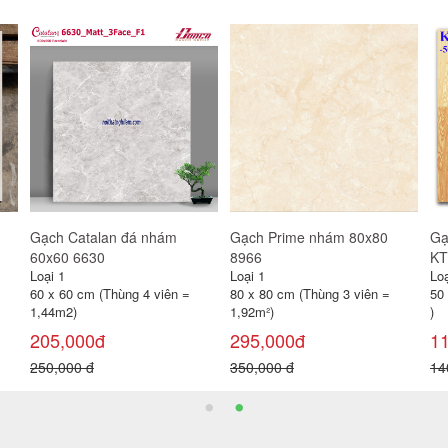
Gạch Catalan men bóng
Gạch bóng kính Catalan
Gạ
60x60 7110
60x60 6957
60
Loại 1
Loại 1
Loạ
60 x 60 cm (Thùng 4 viên =
60 x 60 cm (Thùng 4 viên =
60
1,44m2)
1,44m2)
1,
130,000đ
190,000đ
2
160,000 đ
300,000 đ
25