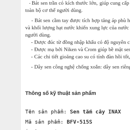
-
Bát sen trần có kích thước lớn, giúp cung c
toàn bộ cơ thể người dùng.
- Bát sen cầm tay được tích hợp tăng áp phù hợ
và khối lượng hạt nước khiến xung lực của nước l
người dùng.
- Được đúc từ đồng nhập khẩu có độ nguyên chấ
- Được mạ bởi Niken và Crom giúp bề mặt sen vò
- Các chi tiết gioăng cao su có tính đàn hồi tốt
- Dây sen công nghệ chống xoắn: dây sen riêng 
Thông số kỹ thuật sản phẩm
Tên sản phẩm:
Sen tắm cây INAX
Mã sản phẩm:
BFV-515S