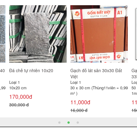
Gạch đỏ lát sân 30x30 Gốm
Gạch lát sân Prime 40x40
Gạ
Mỹ
SV4244
Loại 1
Loại 1
Loạ
30 x 30 cm (Thùng11viên = 0,99
40 x 40 cm (Thùng 6 viên =
30
m² )
0,96 m² )
0,
11,000đ
100,000đ
1
16,000 đ
120,000 đ
22