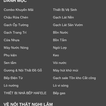
DANH MỤC
Combo Khuyến Mãi
Thiết Bị Vệ Sinh
Chậu Rửa Chén
Gạch Lát Nền
Gạch Ốp Tường
Gạch Lát Sân Vườn
Gạch Trang Trí
Bồn Nước
Cửa Nhựa
Bồn Tắm
Máy Nước Nóng
Ngói Lợp
Phụ kiện
Keo
Sen tắm
Vòi nước
Gương & Nội Thất Đồ Gỗ
Máy hút khử mùi
Bếp Điện Từ
Gạch sale Tồn kho Cắt công
Lò nướng
Lò vi sóng
THIẾT BỊ NHÀ BẾP HAFELE
Bếp gas
VỀ NỘI THẤT NGHI LÂM