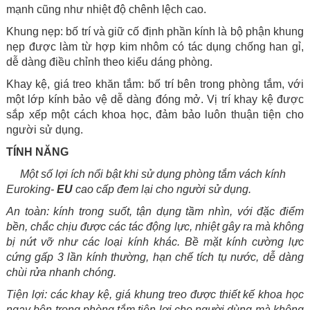
mạnh cũng như nhiệt độ chênh lệch cao.
Khung nẹp: bố trí và giữ cố định phần kính là bộ phận khung
nẹp được làm từ hợp kim nhôm có tác dụng chống han gỉ,
dễ dàng điều chỉnh theo kiểu dáng phòng.
Khay kệ, giá treo khăn tắm: bố trí bên trong phòng tắm, với
một lớp kính bảo vệ dễ dàng đóng mở. Vị trí khay kệ được
sắp xếp một cách khoa học, đảm bảo luôn thuận tiện cho
người sử dụng.
TÍNH NĂNG
Một số lợi ích nổi bật khi sử dụng phòng tắm vách kính
Euroking-
EU
cao cấp đem lại cho người sử dụng.
An toàn: kính trong suốt, tận dụng tầm nhìn, với đặc điểm
bền, chắc chịu được các tác động lực, nhiệt gây ra mà không
bị nứt vỡ như các loại kính khác. Bề mặt kính cường lực
cứng gấp 3 lần kính thường, hạn chế tích tụ nước, dễ dàng
chùi rửa nhanh chóng.
Tiện lợi: các khay kệ, giá khung treo được thiết kế khoa học
ngay bên trong phòng tắm tiện lợi cho người dùng mà không