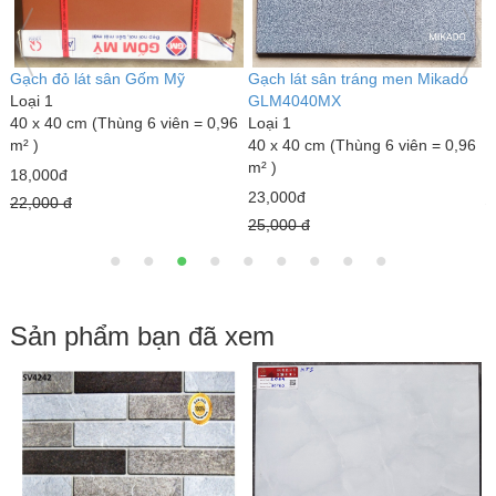
Gạch đỏ lát sân Gốm Mỹ
Gạch lát sân tráng men Mikado
G
Loại 1
GLM4040MX
L
40 x 40 cm (Thùng 6 viên = 0,96
Loại 1
3
m² )
40 x 40 cm (Thùng 6 viên = 0,96
m
m² )
18,000đ
7
23,000đ
22,000 đ
1
25,000 đ
Sản phẩm bạn đã xem