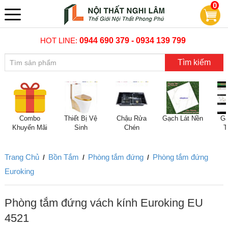
0
HOT LINE:
0944 690 379 - 0934 139 799
Tìm kiếm
Combo
Thiết Bị Vệ
Chậu Rửa
Gạch Lát Nền
Gạ
Khuyến Mãi
Sinh
Chén
T
Trang Chủ
Bồn Tắm
Phòng tắm đứng
Phòng tắm đứng
/
/
/
Euroking
Phòng tắm đứng vách kính Euroking EU
4521