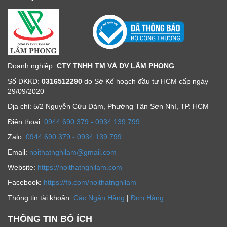
Doanh nghiệp:
CTY TNHH TM VÀ DV LÂM PHONG
Số ĐKKD:
0316512290
do Sở Kế hoạch đầu tư HCM cấp ngày
29/09/2020
Địa chỉ: 5/2 Nguyễn Cửu Đàm, Phường Tân Sơn Nhì, TP. HCM
Ðiện thoại:
0944 690 379 - 0934 139 799
Zalo:
0944 690 379 - 0934 139 799
Email:
noithatnghilam@gmail.com
Website:
https://noithatnghilam.com
Facebook:
https://fb.com/noithatnghilam
Thông tin tài khoản:
Các Ngân Hàng
|
Đơn Hàng
THÔNG TIN BỔ ÍCH