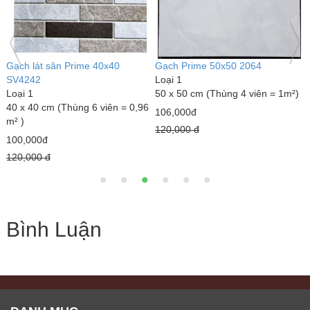
Gạch lát sân Prime 40x40
Gạch Prime 50x50 2064
B
SV4242
Loại 1
1
Loại 1
50 x 50 cm (Thùng 4 viên = 1m²)
1
40 x 40 cm (Thùng 6 viên = 0,96
106,000đ
1
m² )
120,000 đ
100,000đ
120,000 đ
Bình Luận