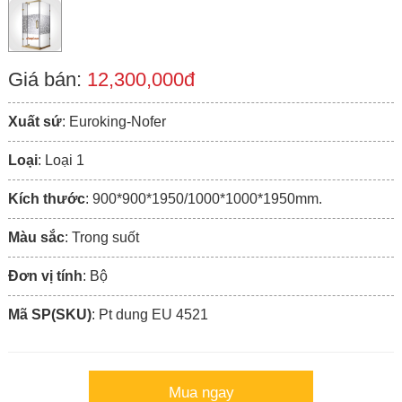
Giá bán:
12,300,000đ
Xuất sứ
: Euroking-Nofer
Loại
: Loại 1
Kích thước
: 900*900*1950/1000*1000*1950mm.
Màu sắc
: Trong suốt
Đơn vị tính
: Bộ
Mã SP(SKU)
: Pt dung EU 4521
Mua ngay