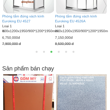
Phòng tắm đứng vách kính
Phòng tắm đứng vách kính
P
Euroking EU 4527
Euroking EU 4526A
E
Loại 1
Loại 1
L
mm.
800x1200x1950/900*1200*1950mm.
800x1200x1950/900*1200*1950m
9
6,750,000đ
7,150,000đ
6
7,900,000 đ
8,500,000 đ
7
Sản phẩm bán chạy