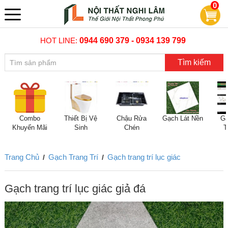
0
HOT LINE:
0944 690 379 - 0934 139 799
Tìm kiếm
Combo
Thiết Bị Vệ
Chậu Rửa
Gạch Lát Nền
Gạ
Khuyến Mãi
Sinh
Chén
T
Trang Chủ
Gạch Trang Trí
Gạch trang trí lục giác
/
/
Gạch trang trí lục giác giả đá