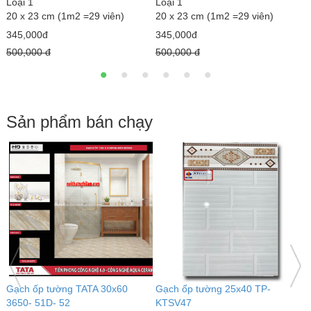
Loại 1
Loại 1
2
20 x 23 cm (1m2 =29 viên)
20 x 23 cm (1m2 =29 viên)
3
345,000đ
345,000đ
5
500,000 đ
500,000 đ
Sản phẩm bán chạy
Gạch ốp tường TATA 30x60
Gạch ốp tường 25x40 TP-
G
3650- 51D- 52
KTSV47
L