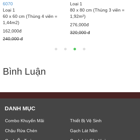
6070
Loại 1
1
Loại 1
80 x 80 cm (Thùng 3 viên =
L
60 x 60 cm (Thùng 4 viên =
1,92m²)
8
1,44m2)
1
276,000đ
162,000đ
2
320,000 đ
240,000 đ
3
Bình Luận
DANH MỤC
Combo Khuyến Mãi
Thiết Bị Vệ Sinh
Chậu Rửa Chén
Gạch Lát Nền