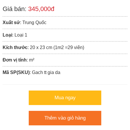
Giá bán:
345,000đ
Xuất sứ
: Trung Quốc
Loại
: Loại 1
Kích thước
: 20 x 23 cm (1m2 =29 viên)
Đơn vị tính
: m²
Mã SP(SKU)
: Gach tt gia da
Mua ngay
Thêm vào giỏ hàng