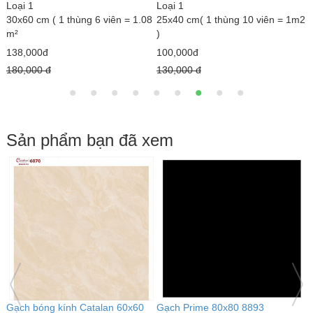
Loại 1
Loại 1
3
30x60 cm ( 1 thùng 6 viên = 1.08
25x40 cm( 1 thùng 10 viên = 1m2
m
m²
)
1
138,000đ
100,000đ
1
180,000 đ
130,000 đ
Sản phẩm bạn đã xem
Gạch bóng kính Catalan 60x60
Gạch Prime 80x80 8893
G