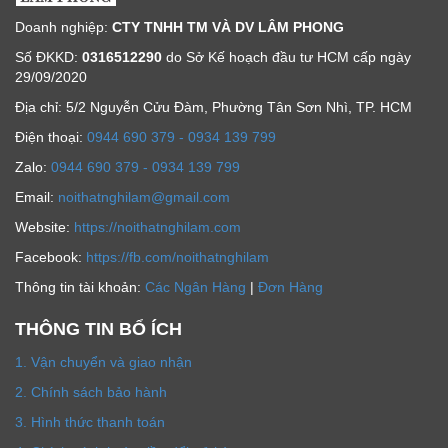
Doanh nghiệp:
CTY TNHH TM VÀ DV LÂM PHONG
Số ĐKKD:
0316512290
do Sở Kế hoạch đầu tư HCM cấp ngày
29/09/2020
Địa chỉ: 5/2 Nguyễn Cửu Đàm, Phường Tân Sơn Nhì, TP. HCM
Ðiện thoại:
0944 690 379 - 0934 139 799
Zalo:
0944 690 379 - 0934 139 799
Email:
noithatnghilam@gmail.com
Website:
https://noithatnghilam.com
Facebook:
https://fb.com/noithatnghilam
Thông tin tài khoản:
Các Ngân Hàng
|
Đơn Hàng
THÔNG TIN BỔ ÍCH
1. Vận chuyển và giao nhận
2. Chính sách bảo hành
3. Hình thức thanh toán