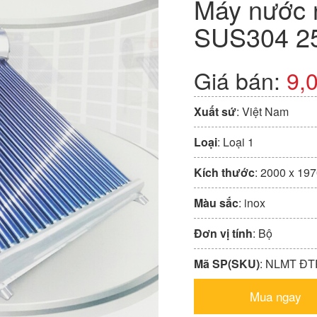
Máy nước 
SUS304 2
Giá bán:
9,
Xuất sứ
: Việt Nam
Loại
: Loại 1
Kích thước
: 2000 x 19
Màu sắc
: inox
Đơn vị tính
: Bộ
Mã SP(SKU)
: NLMT ÐT
Mua ngay