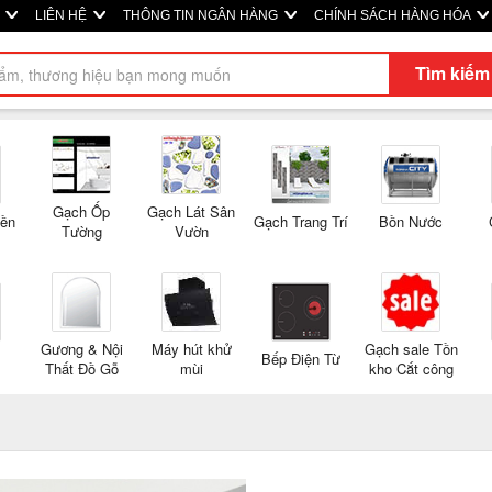
M
LIÊN HỆ
THÔNG TIN NGÂN HÀNG
CHÍNH SÁCH HÀNG HÓA
Tìm kiếm
Gạch Ốp
Gạch Lát Sân
Nền
Gạch Trang Trí
Bồn Nước
Tường
Vườn
Gương & Nội
Máy hút khử
Gạch sale Tồn
Bếp Điện Từ
Thất Đồ Gỗ
mùi
kho Cắt công