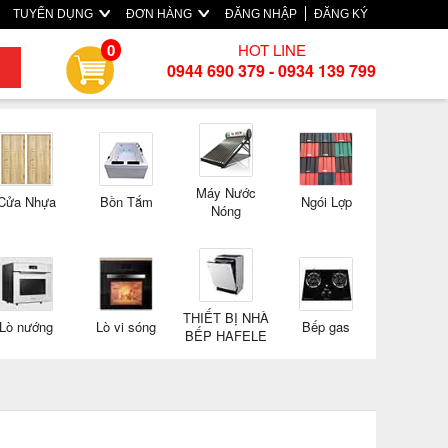
TUYỂN DỤNG
ĐƠN HÀNG
ĐĂNG NHẬP
ĐĂNG KÝ
HOT LINE
0
0944 690 379 - 0934 139 799
Máy Nước
Cửa Nhựa
Bồn Tắm
Ngói Lợp
Nóng
THIẾT BỊ NHÀ
Lò nướng
Lò vi sóng
Bếp gas
BẾP HAFELE