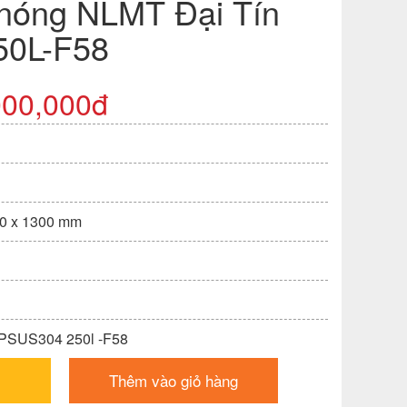
nóng NLMT Đại Tín
50L-F58
000,000đ
70 x 1300 mm
PSUS304 250l -F58
Thêm vào giỏ hàng