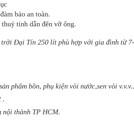
tục
ể đảm bảo an toàn.
thuỷ tinh dẫn đến vỡ ống.
ời Đại Tín 250 lít phù hợp với gia đình từ 7
 phẩm bồn, phụ kiện vòi nước,sen vòi v.v.v..
 .
g nội thành TP HCM.