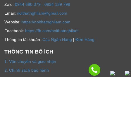
Zalo:
0944 690 379 - 0934 139 799
Email:
noithatnghilam@gmail.com
Website:
https://noithatnghilam.com
Facebook:
https://fb.com/noithatnghilam
Thông tin tài khoản:
Các Ngân Hàng
|
Đơn Hàng
THÔNG TIN BỔ ÍCH
1. Vận chuyển và giao nhận
2. Chính sách bảo hành
3. Hình thức thanh toán
4. Chính sách hoàn tiền đổi trả hàng
5. Chính sách bảo mật
6. Tin tức
Thông tin chủ sở hữu
|
Liên hệ
|
Về chúng tôi
© 2019 noithatnghilam.com