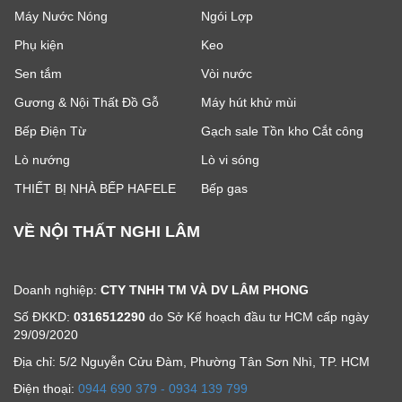
Máy Nước Nóng
Ngói Lợp
Phụ kiện
Keo
Sen tắm
Vòi nước
Gương & Nội Thất Đồ Gỗ
Máy hút khử mùi
Bếp Điện Từ
Gạch sale Tồn kho Cắt công
Lò nướng
Lò vi sóng
THIẾT BỊ NHÀ BẾP HAFELE
Bếp gas
VỀ NỘI THẤT NGHI LÂM
Doanh nghiệp:
CTY TNHH TM VÀ DV LÂM PHONG
Số ĐKKD:
0316512290
do Sở Kế hoạch đầu tư HCM cấp ngày
29/09/2020
Địa chỉ: 5/2 Nguyễn Cửu Đàm, Phường Tân Sơn Nhì, TP. HCM
Ðiện thoại:
0944 690 379 - 0934 139 799