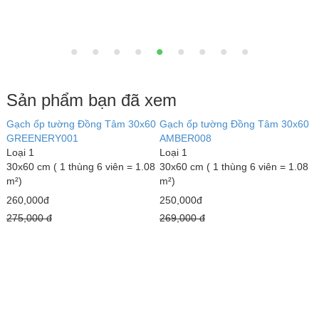
Sản phẩm bạn đã xem
0
Gạch ốp tường Đồng Tâm 30x60
Gạch ốp tường Đồng Tâm 30x60
G
GREENERY001
AMBER008
Loại 1
Loại 1
L
8
30x60 cm ( 1 thùng 6 viên = 1.08
30x60 cm ( 1 thùng 6 viên = 1.08
3
m²)
m²)
m
260,000đ
250,000đ
2
275,000 đ
269,000 đ
2