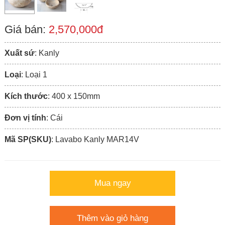
Giá bán:
2,570,000đ
Xuất sứ
: Kanly
Loại
: Loại 1
Kích thước
: 400 x 150mm
Đơn vị tính
: Cái
Mã SP(SKU)
: Lavabo Kanly MAR14V
Mua ngay
Thêm vào giỏ hàng