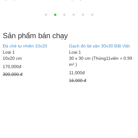
Sản phẩm bán chạy
Đá chẻ tự nhiên 10x20
Gạch đỏ lát sân 30x30 Đất Việt
G
Loại 1
Loại 1
3
10x20 cm
30 x 30 cm (Thùng11viên = 0,99
L
m² )
5
170,000đ
11,000đ
1
300,000 đ
16,000 đ
1