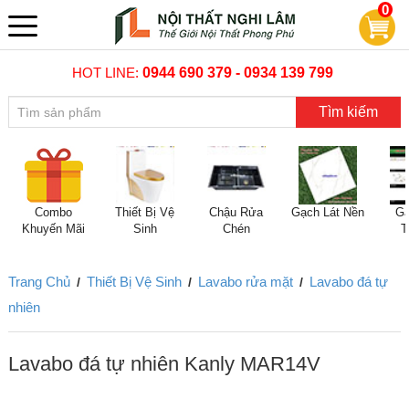
0
HOT LINE:
0944 690 379 - 0934 139 799
Tìm kiếm
Combo
Thiết Bị Vệ
Chậu Rửa
Gạch Lát Nền
Gạ
Khuyến Mãi
Sinh
Chén
T
Trang Chủ
Thiết Bị Vệ Sinh
Lavabo rửa mặt
Lavabo đá tự
/
/
/
nhiên
Lavabo đá tự nhiên Kanly MAR14V