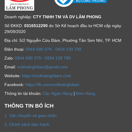
Doanh nghiệp:
CTY TNHH TM VÀ DV LÂM PHONG
Số ĐKKD:
0316512290
do Sở Kế hoạch đầu tư HCM cấp ngày
29/09/2020
Địa chỉ: 5/2 Nguyễn Cửu Đàm, Phường Tân Sơn Nhì, TP. HCM
Ðiện thoại:
0944 690 379 - 0934 139 799
Zalo:
0944 690 379 - 0934 139 799
Email:
noithatnghilam@gmail.com
Website:
https://noithatnghilam.com
Facebook:
https://fb.com/noithatnghilam
Thông tin tài khoản:
Các Ngân Hàng
|
Đơn Hàng
THÔNG TIN BỔ ÍCH
1. Vận chuyển và giao nhận
2. Chính sách bảo hành