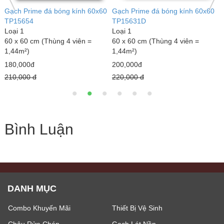
đá bóng kính 60x60
Gạch nhám Trung Quốc 80x80
Gạch Prime đá
8803
TP15648
Loại 1
Loại 1
(Thùng 4 viên =
80 x 80 cm (Thùng 3 viên =
60 x 60 cm (Th
1,92m² )
1,44m²)
Giá bán:
Liên hệ
180,000đ
210,000 đ
Bình Luận
DANH MỤC
Combo Khuyến Mãi
Thiết Bị Vệ Sinh