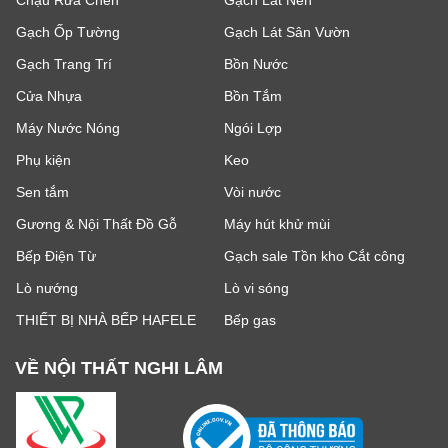
Chậu Rửa Chén
Gạch Lát Nền
Gạch Ốp Tường
Gạch Lát Sân Vườn
Gạch Trang Trí
Bồn Nước
Cửa Nhựa
Bồn Tắm
Máy Nước Nóng
Ngói Lợp
Phụ kiện
Keo
Sen tắm
Vòi nước
Gương & Nội Thất Đồ Gỗ
Máy hút khử mùi
Bếp Điện Từ
Gạch sale Tồn kho Cắt công
Lò nướng
Lò vi sóng
THIẾT BỊ NHÀ BẾP HAFELE
Bếp gas
VỀ NỘI THẤT NGHI LÂM