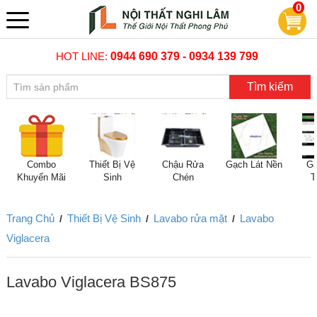
0
HOT LINE:
0944 690 379 - 0934 139 799
Tìm kiếm
Combo
Thiết Bị Vệ
Chậu Rửa
Gạch Lát Nền
Gạ
Khuyến Mãi
Sinh
Chén
T
Trang Chủ
Thiết Bị Vệ Sinh
Lavabo rửa mặt
Lavabo
/
/
/
Viglacera
Lavabo Viglacera BS875