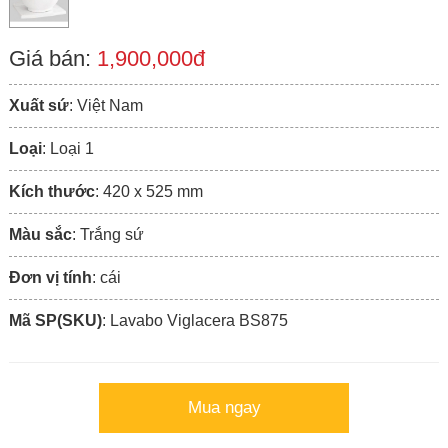
Giá bán:
1,900,000đ
Xuất sứ
: Việt Nam
Loại
: Loại 1
Kích thước
: 420 x 525 mm
Màu sắc
: Trắng sứ
Đơn vị tính
: cái
Mã SP(SKU)
: Lavabo Viglacera BS875
Mua ngay