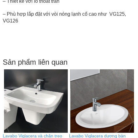
– Thiết kế với lỗ thoát tràn
– Phù hợp lắp đặt với vòi nóng lạnh cổ cao như VG125,
VG126
Sản phẩm liên quan
àn
Lavabo Viglacera đặt bàn BS415
Lavabo Viglacera treo tường