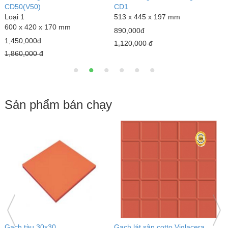
Loại 1
BS409 (k chân)
525 x 420 x186 mm
Loại 1
560 x 460 mm
1,480,000đ
700,000đ
1,780,000 đ
1,020,000 đ
Sản phẩm bán chạy
Viglacera
Gạch đỏ lát sân Gốm Mỹ
Gạch lát sân tráng m