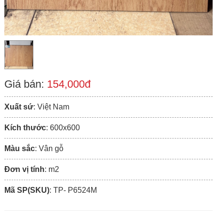
Giá bán:
154,000đ
Xuất sứ
: Việt Nam
Kích thước
: 600x600
Màu sắc
: Vân gỗ
Đơn vị tính
: m2
Mã SP(SKU)
: TP- P6524M