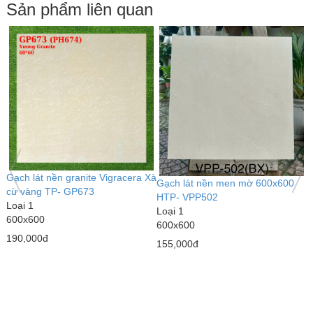
Sản phẩm liên quan
G
Gạch lát nền men mờ 600x600
L
HTP- VPP501
L
600x600
6
Gạch lát nền men mờ 600x600
1
155,000đ
TP- P6526M
1
Loại 1
600x600
2
154,000đ