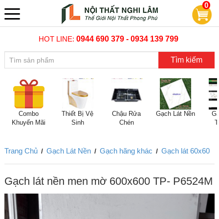
0
HOT LINE:
0944 690 379 - 0934 139 799
Tìm kiếm
Combo
Thiết Bị Vệ
Chậu Rửa
Gạch Lát Nền
Gạ
Khuyến Mãi
Sinh
Chén
T
Trang Chủ
Gạch Lát Nền
Gạch hãng khác
Gạch lát 60x60
/
/
/
Gạch lát nền men mờ 600x600 TP- P6524M