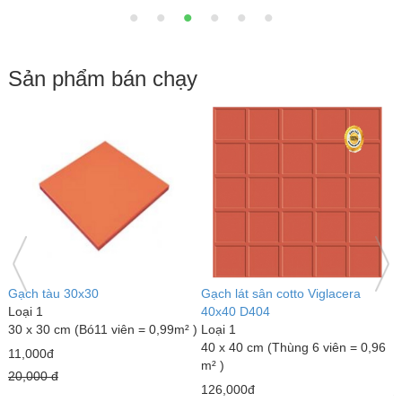
Sản phẩm bán chạy
Gạch đỏ lát sân Gốm Mỹ
Gạch lát sân tráng men Mikado
G
Loại 1
GLM4040MX
L
40 x 40 cm (Thùng 6 viên = 0,96
Loại 1
3
m² )
40 x 40 cm (Thùng 6 viên = 0,96
m
m² )
18,000đ
7
23,000đ
22,000 đ
1