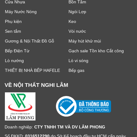
Cửa Nhựa
Bồn Tắm
Máy Nước Nóng
Ngói Lợp
Phụ kiện
Keo
Sen tắm
Vòi nước
Gương & Nội Thất Đồ Gỗ
Máy hút khử mùi
Bếp Điện Từ
Gạch sale Tồn kho Cắt công
Lò nướng
Lò vi sóng
THIẾT BỊ NHÀ BẾP HAFELE
Bếp gas
VỀ NỘI THẤT NGHI LÂM
Doanh nghiệp:
CTY TNHH TM VÀ DV LÂM PHONG
Số ĐKKD:
0316512290
do Sở Kế hoạch đầu tư HCM cấp ngày