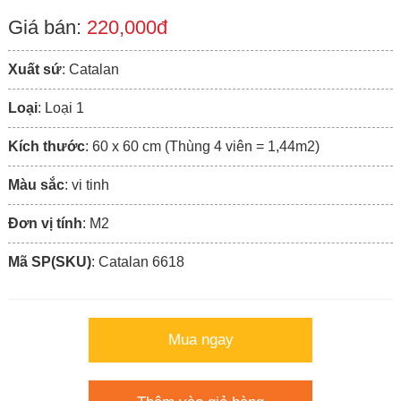
Giá bán:
220,000đ
Xuất sứ
: Catalan
Loại
: Loại 1
Kích thước
: 60 x 60 cm (Thùng 4 viên = 1,44m2)
Màu sắc
: vi tinh
Đơn vị tính
: M2
Mã SP(SKU)
: Catalan 6618
Mua ngay