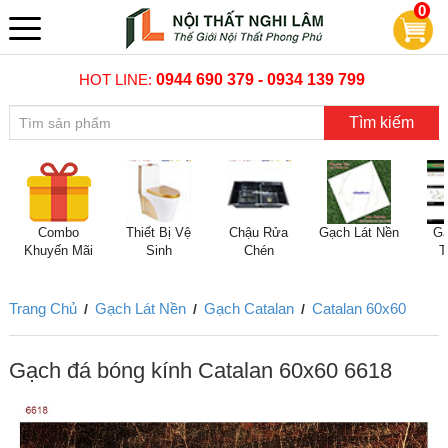
0
HOT LINE:
0944 690 379 - 0934 139 799
Tìm kiếm
Combo
Thiết Bị Vệ
Chậu Rửa
Gạch Lát Nền
Gạ
Khuyến Mãi
Sinh
Chén
T
Trang Chủ
Gạch Lát Nền
Gạch Catalan
Catalan 60x60
/
/
/
Gạch đá bóng kính Catalan 60x60 6618