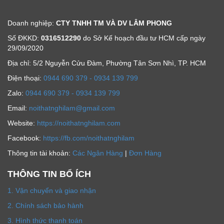
Doanh nghiệp:
CTY TNHH TM VÀ DV LÂM PHONG
Số ĐKKD:
0316512290
do Sở Kế hoạch đầu tư HCM cấp ngày
29/09/2020
Địa chỉ: 5/2 Nguyễn Cửu Đàm, Phường Tân Sơn Nhì, TP. HCM
Ðiện thoại:
0944 690 379 - 0934 139 799
Zalo:
0944 690 379 - 0934 139 799
Email:
noithatnghilam@gmail.com
Website:
https://noithatnghilam.com
Facebook:
https://fb.com/noithatnghilam
Thông tin tài khoản:
Các Ngân Hàng
|
Đơn Hàng
THÔNG TIN BỔ ÍCH
1. Vận chuyển và giao nhận
2. Chính sách bảo hành
3. Hình thức thanh toán