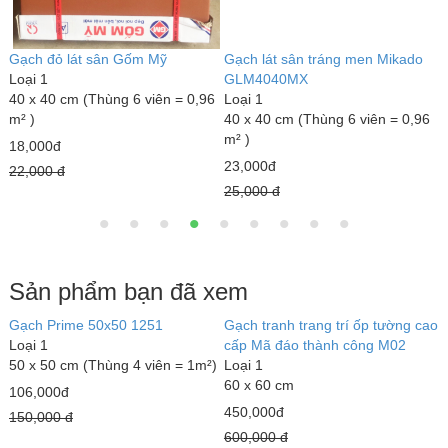
Sản phẩm bạn đã xem
ao
Gạch Prime 50x50 1251
G
Loại 1
c
50 x 50 cm (Thùng 4 viên = 1m²)
L
6
106,000đ
4
150,000 đ
6