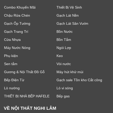
Combo Khuyến Mãi
Thiết Bị Vệ Sinh
Chậu Rửa Chén
Gạch Lát Nền
Gạch Ốp Tường
Gạch Lát Sân Vườn
Gạch Trang Trí
Bồn Nước
Cửa Nhựa
Bồn Tắm
Máy Nước Nóng
Ngói Lợp
Phụ kiện
Keo
Sen tắm
Vòi nước
Gương & Nội Thất Đồ Gỗ
Máy hút khử mùi
Bếp Điện Từ
Gạch sale Tồn kho Cắt công
Lò nướng
Lò vi sóng
THIẾT BỊ NHÀ BẾP HAFELE
Bếp gas
VỀ NỘI THẤT NGHI LÂM