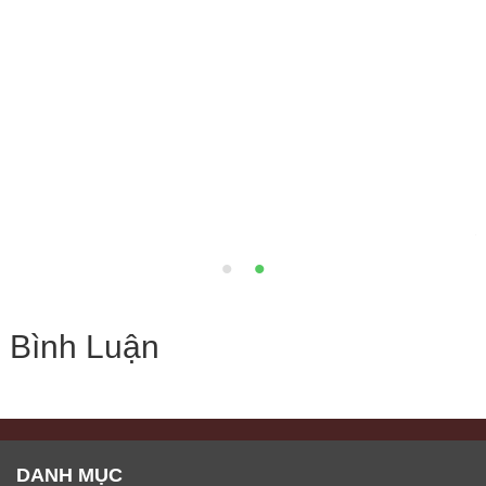
Gạch đá bóng kính Catalan
60x60 6618
Loại 1
60 x 60 cm (Thùng 4 viên =
1,44m2)
220,000đ
300,000 đ
Bình Luận
DANH MỤC