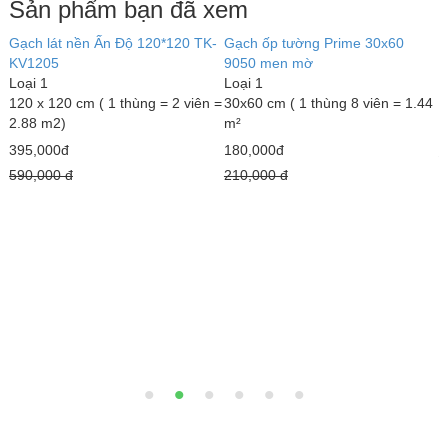
Sản phẩm bạn đã xem
Gạch lát nền Ấn Độ 120*120 TK-
Gạch ốp tường Prime 30x60
N
KV1205
9050 men mờ
K
Loại 1
Loại 1
120 x 120 cm ( 1 thùng = 2 viên =
30x60 cm ( 1 thùng 8 viên = 1.44
5
2.88 m2)
m²
1
395,000đ
180,000đ
1
590,000 đ
210,000 đ