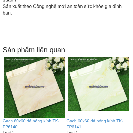
Sản xuất theo Công nghệ mới an toàn sức khỏe gia đình
bạn.
Sản phẩm liên quan
G
F
L
6
1
1
2
Gạch 60x60 đá bóng kính TK-
Gạch 60x60 đá bóng kính TK-
FP6140
FP6141
Loại 1
Loại 1