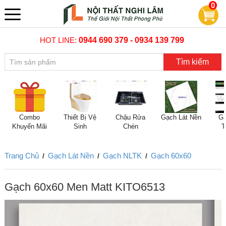
0
HOT LINE:
0944 690 379 - 0934 139 799
Tìm kiếm
Combo
Thiết Bị Vệ
Chậu Rửa
Gạch Lát Nền
Gạ
Khuyến Mãi
Sinh
Chén
T
Trang Chủ
Gạch Lát Nền
Gạch NLTK
Gạch 60x60
/
/
/
Gạch 60x60 Men Matt KITO6513