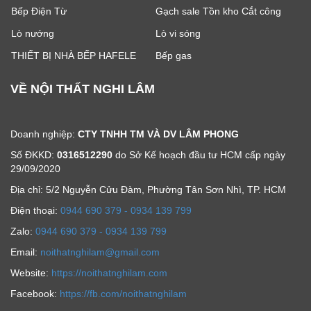
Bếp Điện Từ
Gạch sale Tồn kho Cắt công
Lò nướng
Lò vi sóng
THIẾT BỊ NHÀ BẾP HAFELE
Bếp gas
VỀ NỘI THẤT NGHI LÂM
Doanh nghiệp:
CTY TNHH TM VÀ DV LÂM PHONG
Số ĐKKD:
0316512290
do Sở Kế hoạch đầu tư HCM cấp ngày
29/09/2020
Địa chỉ: 5/2 Nguyễn Cửu Đàm, Phường Tân Sơn Nhì, TP. HCM
Ðiện thoại:
0944 690 379 - 0934 139 799
Zalo:
0944 690 379 - 0934 139 799
Email:
noithatnghilam@gmail.com
Website:
https://noithatnghilam.com
Facebook:
https://fb.com/noithatnghilam