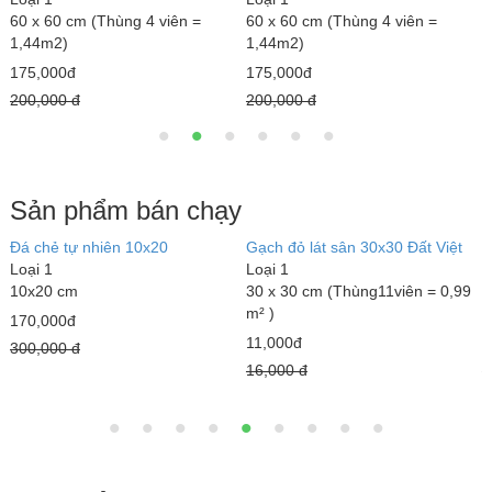
60 x 60 cm (Thùng 4 viên =
60 x 60 cm (Thùng 4 viên =
1,44m2)
1,44m2)
175,000đ
175,000đ
200,000 đ
200,000 đ
Sản phẩm bán chạy
Đá chẻ tự nhiên 10x20
Gạch đỏ lát sân 30x30 Đất Việt
G
Loại 1
Loại 1
3
10x20 cm
30 x 30 cm (Thùng11viên = 0,99
L
m² )
5
170,000đ
11,000đ
1
300,000 đ
16,000 đ
1