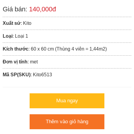
Giá bán:
140,000đ
Xuất sứ
: Kito
Loại
: Loại 1
Kích thước
: 60 x 60 cm (Thùng 4 viên = 1,44m2)
Đơn vị tính
: met
Mã SP(SKU)
: Kito6513
Mua ngay
Thêm vào giỏ hàng