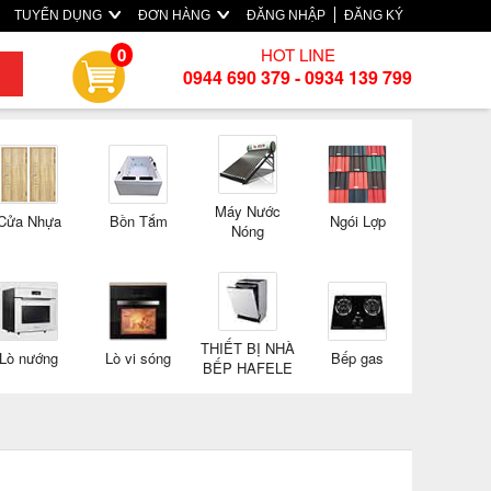
TUYỂN DỤNG
ĐƠN HÀNG
ĐĂNG NHẬP
ĐĂNG KÝ
HOT LINE
0
0944 690 379 - 0934 139 799
Máy Nước
Cửa Nhựa
Bồn Tắm
Ngói Lợp
Nóng
THIẾT BỊ NHÀ
Lò nướng
Lò vi sóng
Bếp gas
BẾP HAFELE