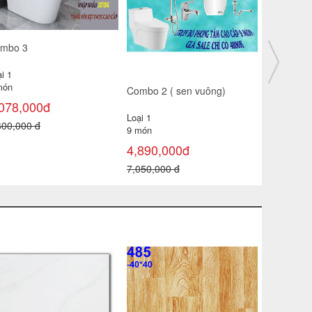
mbo 3
i 1
món
Combo 2 ( sen vuông)
Combo 1
078,000đ
Loại 1
Loại 1
600,000 đ
9 món
9 món
4,890,000đ
4,390,0
7,050,000 đ
6,550,000