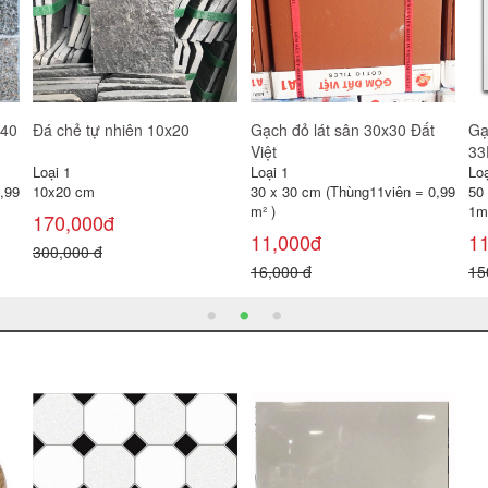
x40
Đá chẻ tự nhiên 10x20
Gạch đỏ lát sân 30x30 Đất
Gạ
Việt
33
Loại 1
Loại 1
Loạ
,99
10x20 cm
30 x 30 cm (Thùng11viên = 0,99
50
m² )
1m
170,000đ
11,000đ
1
300,000 đ
16,000 đ
15