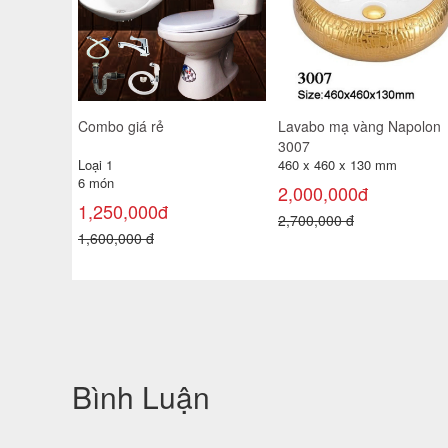
Combo giá rẻ
Lavabo mạ vàng Napolon
3007
Loại 1
460 x 460 x 130 mm
6 món
2,000,000đ
1,250,000đ
2,700,000 đ
1,600,000 đ
Bình Luận