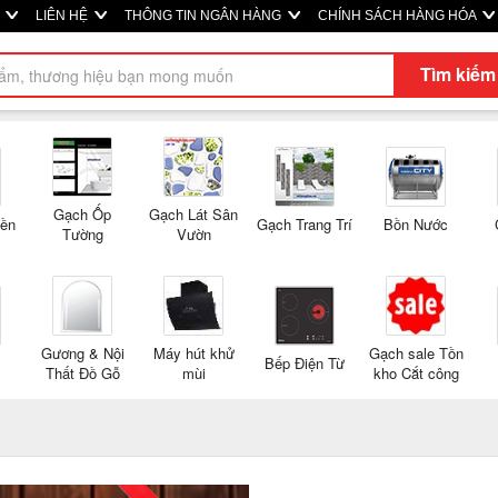
M
LIÊN HỆ
THÔNG TIN NGÂN HÀNG
CHÍNH SÁCH HÀNG HÓA
Tìm kiếm
Gạch Ốp
Gạch Lát Sân
Nền
Gạch Trang Trí
Bồn Nước
Tường
Vườn
Gương & Nội
Máy hút khử
Gạch sale Tồn
Bếp Điện Từ
Thất Đồ Gỗ
mùi
kho Cắt công