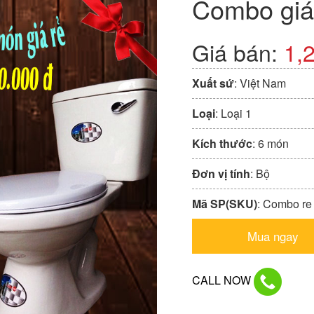
Combo giá
Giá bán:
1,
Xuất sứ
: Việt Nam
Loại
: Loại 1
Kích thước
: 6 món
Đơn vị tính
: Bộ
Mã SP(SKU)
: Combo re
Mua ngay
CALL NOW