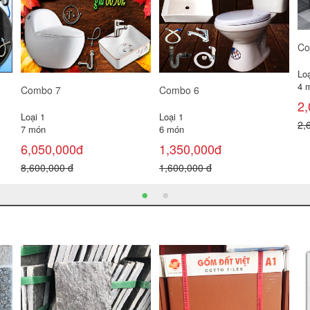
Co
Loạ
4 
Combo 7
Combo 6
2,
Loại 1
Loại 1
2,
7 món
6 món
6,050,000đ
1,350,000đ
8,600,000 đ
1,600,000 đ