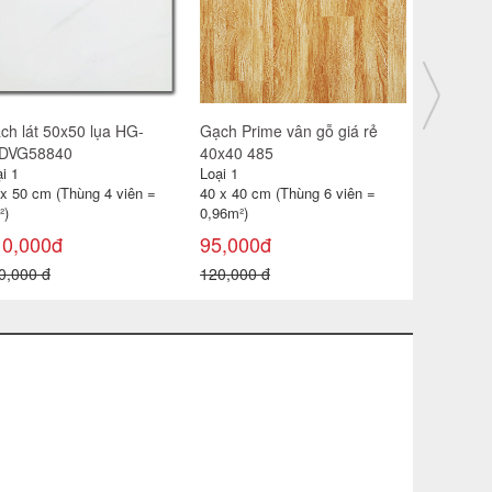
ch lát 50x50 lụa HG-
Gạch Prime vân gỗ giá rẻ
Gạch ốp t
DVG58840
40x40 485
3650- 51D
i 1
Loại 1
Loại 1
 x 50 cm (Thùng 4 viên =
40 x 40 cm (Thùng 6 viên =
30x60 cm (
²)
0,96m²)
1.08 m²
10,000đ
95,000đ
138,000
0,000 đ
120,000 đ
180,000 đ