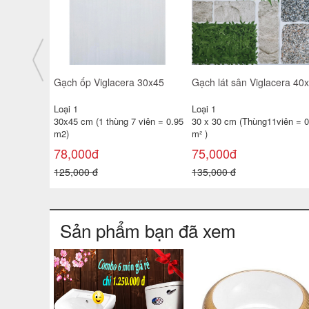
 men
Gạch ốp Viglacera 30x45
Gạch lát sân Viglacera 40
MX
Loại 1
Loại 1
 viên =
30x45 cm (1 thùng 7 viên = 0.95
30 x 30 cm (Thùng11viên = 0
m2)
m² )
78,000đ
75,000đ
125,000 đ
135,000 đ
Sản phẩm bạn đã xem