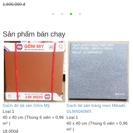
1,600,000 đ
6
Sản phẩm bán chạy
Gạch đỏ lát sân Gốm Mỹ
Gạch lát sân tráng men Mikado
G
Loại 1
GLM4040MX
L
40 x 40 cm (Thùng 6 viên = 0,96
Loại 1
3
m² )
40 x 40 cm (Thùng 6 viên = 0,96
m
m² )
18,000đ
7