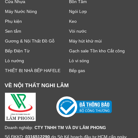
Cửa Nhựa
Bồn Tắm
Máy Nước Nóng
Ngói Lợp
Phụ kiện
Keo
Sen tắm
Vòi nước
Gương & Nội Thất Đồ Gỗ
Máy hút khử mùi
Bếp Điện Từ
Gạch sale Tồn kho Cắt công
Lò nướng
Lò vi sóng
THIẾT BỊ NHÀ BẾP HAFELE
Bếp gas
VỀ NỘI THẤT NGHI LÂM
Doanh nghiệp:
CTY TNHH TM VÀ DV LÂM PHONG
Số ĐKKD:
0316512290
do Sở Kế hoạch đầu tư HCM cấp ngày