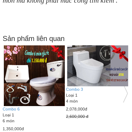
món mà không phải mắc công tìm kiếm .
Sản phẩm liên quan
Combo 3
Loại 1
4 món
2,078,000đ
Combo 6
C
Loại 1
L
2,600,000 đ
6 món
9
1,350,000đ
4