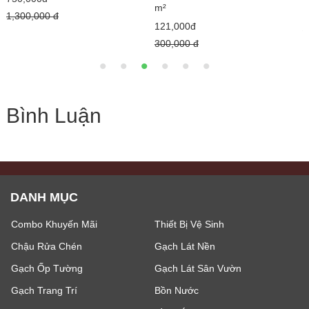
m²
1
1,300,000 đ
121,000đ
1
300,000 đ
Bình Luận
DANH MỤC
Combo Khuyến Mãi
Thiết Bị Vệ Sinh
Chậu Rửa Chén
Gạch Lát Nền
Gạch Ốp Tường
Gạch Lát Sân Vườn
Gạch Trang Trí
Bồn Nước