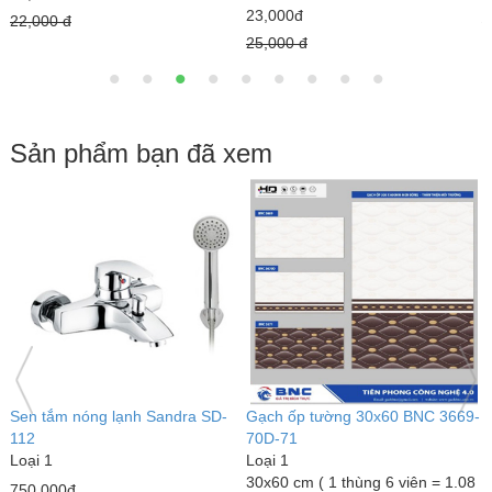
23,000đ
22,000 đ
1
25,000 đ
Sản phẩm bạn đã xem
Sen tắm nóng lạnh Sandra SD-
Gạch ốp tường 30x60 BNC 3669-
B
112
70D-71
T
Loại 1
Loại 1
L
30x60 cm ( 1 thùng 6 viên = 1.08
1
750,000đ