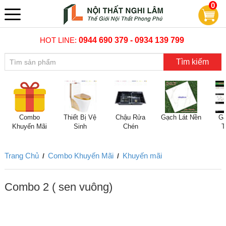
0
HOT LINE:
0944 690 379 - 0934 139 799
Tìm kiếm
Combo
Thiết Bị Vệ
Chậu Rửa
Gạch Lát Nền
Gạ
Khuyến Mãi
Sinh
Chén
T
Trang Chủ
Combo Khuyến Mãi
Khuyến mãi
/
/
Combo 2 ( sen vuông)