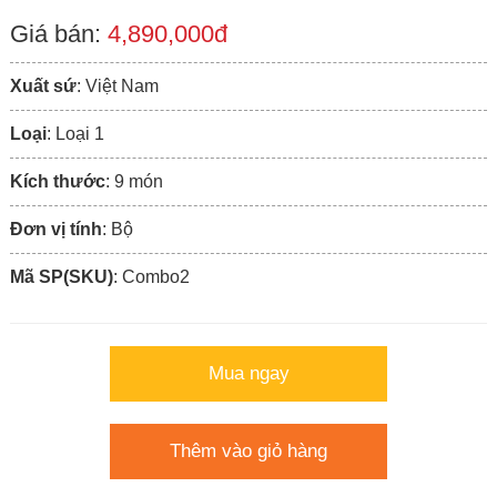
Giá bán:
4,890,000đ
Xuất sứ
: Việt Nam
Loại
: Loại 1
Kích thước
: 9 món
Đơn vị tính
: Bộ
Mã SP(SKU)
: Combo2
Mua ngay
Thêm vào giỏ hàng