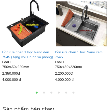
 đen
Bồn rửa chén 1 hộc Nano xám
Chậu Rửa chén Nano vàng 2
 phòng)
7545
lệch 8245L (tặng vòi+ bình x
Loại 1
bông)
750x450x220mm
Loại 1
820x450x230mm
2,200,000đ
2,000,000đ
4,000,000 đ
4,500,000 đ
Sản phẩm bán chạy