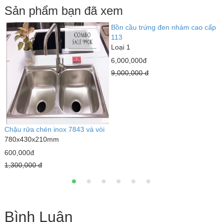
Sản phẩm bạn đã xem
Bồn cầu trứng đen nhám cao cấp
L
113
L
Loại 1
3
6,000,000đ
4
9,000,000 đ
Chậu rửa chén inox 7843 và vòi
780x430x210mm
600,000đ
1,300,000 đ
Bình Luận