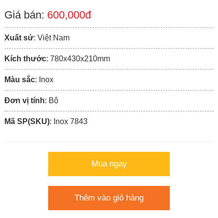
Giá bán:
600,000đ
Xuất sứ
: Việt Nam
Kích thước
: 780x430x210mm
Màu sắc
: Inox
Đơn vị tính
: Bộ
Mã SP(SKU)
: Inox 7843
Mua ngay
Thêm vào giỏ hàng