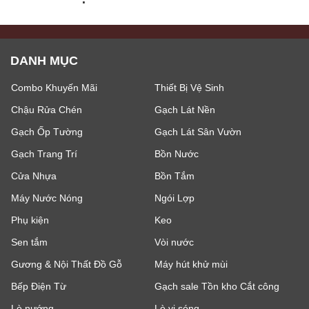
DANH MỤC
Combo Khuyến Mãi
Thiết Bị Vệ Sinh
Chậu Rửa Chén
Gạch Lát Nền
Gạch Ốp Tường
Gạch Lát Sân Vườn
Gạch Trang Trí
Bồn Nước
Cửa Nhựa
Bồn Tắm
Máy Nước Nóng
Ngói Lợp
Phụ kiện
Keo
Sen tắm
Vòi nước
Gương & Nội Thất Đồ Gỗ
Máy hút khử mùi
Bếp Điện Từ
Gạch sale Tồn kho Cắt công
Lò nướng
Lò vi sóng