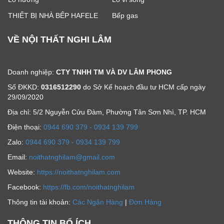
THIẾT BỊ NHÀ BẾP HAFELE
Bếp gas
VỀ NỘI THẤT NGHI LÂM
Doanh nghiệp:
CTY TNHH TM VÀ DV LÂM PHONG
Số ĐKKD:
0316512290
do Sở Kế hoạch đầu tư HCM cấp ngày
29/09/2020
Địa chỉ: 5/2 Nguyễn Cửu Đàm, Phường Tân Sơn Nhì, TP. HCM
Ðiện thoại:
0944 690 379 - 0934 139 799
Zalo:
0944 690 379 - 0934 139 799
Email:
noithatnghilam@gmail.com
Website:
https://noithatnghilam.com
Facebook:
https://fb.com/noithatnghilam
Thông tin tài khoản:
Các Ngân Hàng
|
Đơn Hàng
THÔNG TIN BỔ ÍCH