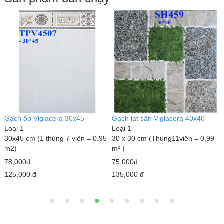
h ốp Viglacera 30x45
Gạch lát sân Viglacera 40x40
Đá ch
i 1
Loại 1
Loại 1
45 cm (1 thùng 7 viên = 0.95
30 x 30 cm (Thùng11viên = 0,99
10x20
)
m² )
170,0
,000đ
75,000đ
300,0
,000 đ
135,000 đ