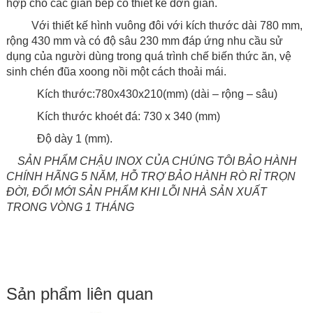
hợp cho các gian bếp có thiết kế đơn giản.
V
ới thiết kế hình vuông đôi với kích thước dài 780 mm,
rộng 430 mm và có độ sâu 230 mm
đáp ứng nhu cầu sử
dụng của người dùng trong quá trình chế biến thức ăn, vệ
sinh chén đũa xoong nồi một cách thoải mái.
Kích thước:
780x430x210
(mm) (dài – rộng – sâu)
Kích thước khoét đá:
730 x 340
(mm)
Độ dày 1 (mm)
.
SẢN PHẨM CHẬU INOX CỦA CHÚNG TÔI BẢO HÀNH
CHÍNH HÃNG 5 NĂM, HỖ TRỢ BẢO HÀNH RÒ RỈ TRỌN
ĐỜI, ĐỔI MỚI SẢN PHẨM KHI LỖI NHÀ SẢN XUẤT
TRONG VÒNG 1 THÁNG
Sản phẩm liên quan