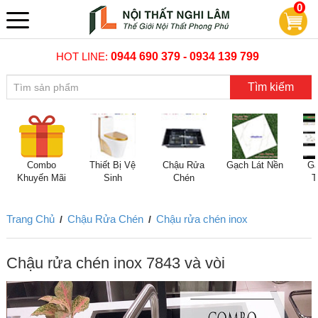
0
HOT LINE:
0944 690 379 - 0934 139 799
Tìm kiếm
Combo
Thiết Bị Vệ
Chậu Rửa
Gạch Lát Nền
Gạ
Khuyến Mãi
Sinh
Chén
T
Trang Chủ
Chậu Rửa Chén
Chậu rửa chén inox
/
/
Chậu rửa chén inox 7843 và vòi