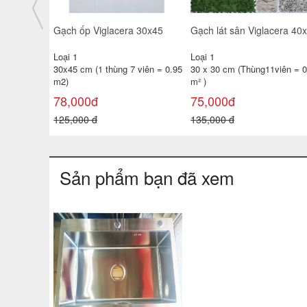
giá rẻ
Gạch ốp tường TATA 30x60
Gạch ốp tường 25x40 TP-
3650- 51D- 52
KTSV47
Loại 1
Loại 1
 viên =
30x60 cm ( 1 thùng 6 viên =
25x40 cm( 1 thùng 10 viên =
1.08 m²
1m2 )
138,000đ
100,000đ
180,000 đ
130,000 đ
Sản phẩm bạn đã xem