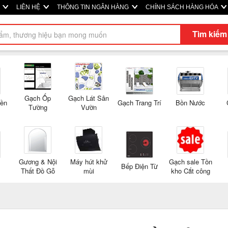
M
LIÊN HỆ
THÔNG TIN NGÂN HÀNG
CHÍNH SÁCH HÀNG HÓA
Tìm kiếm
Gạch Ốp
Gạch Lát Sân
Nền
Gạch Trang Trí
Bồn Nước
Tường
Vườn
Gương & Nội
Máy hút khử
Gạch sale Tồn
Bếp Điện Từ
Thất Đồ Gỗ
mùi
kho Cắt công