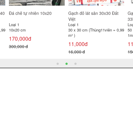
Gạch đỏ lát sân 30x30 Gốm
Gạch lát sân Prime 40x40
Gạ
Mỹ
SV4244
Loại 1
Loại 1
Loạ
30 x 30 cm (Thùng11viên = 0,99
40 x 40 cm (Thùng 6 viên =
30
m² )
0,96 m² )
0,
11,000đ
100,000đ
1
16,000 đ
120,000 đ
22