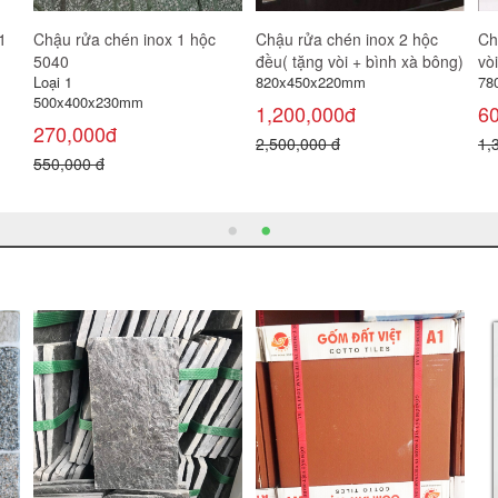
Chậu Rửa chén Nano vàng 2
Chậu Rửa chén Nano 2 hộc
Bồ
hộc lệch 8245L (tặng vòi+
lệch 8245L (tặng vòi+ bình xà
đe
Loạ
bình xà bông)
bông)
78
Loại 1
Loại 1
820x450x230mm
820x450x230mm
2,
2,000,000đ
2,000,000đ
6,
4,500,000 đ
4,500,000 đ