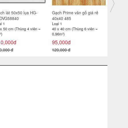
ch lát 30x30 CP-HA309
Gạch catalan 60x60 6119
Gạch đỏ lá
i 1
Loại 1
Loại 1
 x 30 cm (Thùng 11 viên =
60 x 60 cm (Thùng 4 viên =
40 x 40 cm
99m²)
1,44m2)
0,96 m² )
85,000đ
115,000đ
18,000đ
0,000 đ
180,000 đ
22,000 đ