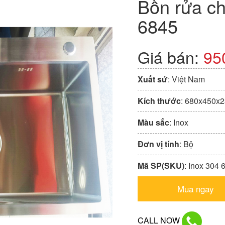
Bồn rửa ch
6845
Giá bán:
95
Xuất sứ
: Việt Nam
Kích thước
: 680x450x
Màu sắc
: Inox
Đơn vị tính
: Bộ
Mã SP(SKU)
: Inox 304 
Mua ngay
CALL NOW