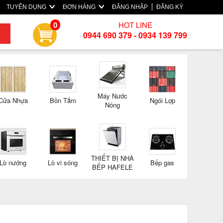
TUYỂN DỤNG
ĐƠN HÀNG
ĐĂNG NHẬP
ĐĂNG KÝ
HOT LINE
0
0944 690 379 - 0934 139 799
Máy Nước
Cửa Nhựa
Bồn Tắm
Ngói Lợp
Nóng
THIẾT BỊ NHÀ
Lò nướng
Lò vi sóng
Bếp gas
BẾP HAFELE