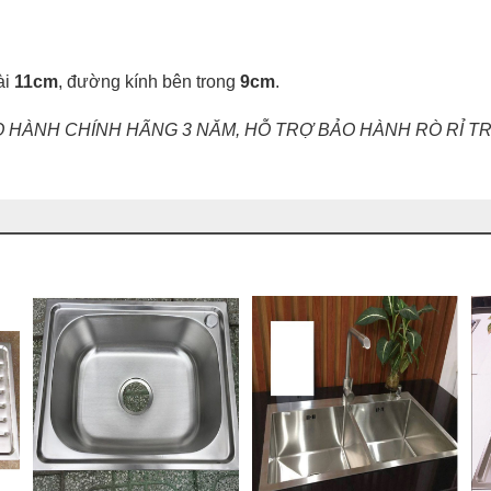
ài
11cm
, đường kính bên trong
9cm
.
ÀNH CHÍNH HÃNG 3 NĂM, HỖ TRỢ BẢO HÀNH RÒ RỈ TRỌN