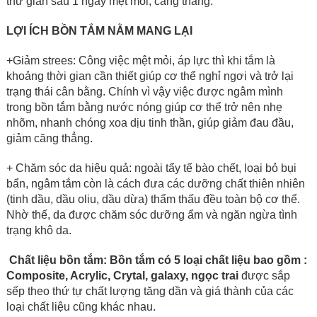
thư giãn sau 1 ngày mệt mỏi, căng thẳng.
LỢI ÍCH BỒN TẮM NẰM MANG LẠI
+Giảm strees: Công việc mệt mỏi, áp lực thì khi tắm là
khoảng thời gian cần thiết giúp cơ thể nghỉ ngơi và trở lại
trạng thái cân bằng. Chính vì vậy việc được ngâm mình
trong bồn tắm bằng nước nóng giúp cơ thể trở nên nhẹ
nhõm, nhanh chóng xoa dịu tinh thần, giúp giảm đau đầu,
giảm căng thẳng.
+ Chăm sóc da hiệu quả: ngoài tẩy tế bào chết, loại bỏ bụi
bẩn, ngâm tắm còn là cách đưa các dưỡng chất thiên nhiên
(tinh dầu, dầu oliu, dầu dừa) thẩm thấu đều toàn bộ cơ thể.
Nhờ thế, da được chăm sóc dưỡng ẩm và ngăn ngừa tình
trạng khô da.
Chất liệu bồn tắm:
Bồn tắm có 5 loại chất liệu bao gồm :
Composite, Acrylic, Crytal, galaxy, ngọc trai
được sắp
sếp theo thứ tự chất lượng tăng dần và giá thành của các
loại chất liệu cũng khác nhau.