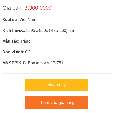
Giá bán:
3,300,000đ
Xuất sứ
: Việt Nam
Kích thước
: 1695 x 850x ( 425-560)mm
Màu sắc
: Trắng
Đơn vị tính
: Cái
Mã SP(SKU)
: Bon tam VM 17-751
Mua ngay
Thêm vào giỏ hàng