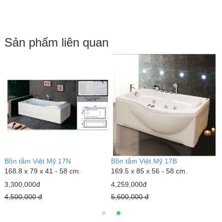
Sản phẩm liên quan
O
Bồn tắm Việt Mỹ 17N
Bồn tắm Việt Mỹ 17B
B
168.8 x 79 x 41 - 58 cm.
169.5 x 85 x 56 - 58 cm.
1
3,300,000đ
4,259,000đ
4
4,500,000 đ
5,600,000 đ
5