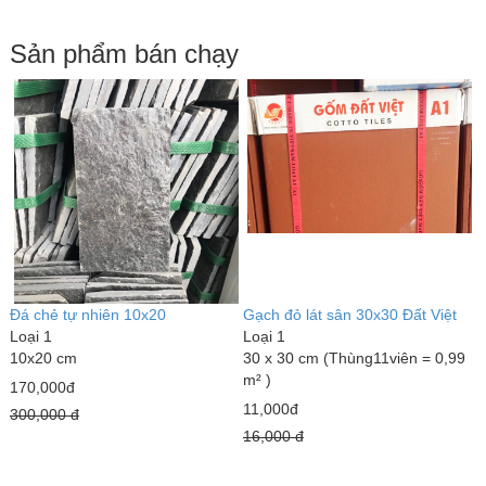
Sản phẩm bán chạy
Đá chẻ tự nhiên 10x20
Gạch đỏ lát sân 30x30 Đất Việt
G
Loại 1
Loại 1
3
10x20 cm
30 x 30 cm (Thùng11viên = 0,99
L
m² )
5
170,000đ
11,000đ
1
300,000 đ
16,000 đ
1