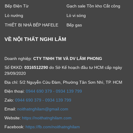
Bếp Điện Từ
Gạch sale Tồn kho Cắt công
Lò nướng
Lò vi sóng
THIẾT BỊ NHÀ BẾP HAFELE
Bếp gas
VỀ NỘI THẤT NGHI LÂM
Doanh nghiệp:
CTY TNHH TM VÀ DV LÂM PHONG
Số ĐKKD:
0316512290
do Sở Kế hoạch đầu tư HCM cấp ngày
29/09/2020
Địa chỉ: 5/2 Nguyễn Cửu Đàm, Phường Tân Sơn Nhì, TP. HCM
Ðiện thoại:
0944 690 379 - 0934 139 799
Zalo:
0944 690 379 - 0934 139 799
Email:
noithatnghilam@gmail.com
Website:
https://noithatnghilam.com
Facebook:
https://fb.com/noithatnghilam