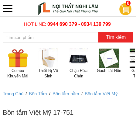
0
HOT LINE:
0944 690 379 - 0934 139 799
Tìm kiếm
Combo
Thiết Bị Vệ
Chậu Rửa
Gạch Lát Nền
Gạ
Khuyến Mãi
Sinh
Chén
T
Trang Chủ
Bồn Tắm
Bồn tắm nằm
Bồn tắm Việt Mỹ
/
/
/
Bồn tắm Việt Mỹ 17-751