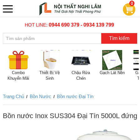
0
HOT LINE:
0944 690 379 - 0934 139 799
Tìm kiếm
Combo
Thiết Bị Vệ
Chậu Rửa
Gạch Lát Nền
Gạ
Khuyến Mãi
Sinh
Chén
T
Trang Chủ
Bồn Nước
Bồn nước Đại Tín
/
/
Bồn nước Inox SUS304 Đại Tín 5000L đứng