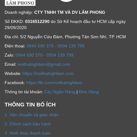
Doanh nghiệp:
CTY TNHH TM VÀ DV LÂM PHONG
Số ĐKKD:
0316512290
do Sở Kế hoạch đầu tư HCM cấp ngày
29/09/2020
Địa chỉ: 5/2 Nguyễn Cửu Đàm, Phường Tân Sơn Nhì, TP. HCM
Ðiện thoại:
0944 690 379 - 0934 139 799
Zalo:
0944 690 379 - 0934 139 799
Email:
noithatnghilam@gmail.com
Website:
https://noithatnghilam.com
Facebook:
https://fb.com/noithatnghilam
Thông tin tài khoản:
Các Ngân Hàng
|
Đơn Hàng
THÔNG TIN BỔ ÍCH
1. Vận chuyển và giao nhận
2. Chính sách bảo hành
3. Hình thức thanh toán