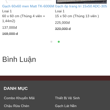
5
Bồn nước Inox SUS304 Đại Tín
Gạch 60x60 men Matt TK-6006M
G
5000L đứng
Loại 1
L
Loại 1
60 x 60 cm (Thùng 4 viên =
1
1380 x 3860 mm
1,44m2)
2
13,100,000đ
137,000đ
3
17,150,000 đ
168,000 đ
Bình Luận
DANH MỤC
Combo Khuyến Mãi
Thiết Bị Vệ Sinh
Chậu Rửa Chén
Gạch Lát Nền