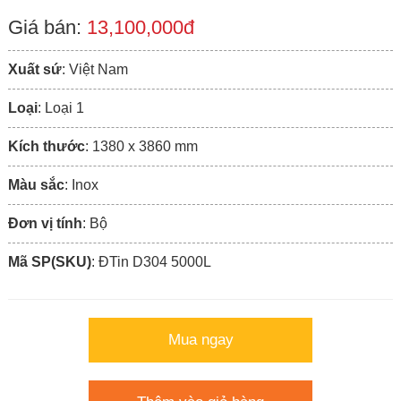
Giá bán:
13,100,000đ
Xuất sứ
: Việt Nam
Loại
: Loại 1
Kích thước
: 1380 x 3860 mm
Màu sắc
: Inox
Đơn vị tính
: Bộ
Mã SP(SKU)
: ÐTin D304 5000L
Mua ngay