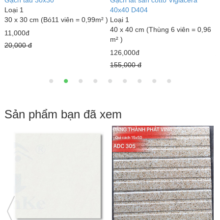
Gạch đỏ lát sân Gốm Mỹ
Gạch lát sân tráng men Mikado
G
Loại 1
GLM4040MX
L
40 x 40 cm (Thùng 6 viên = 0,96
Loại 1
3
m² )
40 x 40 cm (Thùng 6 viên = 0,96
m
m² )
18,000đ
7
23,000đ
22,000 đ
1
25,000 đ
Sản phẩm bạn đã xem