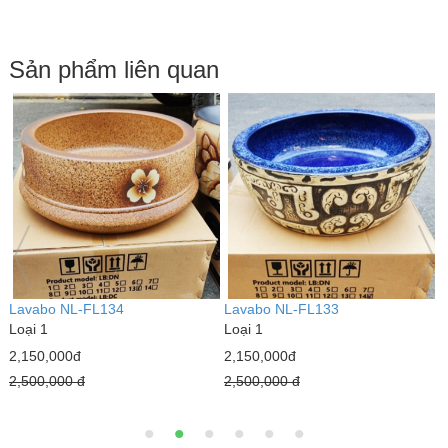
Sản phẩm liên quan
Lavabo vân gỗ NL-FL132
Lavabo thuyền NL-FL131
L
Loại 1
Loại 1
L
5
2,100,000đ
2,200,000đ
2
2,500,000 đ
2,500,000 đ
2