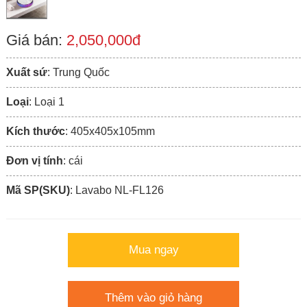
Giá bán:
2,050,000đ
Xuất sứ
: Trung Quốc
Loại
: Loại 1
Kích thước
: 405x405x105mm
Đơn vị tính
: cái
Mã SP(SKU)
: Lavabo NL-FL126
Mua ngay
Thêm vào giỏ hàng