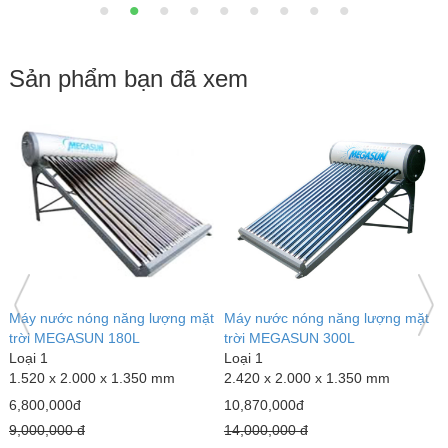
Sản phẩm bạn đã xem
Máy nước nóng năng lượng mặt
M
trời MEGASUN 120L
t
Loại 1
L
1.070 x 2.000 x 1.30 mm
1
Gạch trang trí 600x1200 HS
5,500,000đ
6
INDIAL - 0109
7,000,000 đ
8
60x120 cm ( 1 thùng = 2 viên =