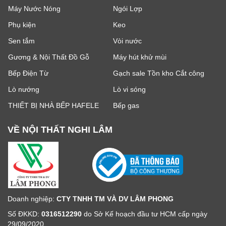
Máy Nước Nóng
Ngói Lợp
Phụ kiện
Keo
Sen tắm
Vòi nước
Gương & Nội Thất Đồ Gỗ
Máy hút khử mùi
Bếp Điện Từ
Gạch sale Tồn kho Cắt công
Lò nướng
Lò vi sóng
THIẾT BỊ NHÀ BẾP HAFELE
Bếp gas
VỀ NỘI THẤT NGHI LÂM
Doanh nghiệp:
CTY TNHH TM VÀ DV LÂM PHONG
Số ĐKKD:
0316512290
do Sở Kế hoạch đầu tư HCM cấp ngày
29/09/2020