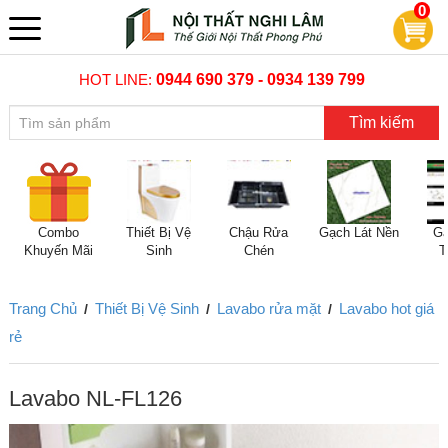
0
HOT LINE:
0944 690 379 - 0934 139 799
Tìm kiếm
Combo
Thiết Bị Vệ
Chậu Rửa
Gạch Lát Nền
Gạ
Khuyến Mãi
Sinh
Chén
T
Trang Chủ
Thiết Bị Vệ Sinh
Lavabo rửa mặt
Lavabo hot giá
/
/
/
rẻ
Lavabo NL-FL126