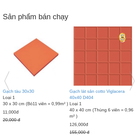
Sản phẩm bán chạy
Gạch đỏ lát sân Gốm Mỹ
Gạch lát sân tráng men Mikado
G
Loại 1
GLM4040MX
L
40 x 40 cm (Thùng 6 viên = 0,96
Loại 1
3
m² )
40 x 40 cm (Thùng 6 viên = 0,96
m
m² )
18,000đ
7
23,000đ
22,000 đ
1
25,000 đ