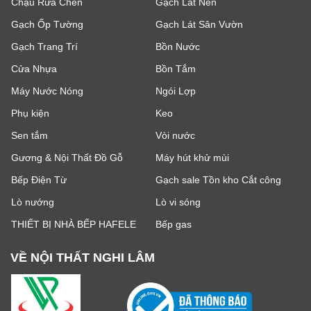
Chậu Rửa Chén
Gạch Lát Nền
Gạch Ốp Tường
Gạch Lát Sân Vườn
Gạch Trang Trí
Bồn Nước
Cửa Nhựa
Bồn Tắm
Máy Nước Nóng
Ngói Lợp
Phụ kiện
Keo
Sen tắm
Vòi nước
Gương & Nội Thất Đồ Gỗ
Máy hút khử mùi
Bếp Điện Từ
Gạch sale Tồn kho Cắt công
Lò nướng
Lò vi sóng
THIẾT BỊ NHÀ BẾP HAFELE
Bếp gas
VỀ NỘI THẤT NGHI LÂM