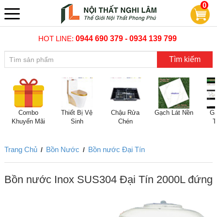
0
HOT LINE:
0944 690 379 - 0934 139 799
Tìm kiếm
Combo
Thiết Bị Vệ
Chậu Rửa
Gạch Lát Nền
Gạ
Khuyến Mãi
Sinh
Chén
T
Trang Chủ
Bồn Nước
Bồn nước Đại Tín
/
/
Bồn nước Inox SUS304 Đại Tín 2000L đứng