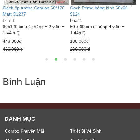
Bồn cầu trẻ em Dolacera
Gạch Prime bóng kính 80x80
G
Loại 1
8813
L
Loại 1
1
690,000đ
80 x 80 cm (Thùng 3 viên =
0
800,000 đ
1,92m²)
2
276,000đ
2
320,000 đ
Bình Luận
DANH MỤC
Combo Khuyến Mãi
Thiết Bị Vệ Sinh