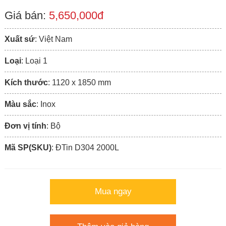
Giá bán:
5,650,000đ
Xuất sứ
: Việt Nam
Loại
: Loại 1
Kích thước
: 1120 x 1850 mm
Màu sắc
: Inox
Đơn vị tính
: Bộ
Mã SP(SKU)
: ÐTin D304 2000L
Mua ngay