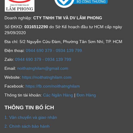
Doanh nghiệp:
CTY TNHH TM VÀ DV LÂM PHONG
Số ĐKKD:
0316512290
do Sở Kế hoạch đầu tư HCM cấp ngày
29/09/2020
Địa chỉ: 5/2 Nguyễn Cửu Đàm, Phường Tân Sơn Nhì, TP. HCM
Ðiện thoại:
0944 690 379 - 0934 139 799
Zalo:
0944 690 379 - 0934 139 799
Email:
noithatnghilam@gmail.com
Website:
https://noithatnghilam.com
Facebook:
https://fb.com/noithatnghilam
Thông tin tài khoản:
Các Ngân Hàng
|
Đơn Hàng
THÔNG TIN BỔ ÍCH
1. Vận chuyển và giao nhận
2. Chính sách bảo hành