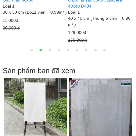
Gạch đỏ lát sân Gốm Mỹ
Gạch lát sân tráng men Mikado
G
Loại 1
GLM4040MX
L
40 x 40 cm (Thùng 6 viên = 0,96
Loại 1
3
m² )
40 x 40 cm (Thùng 6 viên = 0,96
m
m² )
18,000đ
7
23,000đ
22,000 đ
1
25,000 đ
Sản phẩm bạn đã xem