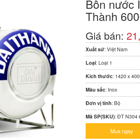
Bồn nước 
Thành 600
Giá bán:
21
Xuất sứ
: Việt Nam
Loại
: Loại 1
Kích thước
: 1420 x 40
Màu sắc
: Inox
Đơn vị tính
: Bộ
Mã SP(SKU)
: ÐT N304
Mua ngay