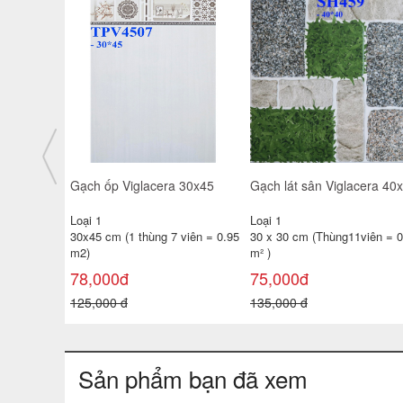
giá rẻ
Gạch ốp tường TATA 30x60
Gạch ốp tường 25x40 TP-
3650- 51D- 52
KTSV47
Loại 1
Loại 1
 viên =
30x60 cm ( 1 thùng 6 viên =
25x40 cm( 1 thùng 10 viên =
1.08 m²
1m2 )
138,000đ
100,000đ
180,000 đ
130,000 đ
Sản phẩm bạn đã xem