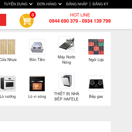
TUYỂN DỤNG
ĐƠN HÀNG
ĐĂNG NHẬP
ĐĂNG KÝ
HOT LINE
0
0944 690 379 - 0934 139 799
Máy Nước
Cửa Nhựa
Bồn Tắm
Ngói Lợp
Nóng
THIẾT BỊ NHÀ
Lò nướng
Lò vi sóng
Bếp gas
BẾP HAFELE