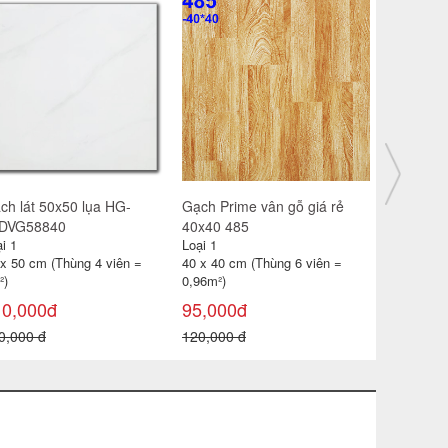
ch lát 30x30 CP-HA309
Gạch catalan 60x60 6119
Gạch đỏ lá
i 1
Loại 1
Loại 1
 x 30 cm (Thùng 11 viên =
60 x 60 cm (Thùng 4 viên =
40 x 40 cm
99m²)
1,44m2)
0,96 m² )
85,000đ
115,000đ
18,000đ
0,000 đ
180,000 đ
22,000 đ