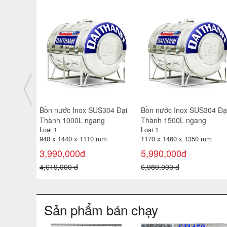
S304 đứng
Bồn nước Inox SUS304 đứng
Bồn nước Inox SUS304 Đạ
Đại Thành 1500L
Thành 5000L ngang
Loại 1
Loại 1
m
1,650 x 1,170 x 1,230 mm
1360 x 3280 x 1560 mm
5,690,000đ
17,600,000đ
6,719,000 đ
21,549,000 đ
Sản phẩm bán chạy