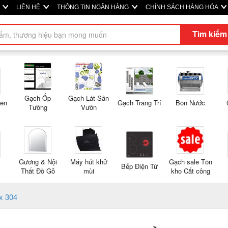
M
LIÊN HỆ
THÔNG TIN NGÂN HÀNG
CHÍNH SÁCH HÀNG HÓA
Tìm kiếm
Gạch Ốp
Gạch Lát Sân
Nền
Gạch Trang Trí
Bồn Nước
Tường
Vườn
Gương & Nội
Máy hút khử
Gạch sale Tồn
Bếp Điện Từ
Thất Đồ Gỗ
mùi
kho Cắt công
x 304