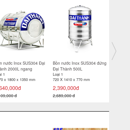
n nước Inox SUS304 Đại
Bồn nước Inox SUS304 Đại
Bồn nước 
ành 500L ngang
Thành 700L ngang
Thành 10
i 1
Loại 1
Loại 1
0 x 1220 x 870 mm
720 x 1420 x 870 mm
940 x 144
605,000đ
3,120,000đ
3,990,0
839,000 đ
3,459,000 đ
4,619,000