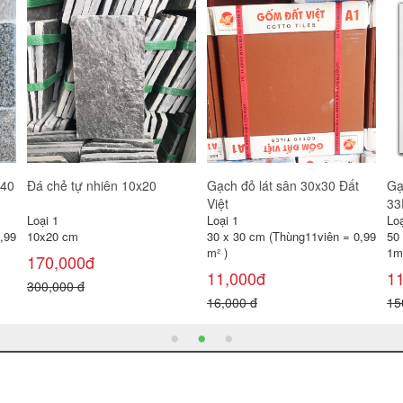
Gạch đỏ lát sân 30x30 Gốm
Gạch lát sân Prime 40x40
Gạ
Mỹ
SV4244
Loại 1
Loại 1
Loạ
30 x 30 cm (Thùng11viên = 0,99
40 x 40 cm (Thùng 6 viên =
30
m² )
0,96 m² )
0,
11,000đ
100,000đ
1
16,000 đ
120,000 đ
22