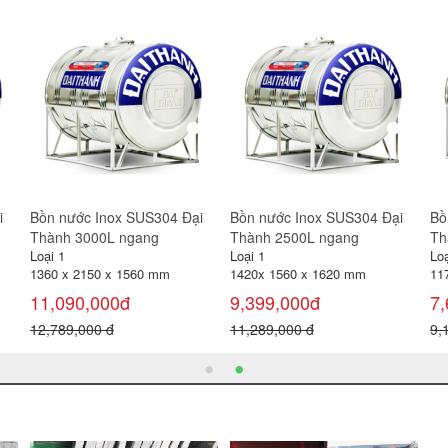
i
Bồn nước Inox SUS304 Đại
Bồn nước Inox SUS304 Đại
Bồ
Thành 4500L ngang
Thành 4000L ngang
Th
Loại 1
Loại 1
Loạ
1360 x 2990 x 1560 mm
1360 x 2800 x 1560 mm
72
15,690,000đ
13,950,000đ
2,
19,219,000 đ
17,139,000 đ
2,