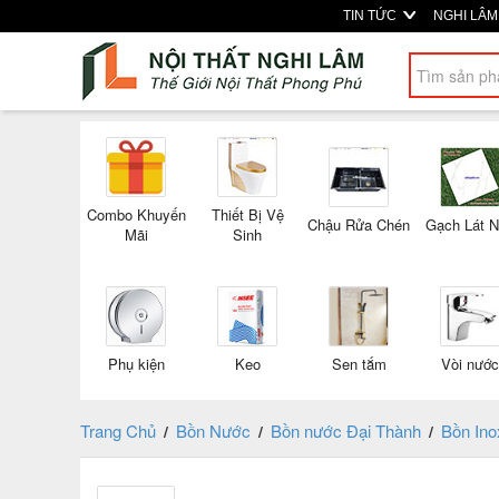
TIN TỨC
NGHI LÂ
Combo Khuyến
Thiết Bị Vệ
Chậu Rửa Chén
Gạch Lát 
Mãi
Sinh
Phụ kiện
Keo
Sen tắm
Vòi nước
Trang Chủ
Bồn Nước
Bồn nước Đại Thành
Bồn Ino
/
/
/