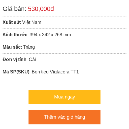
Giá bán:
530,000đ
Xuất sứ
: Việt Nam
Kích thước
: 394 x 342 x 268 mm
Màu sắc
: Trắng
Đơn vị tính
: Cái
Mã SP(SKU)
: Bon tieu Viglacera TT1
Mua ngay
Thêm vào giỏ hàng