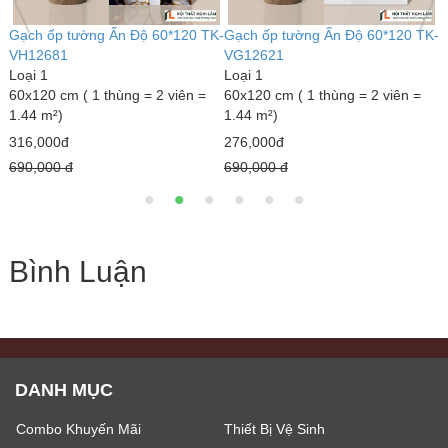
K-
Gạch ốp tường Ấn Độ 60*120 TK-
Gạch lát sân 40x40 4413
G
VG12623
Loại 1
L
Loại 1
40 x 40 cm (Thùng 6 viên = 0,96
1
60x120 cm ( 1 thùng = 2 viên =
m² )
0
1.44 m²)
98,000đ
2
276,000đ
120,000 đ
2
690,000 đ
Bình Luận
DANH MỤC
Combo Khuyến Mãi
Thiết Bị Vệ Sinh