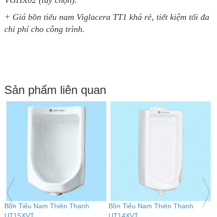
VGHX02 (tùy chọn).
+ Giá bồn tiểu nam Viglacera TT1 khá rẻ, tiết kiệm tối đa
chi phí cho công trình.
Sản phẩm liên quan
Bồn Tiểu Nam Thiên Thanh
B
UT01XVT
9