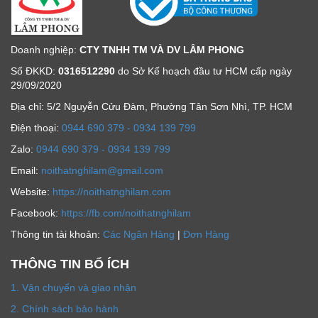
Doanh nghiệp:
CTY TNHH TM VÀ DV LÂM PHONG
Số ĐKKD:
0316512290
do Sở Kế hoạch đầu tư HCM cấp ngày
29/09/2020
Địa chỉ: 5/2 Nguyễn Cửu Đàm, Phường Tân Sơn Nhì, TP. HCM
Ðiện thoại:
0944 690 379 - 0934 139 799
Zalo:
0944 690 379 - 0934 139 799
Email:
noithatnghilam@gmail.com
Website:
https://noithatnghilam.com
Facebook:
https://fb.com/noithatnghilam
Thông tin tài khoản:
Các Ngân Hàng
|
Đơn Hàng
THÔNG TIN BỔ ÍCH
1. Vận chuyển và giao nhận
2. Chính sách bảo hành