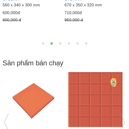
Loại 1
1
400 x 270 x 330 mm
Bồn Tiểu nam giá rẻ Minh Long
1
298,000đ
410*290 mm
300,000 đ
225,000đ
300,000 đ
Sản phẩm bán chạy