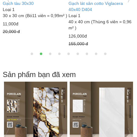
Gạch đỏ lát sân Gốm Mỹ
Gạch lát sân tráng men Mikado
G
Loại 1
GLM4040MX
L
40 x 40 cm (Thùng 6 viên = 0,96
Loại 1
3
m² )
40 x 40 cm (Thùng 6 viên = 0,96
m
m² )
18,000đ
7
23,000đ
22,000 đ
1
25,000 đ
Sản phẩm bạn đã xem