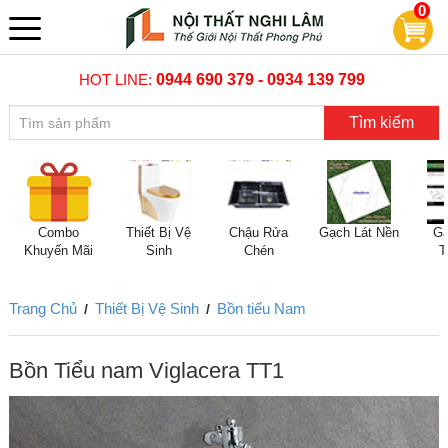
0
HOT LINE:
0944 690 379 - 0934 139 799
Tìm kiếm
Combo
Thiết Bị Vệ
Chậu Rửa
Gạch Lát Nền
Gạ
Khuyến Mãi
Sinh
Chén
T
Trang Chủ
Thiết Bị Vệ Sinh
Bồn tiểu Nam
/
/
Bồn Tiểu nam Viglacera TT1