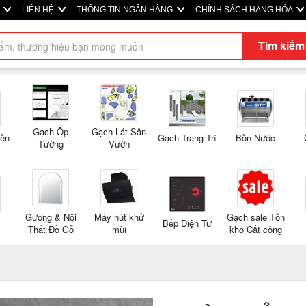
M
LIÊN HỆ
THÔNG TIN NGÂN HÀNG
CHÍNH SÁCH HÀNG HÓA
Tìm kiếm
Gạch Ốp
Gạch Lát Sân
Nền
Gạch Trang Trí
Bồn Nước
Tường
Vườn
Gương & Nội
Máy hút khử
Gạch sale Tồn
Bếp Điện Từ
Thất Đồ Gỗ
mùi
kho Cắt công