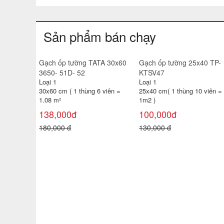
Sản phẩm bán chạy
0x60 6119
g 4 viên =
Gạch đỏ lát sân Đất Việt
Gạch đỏ lát sân cotto
Viglacera 40x40 Hạ Lo
Loại 1
Loại 1
40 x 40 cm (Thùng 6 viên =
40 x 40 cm (Thùng 6 viên
0,96 m² )
0,96 m² )
18,000đ
22,000đ
22,000 đ
26,000 đ