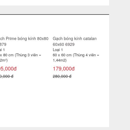
ng Led
Bồn cầu 1 khối Caesar
Combo giá rẻ
CD1364
Loại 1
Loại 1
710x500x640 mm
6 món
7,250,000đ
1,250,000đ
8,000,000 đ
1,600,000 đ