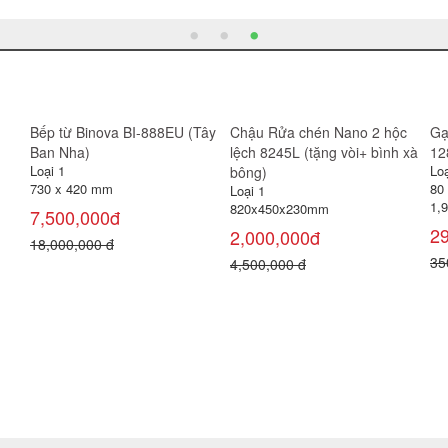
n Hoàng Hà
Bộ tủ nhôm Lavabo treo
Bàn trang điểm gươ
FT512
GH-XC402
Loại 1
Loại 1
Thùng 6 viên =
1,400,000đ
3,400,000đ
2,300,000 đ