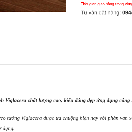
Thời gian giao hàng trong vòn
Tư vấn đặt hàng:
0944
inh
Viglacera chất lượng cao, kiểu dáng đẹp ứng dụng côn
reo tường Viglacera được ưa chuộng hiện nay với phần van 
ử dụng.