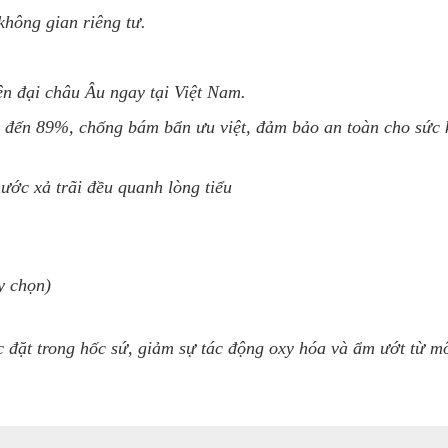
không gian riêng tư.
ện đại châu Âu ngay tại Việt Nam.
đến 89%, chống bám bẩn ưu việt, đảm bảo an toàn cho sức k
nước xả trãi đều quanh lòng tiểu
y chọn)
c đặt trong hốc sứ, giảm sự tác động oxy hóa và ẩm ướt từ m