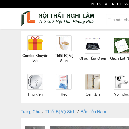
TIN TỨC
NGHI LÂ
Combo Khuyến
Thiết Bị Vệ
Chậu Rửa Chén
Gạch Lát 
Mãi
Sinh
Phụ kiện
Keo
Sen tắm
Vòi nước
Trang Chủ
Thiết Bị Vệ Sinh
Bồn tiểu Nam
/
/