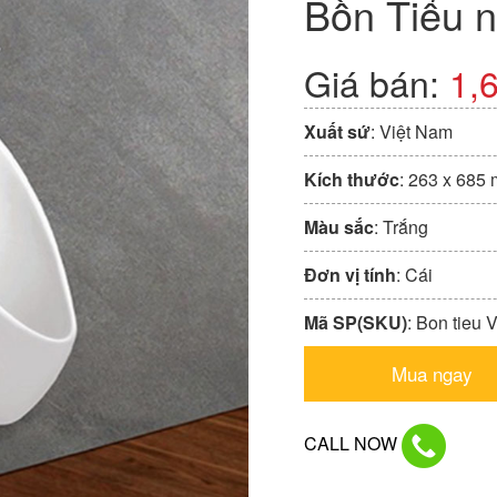
Bồn Tiểu 
Giá bán:
1,
Xuất sứ
: Việt Nam
Kích thước
: 263 x 685
Màu sắc
: Trắng
Đơn vị tính
: Cái
Mã SP(SKU)
: Bon tieu 
Mua ngay
CALL NOW