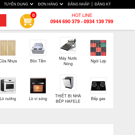
TUYỂN DỤNG
ĐƠN HÀNG
ĐĂNG NHẬP
ĐĂNG KÝ
HOT LINE
0
0944 690 379 - 0934 139 799
Máy Nước
Cửa Nhựa
Bồn Tắm
Ngói Lợp
Nóng
THIẾT BỊ NHÀ
Lò nướng
Lò vi sóng
Bếp gas
BẾP HAFELE