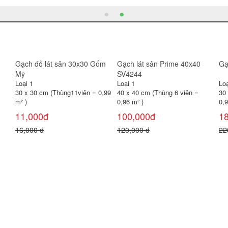
Gạch tàu 30x30
Gạch lát sân cotto Viglacera
ng
40x40 D404
Loại 1
Loại 1
 =
30 x 30 cm (Bó11 viên = 0,99m²
40 x 40 cm (Thùng 6 viên =
)
0,96 m² )
11,000đ
126,000đ
20,000 đ
155,000 đ