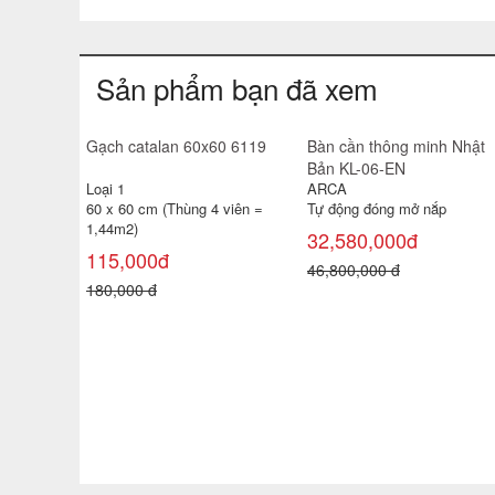
Sản phẩm bạn đã xem
 bóng kính catalan
Gạch lát sâ
0 6929
40x40 SV21
1
Loại 1
60 cm (Thùng 4 viên =
40 x 40 cm (
m2)
0,96 m² )
,000đ
122,000đ
000 đ
200,000 đ
Bồn Tiểu nam Viglacera T1
263 x 685 mm
1,690,000đ
1,900,000 đ