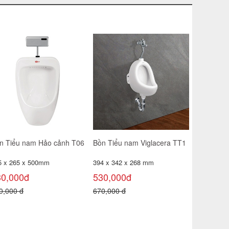
ồn Tiểu Nam Thiên Thanh
T01XVT
ại 1
0 x 270 x 330 mm
Bồn Tiểu nam giá rẻ Minh
98,000đ
Long
410*290 mm
00,000 đ
225,000đ
300,000 đ