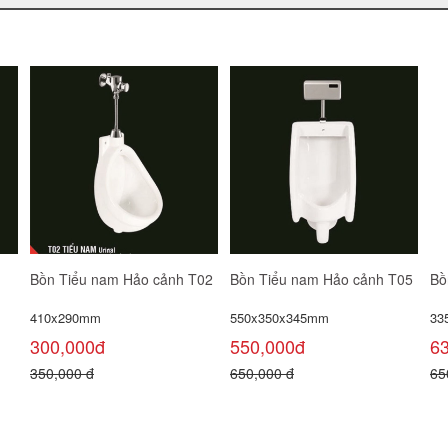
o
Bồn Tiểu Nam Thiên Thanh
Bồn Tiểu Nam Thiên Thanh
B
UT15XVT
UT14XVT
U
560 x 340 x 300 mm
670 x 350 x 320 mm
Lo
40
600,000đ
710,000đ
2
800,000 đ
950,000 đ
3