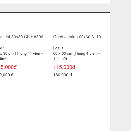
Gạch đỏ lát sân Gốm Mỹ
Gạch lát sân tráng men
Mikado GLM4040MX
Loại 1
Loại 1
40 x 40 cm (Thùng 6 viên =
40 x 40 cm (Thùng 6 viên =
0,96 m² )
0,96 m² )
18,000đ
23,000đ
22,000 đ
25,000 đ