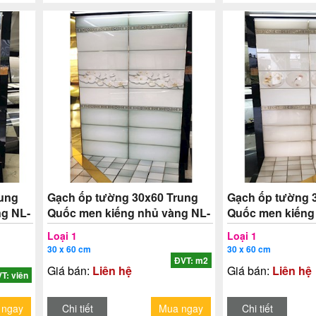
rung
Gạch ốp tường 30x60 Trung
Gạch ốp tường 
ng NL-
Quốc men kiếng nhủ vàng NL-
Quốc men kiếng
TAT2
TAT3
Loại 1
Loại 1
30 x 60 cm
30 x 60 cm
ĐVT: m2
Giá bán:
Liên hệ
Giá bán:
Liên hệ
T: viên
 ngay
Chi tiết
Mua ngay
Chi tiết