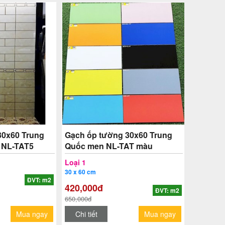
30x60 Trung
Gạch ốp tường 30x60 Trung
 NL-TAT5
Quốc men NL-TAT màu
Loại 1
30 x 60 cm
ĐVT: m2
420,000đ
ĐVT: m2
650,000đ
Mua ngay
Chi tiết
Mua ngay