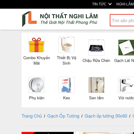
TIN TỨC
NGHI LÂ
Combo Khuyến
Thiết Bị Vệ
Chậu Rửa Chén
Gạch Lát 
Mãi
Sinh
Phụ kiện
Keo
Sen tắm
Vòi nước
Trang Chủ
Gạch Ốp Tường
Gạch ốp tường 30x60
/
/
/