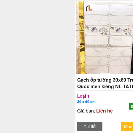
Gạch ốp tường 30x60 T
Quốc men kiếng NL-TAT
Loại 1
30 x 60 cm
Đ
Giá bán:
Liên hệ
Chi tiết
Mua