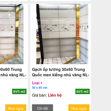
30x60 Trung
Gạch ốp tường 30x60 Trung
 nhủ vàng NL-
Quốc men kiếng nhủ vàng NL-
TAT4
Loại 1
30 x 60 cm
ĐVT: m2
ĐVT: m2
Giá bán:
Liên hệ
Mua ngay
Chi tiết
Mua ngay