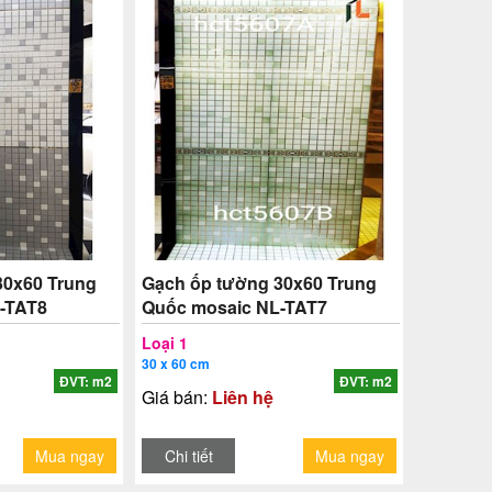
30x60 Trung
Gạch ốp tường 30x60 Trung
-TAT8
Quốc mosaic NL-TAT7
Loại 1
30 x 60 cm
ĐVT: m2
ĐVT: m2
Giá bán:
Liên hệ
Mua ngay
Chi tiết
Mua ngay