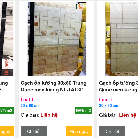
rung
Gạch ốp tường 30x60 Trung
Gạch ốp tường 
6
Quốc men kiếng NL-TAT3D
Quốc men kiếng
Loại 1
Loại 1
30 x 60 cm
30 x 60 cm
VT: m2
ĐVT: m2
Giá bán:
Liên hệ
Giá bán:
Liên hệ
 ngay
Chi tiết
Mua ngay
Chi tiết