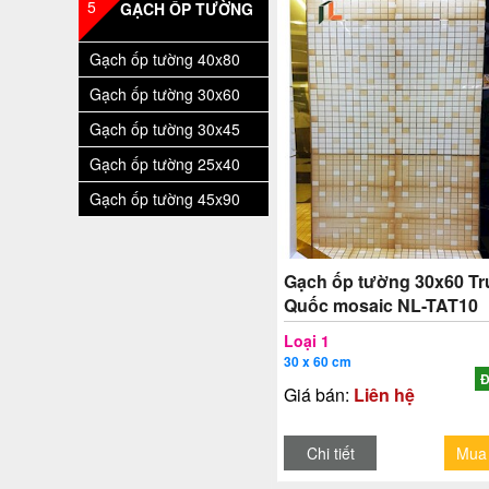
5
GẠCH ỐP TƯỜNG
Gạch ốp tường 40x80
Gạch ốp tường 30x60
Gạch ốp tường 30x45
Gạch ốp tường 25x40
Gạch ốp tường 45x90
Gạch ốp tường 30x60 T
Quốc mosaic NL-TAT10
Loại 1
30 x 60 cm
Đ
Giá bán:
Liên hệ
Chi tiết
Mua