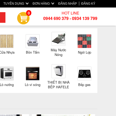
TUYỂN DỤNG
ĐƠN HÀNG
ĐĂNG NHẬP
ĐĂNG KÝ
HOT LINE
0
0944 690 379 - 0934 139 799
Máy Nước
Cửa Nhựa
Bồn Tắm
Ngói Lợp
Nóng
THIẾT BỊ NHÀ
Lò nướng
Lò vi sóng
Bếp gas
BẾP HAFELE