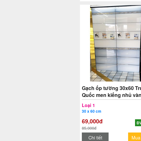
Gạch ốp tường 30x60 T
Quốc men kiếng nhủ và
TAT1
Loại 1
30 x 60 cm
69,000đ
ĐV
85,000đ
Chi tiết
Mua