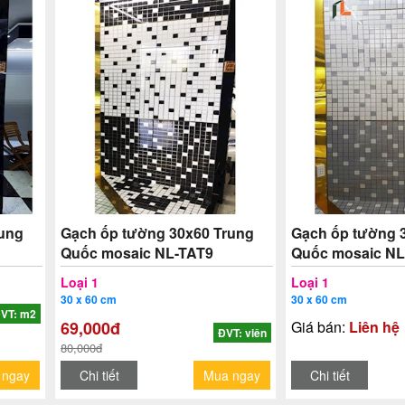
rung
Gạch ốp tường 30x60 Trung
Gạch ốp tường 
Quốc mosaic NL-TAT9
Quốc mosaic NL
Loại 1
Loại 1
30 x 60 cm
30 x 60 cm
VT: m2
69,000đ
Giá bán:
Liên hệ
ĐVT: viên
80,000đ
 ngay
Chi tiết
Mua ngay
Chi tiết