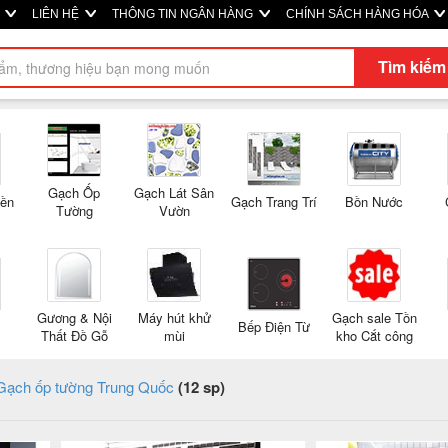
M
LIÊN HỆ
THÔNG TIN NGÂN HÀNG
CHÍNH SÁCH HÀNG HÓA
Tìm kiếm
Gạch Ốp
Gạch Lát Sân
Nền
Gạch Trang Trí
Bồn Nước
Tường
Vườn
Gương & Nội
Máy hút khử
Gạch sale Tồn
Bếp Điện Từ
Thất Đồ Gỗ
mùi
kho Cắt công
Gạch ốp tường Trung Quốc
(12 sp)