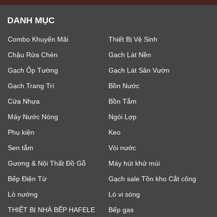
DANH MỤC
Combo Khuyến Mãi
Thiết Bị Vệ Sinh
Chậu Rửa Chén
Gạch Lát Nền
Gạch Ốp Tường
Gạch Lát Sân Vườn
Gạch Trang Trí
Bồn Nước
Cửa Nhựa
Bồn Tắm
Máy Nước Nóng
Ngói Lợp
Phụ kiện
Keo
Sen tắm
Vòi nước
Gương & Nội Thất Đồ Gỗ
Máy hút khử mùi
Bếp Điện Từ
Gạch sale Tồn kho Cắt công
Lò nướng
Lò vi sóng
THIẾT BỊ NHÀ BẾP HAFELE
Bếp gas