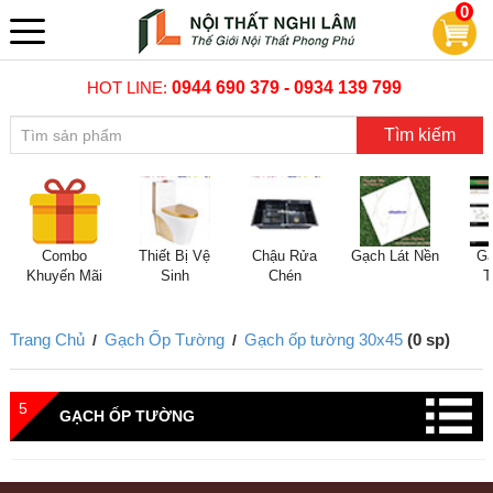
0
HOT LINE:
0944 690 379 - 0934 139 799
Tìm kiếm
Combo
Thiết Bị Vệ
Chậu Rửa
Gạch Lát Nền
Gạ
Khuyến Mãi
Sinh
Chén
T
Trang Chủ
Gạch Ốp Tường
Gạch ốp tường 30x45
(0 sp)
/
/
5
GẠCH ỐP TƯỜNG