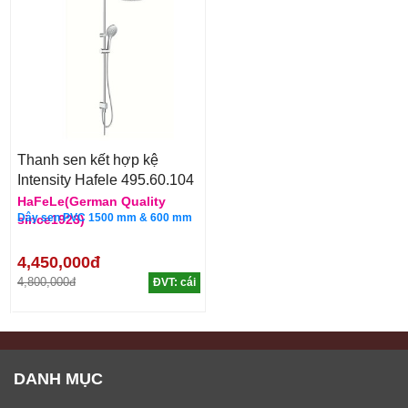
Thanh sen kết hợp kệ
Intensity Hafele 495.60.104
HaFeLe(German Quality
Dây sen PVC 1500 mm & 600 mm
since1923)
4,450,000đ
4,800,000đ
ĐVT: cái
DANH MỤC