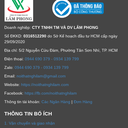
Doanh nghiệp:
CTY TNHH TM VÀ DV LÂM PHONG
Số ĐKKD:
0316512290
do Sở Kế hoạch đầu tư HCM cấp ngày
29/09/2020
Địa chỉ: 5/2 Nguyễn Cửu Đàm, Phường Tân Sơn Nhì, TP. HCM
Ðiện thoại:
0944 690 379 - 0934 139 799
Zalo:
0944 690 379 - 0934 139 799
Email:
noithatnghilam@gmail.com
Website:
https://noithatnghilam.com
Facebook:
https://fb.com/noithatnghilam
Thông tin tài khoản:
Các Ngân Hàng
|
Đơn Hàng
THÔNG TIN BỔ ÍCH
1. Vận chuyển và giao nhận