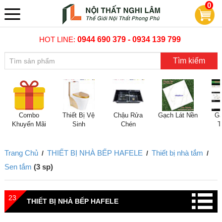
0
HOT LINE:
0944 690 379 - 0934 139 799
Tìm kiếm
Combo
Thiết Bị Vệ
Chậu Rửa
Gạch Lát Nền
Gạ
Khuyến Mãi
Sinh
Chén
T
Trang Chủ
THIẾT BỊ NHÀ BẾP HAFELE
Thiết bị nhà tắm
/
/
/
Sen tắm
(3 sp)
23
THIẾT BỊ NHÀ BẾP HAFELE