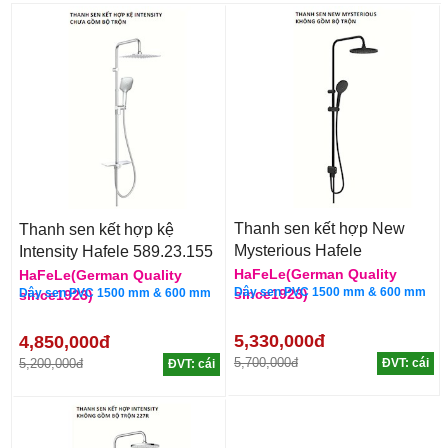
Thanh sen kết hợp New
Thanh sen kết hợp kệ
Mysterious Hafele
Intensity Hafele 589.23.155
495.60.105
HaFeLe(German Quality
HaFeLe(German Quality
Dây sen PVC 1500 mm & 600 mm
Dây sen PVC 1500 mm & 600 mm
since1923)
since1923)
5,330,000đ
4,850,000đ
5,700,000đ
5,200,000đ
ĐVT: cái
ĐVT: cái