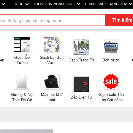
M
LIÊN HỆ
THÔNG TIN NGÂN HÀNG
CHÍNH SÁCH HÀNG HÓA
Tìm kiếm
Gạch Ốp
Gạch Lát Sân
Nền
Gạch Trang Trí
Bồn Nước
Tường
Vườn
Gương & Nội
Máy hút khử
Gạch sale Tồn
Bếp Điện Từ
Thất Đồ Gỗ
mùi
kho Cắt công