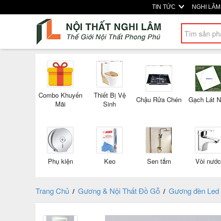
TIN TỨC
NGHI LÂ
Combo Khuyến
Thiết Bị Vệ
Chậu Rửa Chén
Gạch Lát 
Mãi
Sinh
Phụ kiện
Keo
Sen tắm
Vòi nước
Trang Chủ
Gương & Nội Thất Đồ Gỗ
Gương đèn Led
/
/