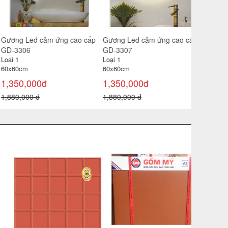
ơng Led cảm ứng cao cấp
Gương Led cảm ứng cao cấp
Gương Le
-3306
GD-3307
GD-3308
i 1
Loại 1
Loại 1
x60cm
60x60cm
60x60cm
350,000đ
1,350,000đ
1,350,0
880,000 đ
1,880,000 đ
1,880,000
Gạch ốp V
Loại 1
30x45 cm (
m2)
78,000đ