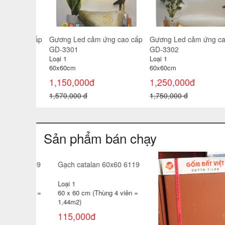
g cao cấp
Gương Led cảm ứng cao cấp
Gương Led cảm ứng cao 
GD-3301
GD-3302
Loại 1
Loại 1
60x60cm
60x60cm
1,150,000đ
1,250,000đ
1,570,000 đ
1,750,000 đ
Sản phẩm bán chạy
0 6119
 viên =