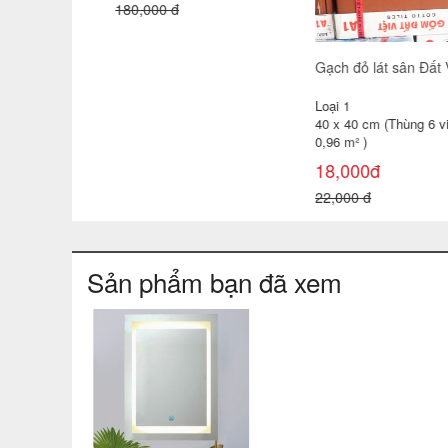
Gạch đỏ lát sân Đất Việt
Gạch đỏ lát sân cotto
Viglacera 40x40 Hạ Long
Loại 1
Loại 1
40 x 40 cm (Thùng 6 viên =
40 x 40 cm (Thùng 6 viên =
0,96 m² )
0,96 m² )
18,000đ
22,000đ
22,000 đ
26,000 đ
Sản phẩm bạn đã xem