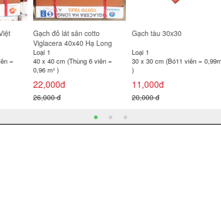
Gạch tàu 30x30
Gạch lát sân cotto Viglacera
Gạ
40x40 D404
Loại 1
Loại 1
Loạ
30 x 30 cm (Bó11 viên = 0,99m²
40 x 40 cm (Thùng 6 viên =
40
)
0,96 m² )
0,9
11,000đ
126,000đ
1
20,000 đ
155,000 đ
22