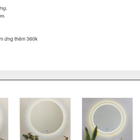
ng.
ấm.
ảm ứng thêm 360k