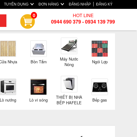
TUYỂN DỤNG
ĐƠN HÀNG
ĐĂNG NHẬP
ĐĂNG KÝ
HOT LINE
0
0944 690 379 - 0934 139 799
Máy Nước
Cửa Nhựa
Bồn Tắm
Ngói Lợp
Nóng
THIẾT BỊ NHÀ
Lò nướng
Lò vi sóng
Bếp gas
BẾP HAFELE