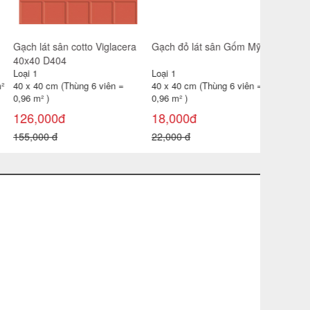
125,000 đ
ch đỏ lát sân Gốm Mỹ
Gạch lát sân tráng men
Mikado GLM4040MX
i 1
Loại 1
 x 40 cm (Thùng 6 viên =
40 x 40 cm (Thùng 6 viên =
6 m² )
0,96 m² )
8,000đ
23,000đ
,000 đ
25,000 đ