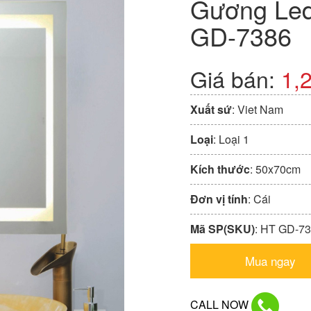
Gương Led
GD-7386
Giá bán:
1,
Xuất sứ
: Viet Nam
Loại
: Loại 1
Kích thước
: 50x70cm
Đơn vị tính
: Cái
Mã SP(SKU)
: HT GD-7
Mua ngay
CALL NOW