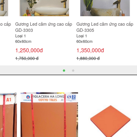
cấp
Gương Led cảm ứng cao cấp
Gương Led cảm ứng cao cấp
Gư
GD-3303
GD-3305
GD
Loại 1
Loại 1
Loạ
60x60cm
60x60cm
60
1,250,000đ
1,350,000đ
1,
1,750,000 đ
1,880,000 đ
1,