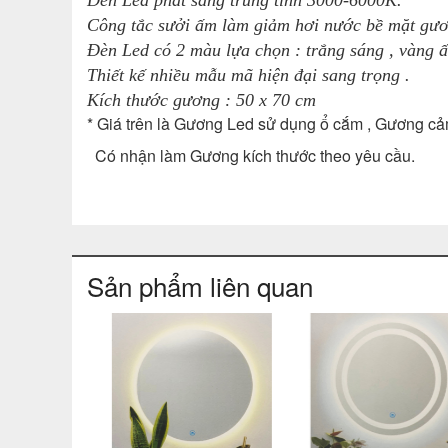
Đèn Led phát sáng trung tính 3000-6000K.
Công tắc sưởi ấm làm giảm hơi nước bề mặt gươ
Đèn Led có 2 màu lựa chọn : trắng sáng , vàng 
Thiết kế nhiều mẫu mã hiện đại sang trọng .
Kích thước gương : 50 x 70 cm
* Giá trên là Gương Led sử dụng ổ cắm , Gương c
Có nhận làm Gương kích thước theo yêu cầu.
Sản phẩm liên quan