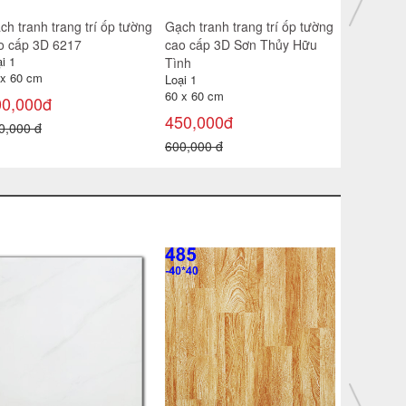
ch tranh trang trí ốp tường
Gạch tranh trang trí ốp tường
Gạch tranh
o cấp 3D Thu Hoạch
cao cấp 3D Sông Quê
cao cấp 3
i 1
Loại 1
Loại 1
 x 60 cm
60 x 60 cm
60 x 60 cm
50,000đ
450,000đ
450,000
0,000 đ
600,000 đ
600,000 đ