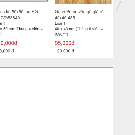
ch lát 30x30 CP-HA309
Gạch catalan 60x60 6119
Gạch đỏ lá
i 1
Loại 1
Loại 1
 x 30 cm (Thùng 11 viên =
60 x 60 cm (Thùng 4 viên =
40 x 40 cm
99m²)
1,44m2)
0,96 m² )
85,000đ
115,000đ
18,000đ
0,000 đ
180,000 đ
22,000 đ