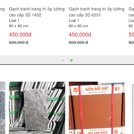
ờng
Gạch tranh trang trí ốp tường
Gạch tranh trang trí ốp tường
Gạ
cao cấp 3D Bình Ngọc
cao cấp 3D Đường Hoa
ca
Loại 1
Loại 1
Loạ
60 x 60 cm
60 x 60 cm
60
450,000đ
450,000đ
4
800,000 đ
600,000 đ
60