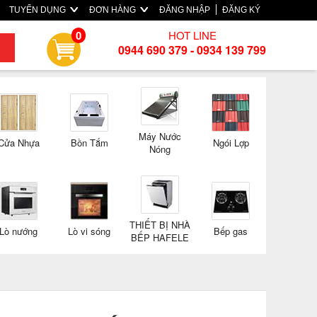
TUYỂN DỤNG
ĐƠN HÀNG
ĐĂNG NHẬP
ĐĂNG KÝ
HOT LINE
0
0944 690 379 - 0934 139 799
Máy Nước
Cửa Nhựa
Bồn Tắm
Ngói Lợp
Nóng
THIẾT BỊ NHÀ
Lò nướng
Lò vi sóng
Bếp gas
BẾP HAFELE