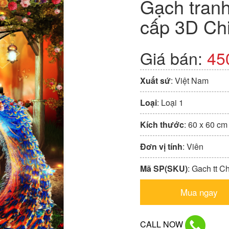
Gạch tranh
cấp 3D Ch
Giá bán:
45
Xuất sứ
: Việt Nam
Loại
: Loại 1
Kích thước
: 60 x 60 cm
Đơn vị tính
: Viên
Mã SP(SKU)
: Gach tt 
Mua ngay
CALL NOW