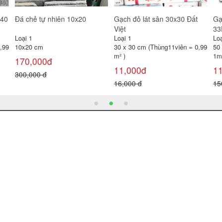
Gạch đỏ lát sân 30x30 Gốm
Gạch lát sân Prime 40x40
Gạ
Mỹ
SV4244
Loại 1
Loại 1
Loạ
30 x 30 cm (Thùng11viên = 0,99
40 x 40 cm (Thùng 6 viên =
30
m² )
0,96 m² )
0,
11,000đ
100,000đ
1
16,000 đ
120,000 đ
22