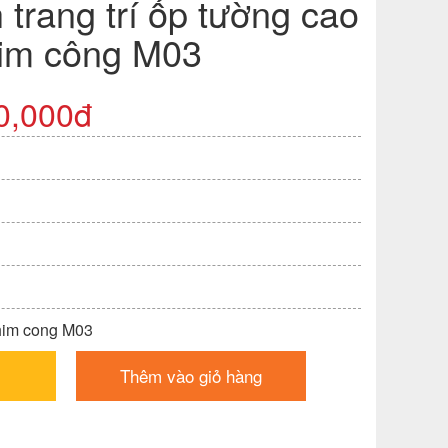
 trang trí ốp tường cao
im công M03
0,000đ
Chim cong M03
Thêm vào giỏ hàng