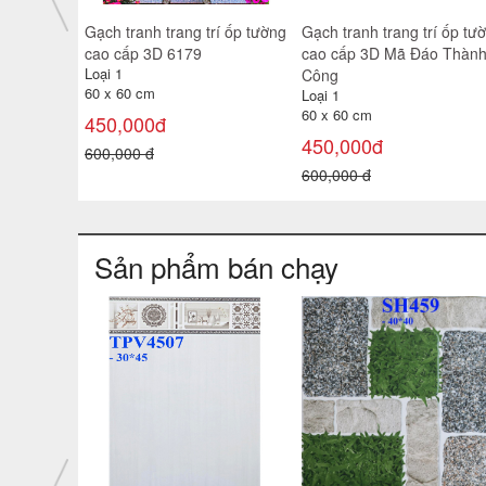
í ốp tường
Gạch tranh trang trí ốp tường
Gạch tranh trang trí ốp tư
hủy Hữu
cao cấp 3D 6985
cao cấp 3D T222
Loại 1
Loại 1
60 x 60 cm
60 x 60 cm
450,000đ
450,000đ
600,000 đ
600,000 đ
Sản phẩm bán chạy