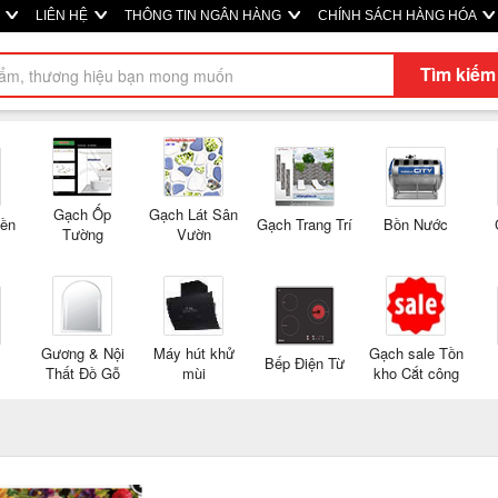
M
LIÊN HỆ
THÔNG TIN NGÂN HÀNG
CHÍNH SÁCH HÀNG HÓA
Tìm kiếm
Gạch Ốp
Gạch Lát Sân
Nền
Gạch Trang Trí
Bồn Nước
Tường
Vườn
Gương & Nội
Máy hút khử
Gạch sale Tồn
Bếp Điện Từ
Thất Đồ Gỗ
mùi
kho Cắt công