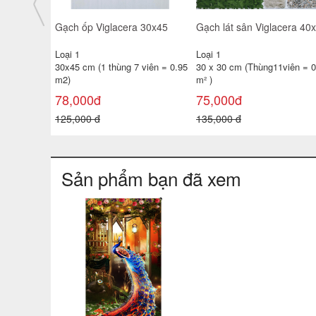
giá rẻ
Gạch ốp tường TATA 30x60
Gạch ốp tường 25x40 TP-
3650- 51D- 52
KTSV47
Loại 1
Loại 1
 viên =
30x60 cm ( 1 thùng 6 viên =
25x40 cm( 1 thùng 10 viên =
1.08 m²
1m2 )
138,000đ
100,000đ
180,000 đ
130,000 đ
Sản phẩm bạn đã xem