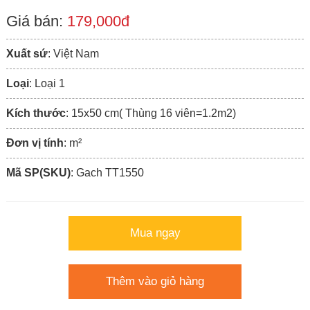
Giá bán:
179,000đ
Xuất sứ
: Việt Nam
Loại
: Loại 1
Kích thước
: 15x50 cm( Thùng 16 viên=1.2m2)
Đơn vị tính
: m²
Mã SP(SKU)
: Gach TT1550
Mua ngay
Thêm vào giỏ hàng