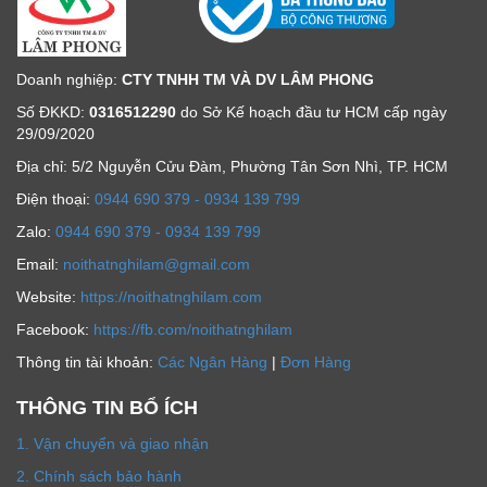
Doanh nghiệp:
CTY TNHH TM VÀ DV LÂM PHONG
Số ĐKKD:
0316512290
do Sở Kế hoạch đầu tư HCM cấp ngày
29/09/2020
Địa chỉ: 5/2 Nguyễn Cửu Đàm, Phường Tân Sơn Nhì, TP. HCM
Ðiện thoại:
0944 690 379 - 0934 139 799
Zalo:
0944 690 379 - 0934 139 799
Email:
noithatnghilam@gmail.com
Website:
https://noithatnghilam.com
Facebook:
https://fb.com/noithatnghilam
Thông tin tài khoản:
Các Ngân Hàng
|
Đơn Hàng
THÔNG TIN BỔ ÍCH
1. Vận chuyển và giao nhận
2. Chính sách bảo hành