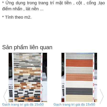
* Ứng dụng trong trang trí mặt tiền , cột , cổng ,tạo
điểm nhấn , lát nền ...
* Tính theo m2.
Sản phẩm liên quan
Gạch ốp trang trí 15x50 ADC-
Gạch ốp trang trí 15x50 ADC-
G