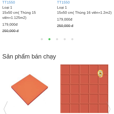
5523
5522
3
Loại 1
Loại 1
L
2)
15 x 50 cm (Thùng 15 viên )
15 x 50 cm (Thùng 15viên )
1
275,000đ
275,000đ
2
300,000 đ
300,000 đ
3
Sản phẩm bán chạy