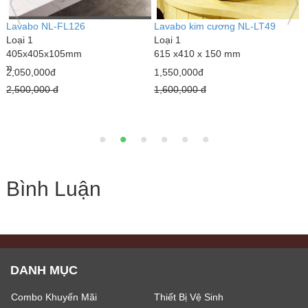
Chậu Rửa chén inox SUS304
Gạch lát sân Prime 40x40
G
8245 lệch (tặng vòi+ bình xà
SV4242
L
bông)
Loại 1
5
820x450x220mm
40 x 40 cm (Thùng 6 viên = 0,96
1
m² )
1,300,000đ
1
100,000đ
3,500,000 đ
120,000 đ
Bình Luận
DANH MỤC
Combo Khuyến Mãi
Thiết Bị Vệ Sinh