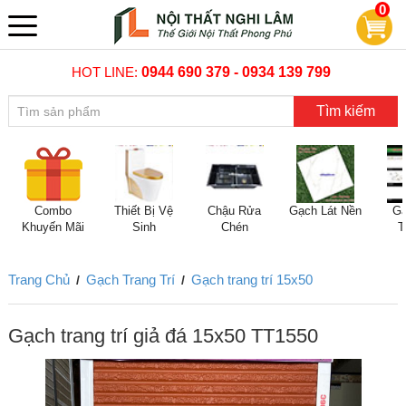
0
HOT LINE:
0944 690 379 - 0934 139 799
Tìm kiếm
Combo
Thiết Bị Vệ
Chậu Rửa
Gạch Lát Nền
Gạ
Khuyến Mãi
Sinh
Chén
T
Trang Chủ
Gạch Trang Trí
Gạch trang trí 15x50
/
/
Gạch trang trí giả đá 15x50 TT1550