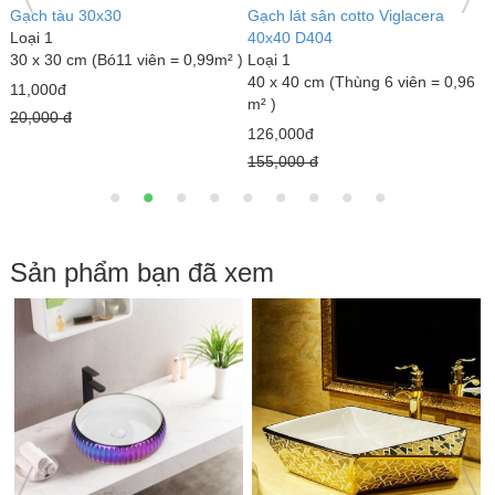
Gạch đỏ lát sân Gốm Mỹ
Gạch lát sân tráng men Mikado
G
Loại 1
GLM4040MX
L
40 x 40 cm (Thùng 6 viên = 0,96
Loại 1
3
m² )
40 x 40 cm (Thùng 6 viên = 0,96
m
m² )
18,000đ
7
23,000đ
22,000 đ
1
25,000 đ
Sản phẩm bạn đã xem