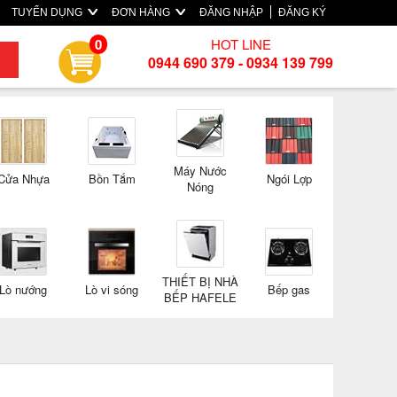
TUYỂN DỤNG
ĐƠN HÀNG
ĐĂNG NHẬP
ĐĂNG KÝ
HOT LINE
0
0944 690 379 - 0934 139 799
Máy Nước
Cửa Nhựa
Bồn Tắm
Ngói Lợp
Nóng
THIẾT BỊ NHÀ
Lò nướng
Lò vi sóng
Bếp gas
BẾP HAFELE