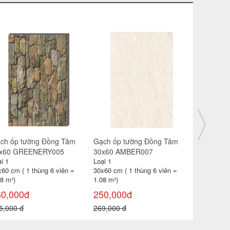
ch ốp tường Đồng Tâm
Gạch ốp tường Đồng Tâm
Gạch ốp 
x60 GREENERY004
30x60 GREENERY001
30x60 TA
i 1
Loại 1
Loại 1
x60 cm ( 1 thùng 6 viên =
30x60 cm ( 1 thùng 6 viên =
30x60 cm (
8 m²)
1.08 m²)
1.08 m²)
60,000đ
260,000đ
260,000
5,000 đ
275,000 đ
275,000 đ