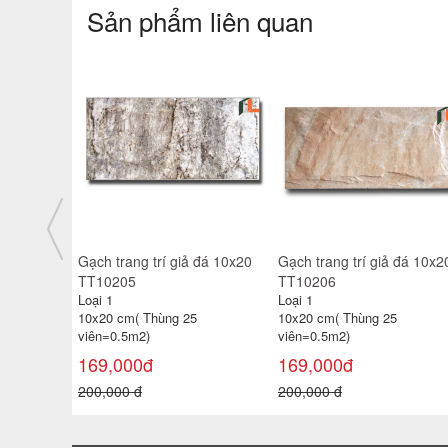
Sản phẩm liên quan
ánh kim
Gạch trang trí giả đá 10x20
Gạch trang trí giả đá 10x2
TT1020
TT1020
Loại 1
Loại 1
10x20 cm( Thùng 25
10x20 cm( Thùng 25
viên=0.5m2)
viên=0.5m2)
169,000đ
169,000đ
200,000 đ
200,000 đ