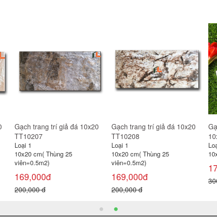
0
Gạch trang trí giả đá 10x20
Gạch trang trí giả đá 10x20
Gạ
TT10201
TT10202
TT
Loại 1
Loại 1
Loạ
10x20 cm( Thùng 25
10x20 cm( Thùng 25
10
viên=0.5m2)
viên=0.5m2)
vi
169,000đ
169,000đ
1
200,000 đ
200,000 đ
20