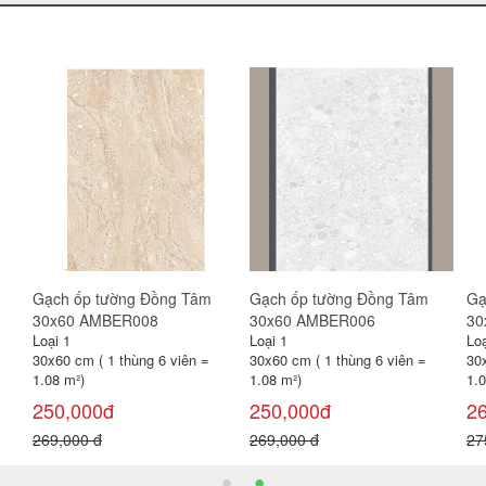
x60
Gạch ốp tường Đồng Tâm
Gạch ốp tường Prime 30x60
Gạ
30x60 GREENERY003
9015 men mờ
30
Loại 1
Loại 1
Loạ
30x60 cm ( 1 thùng 6 viên =
30x60 cm ( 1 thùng 8 viên =
30
1.08 m²)
1.44 m²
1.0
260,000đ
170,000đ
2
275,000 đ
200,000 đ
27