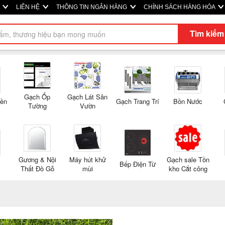
M
LIÊN HỆ
THÔNG TIN NGÂN HÀNG
CHÍNH SÁCH HÀNG HÓA
Tìm kiếm
Gạch Ốp
Gạch Lát Sân
Nền
Gạch Trang Trí
Bồn Nước
Tường
Vườn
Gương & Nội
Máy hút khử
Gạch sale Tồn
Bếp Điện Từ
Thất Đồ Gỗ
mùi
kho Cắt công