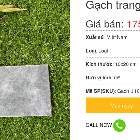
Gạch trang
Giá bán:
17
Xuất sứ
: Việt Nam
Loại
: Loại 1
Kích thước
: 10x20 cm
Đơn vị tính
: m²
Mã SP(SKU)
: Gach tt 1
Mua ngay
CALL NOW