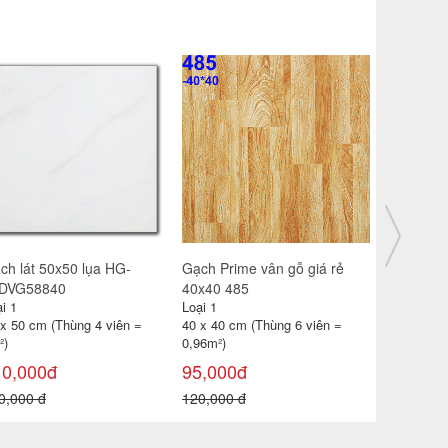
ch lát 30x30 CP-HA309
Gạch catalan 60x60 6119
Gạch đỏ lá
i 1
Loại 1
Loại 1
 x 30 cm (Thùng 11 viên =
60 x 60 cm (Thùng 4 viên =
40 x 40 cm
99m²)
1,44m2)
0,96 m² )
85,000đ
115,000đ
18,000đ
0,000 đ
180,000 đ
22,000 đ