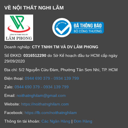
VỀ NỘI THẤT NGHI LÂM
Doanh nghiệp:
CTY TNHH TM VÀ DV LÂM PHONG
Số ĐKKD:
0316512290
do Sở Kế hoạch đầu tư HCM cấp ngày
29/09/2020
Địa chỉ: 5/2 Nguyễn Cửu Đàm, Phường Tân Sơn Nhì, TP. HCM
Ðiện thoại:
0944 690 379 - 0934 139 799
Zalo:
0944 690 379 - 0934 139 799
Email:
noithatnghilam@gmail.com
Website:
https://noithatnghilam.com
Facebook:
https://fb.com/noithatnghilam
Thông tin tài khoản:
Các Ngân Hàng
|
Đơn Hàng