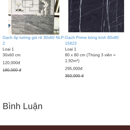
Gạch ốp tường giá rẻ 30x60 NLP-
Gạch Prime bóng kính 80x80
2
15823
Loại 1
Loại 1
30x60 cm
80 x 80 cm (Thùng 3 viên =
1,92m²)
120,000đ
295,000đ
180,000 đ
350,000 đ
Bình Luận