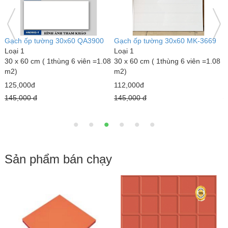
Gạch ốp tường 30x60 MK-3670
Gạch ốp tường 30x60 Hace-
G
Loại 1
RT3605
R
8
30 x 60 cm ( 1thùng 6 viên =1.08
Loại 1
L
m2)
30 x 60 cm ( 1thùng 6 viên =1.08
3
m2)
m
112,000đ
119,000đ
1
145,000 đ
150,000 đ
1
Sản phẩm bán chạy