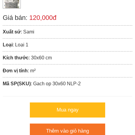
Giá bán:
120,000đ
Xuất sứ
: Sami
Loại
: Loại 1
Kích thước
: 30x60 cm
Đơn vị tính
: m²
Mã SP(SKU)
: Gach op 30x60 NLP-2
Mua ngay
Thêm vào giỏ hàng