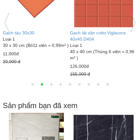
Gạch đỏ lát sân Gốm Mỹ
Gạch lát sân tráng men Mikado
G
Loại 1
GLM4040MX
L
40 x 40 cm (Thùng 6 viên = 0,96
Loại 1
3
m² )
40 x 40 cm (Thùng 6 viên = 0,96
m
m² )
18,000đ
7
23,000đ
22,000 đ
1
25,000 đ
Sản phẩm bạn đã xem