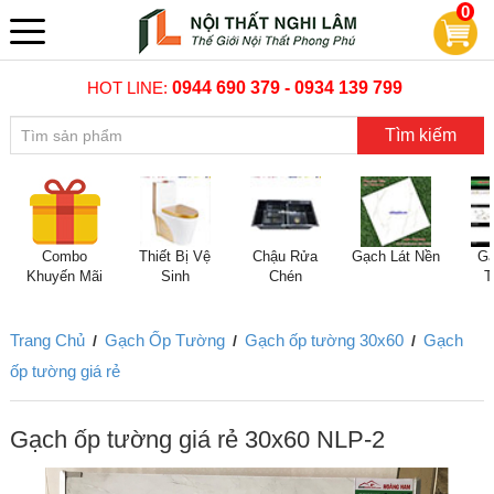
0
HOT LINE:
0944 690 379 - 0934 139 799
Tìm kiếm
Combo
Thiết Bị Vệ
Chậu Rửa
Gạch Lát Nền
Gạ
Khuyến Mãi
Sinh
Chén
T
Trang Chủ
Gạch Ốp Tường
Gạch ốp tường 30x60
Gạch
/
/
/
ốp tường giá rẻ
Gạch ốp tường giá rẻ 30x60 NLP-2