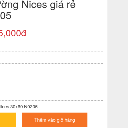
ờng Nices giá rẻ
305
5,000đ
Nices 30x60 N0305
Thêm vào giỏ hàng