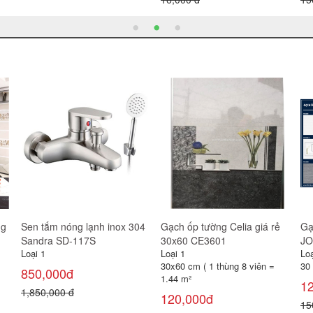
Gạch Prime 15x80 8996
Gạch Prime 15x80 9310
Gạ
TK
Loại 1
Loại 1
Loạ
15 x 80 cm (Thùng 8 viên =
15 x 80 cm (Thùng 8 viên =
60
0,96m²)
0,96m²)
1.4
359,000đ
237,000đ
3