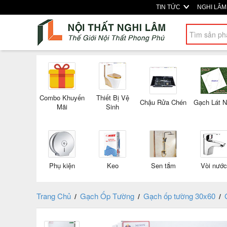
TIN TỨC
NGHI LÂ
Combo Khuyến
Thiết Bị Vệ
Chậu Rửa Chén
Gạch Lát 
Mãi
Sinh
Phụ kiện
Keo
Sen tắm
Vòi nước
Trang Chủ
Gạch Ốp Tường
Gạch ốp tường 30x60
/
/
/