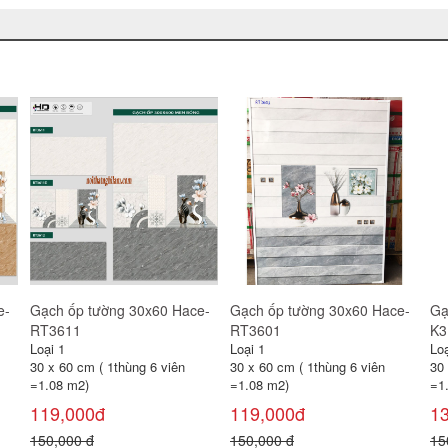
Gạch ốp tường 30x60
Gạch ốp tường 30x60 MK-
Gạ
QA3900
3669
36
Loại 1
Loại 1
Loạ
30 x 60 cm ( 1thùng 6 viên
30 x 60 cm ( 1thùng 6 viên
30 
=1.08 m2)
=1.08 m2)
=1
125,000đ
112,000đ
1
145,000 đ
145,000 đ
14