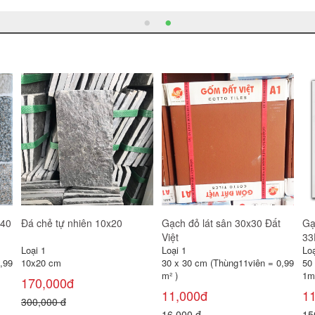
Gạch đỏ lát sân 30x30 Gốm
Gạch lát sân Prime 40x40
Gạ
Mỹ
SV4244
Loại 1
Loại 1
Loạ
30 x 30 cm (Thùng11viên = 0,99
40 x 40 cm (Thùng 6 viên =
30
m² )
0,96 m² )
0,
11,000đ
100,000đ
1
16,000 đ
120,000 đ
22