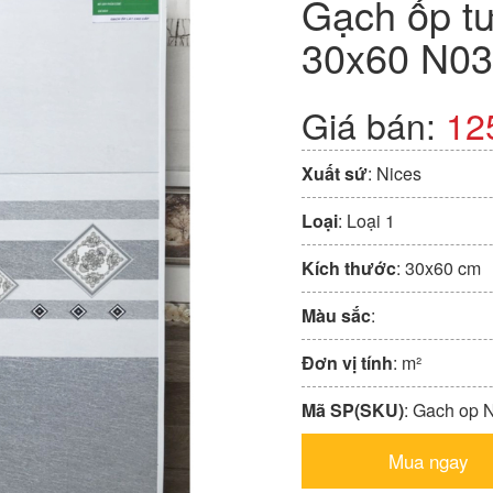
Gạch ốp tư
30x60 N0
Giá bán:
12
Xuất sứ
: Nices
Loại
: Loại 1
Kích thước
: 30x60 cm
Màu sắc
:
Đơn vị tính
: m²
Mã SP(SKU)
: Gach op 
Mua ngay