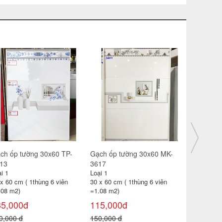
ch ốp tường 30x60 MK-
Gạch ốp tường 30x60 Hace-
Gạch ốp t
70
RT3605
RT3607
i 1
Loại 1
Loại 1
x 60 cm ( 1thùng 6 viên
30 x 60 cm ( 1thùng 6 viên
30 x 60 cm 
.08 m2)
=1.08 m2)
=1.08 m2)
12,000đ
119,000đ
119,000
5,000 đ
150,000 đ
150,000 đ