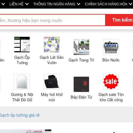
M
LIÊN HỆ
THÔNG TIN NGÂN HÀNG
CHÍNH SÁCH HÀNG HÓA
Tìm kiếm
Gạch Ốp
Gạch Lát Sân
Nền
Gạch Trang Trí
Bồn Nước
Tường
Vườn
Gương & Nội
Máy hút khử
Gạch sale Tồn
Bếp Điện Từ
Thất Đồ Gỗ
mùi
kho Cắt công
Gạch ốp tường giá rẻ