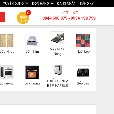
TUYỂN DỤNG
ĐƠN HÀNG
ĐĂNG NHẬP
ĐĂNG KÝ
HOT LINE
0
0944 690 379 - 0934 139 799
Máy Nước
Cửa Nhựa
Bồn Tắm
Ngói Lợp
Nóng
THIẾT BỊ NHÀ
Lò nướng
Lò vi sóng
Bếp gas
BẾP HAFELE