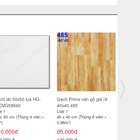
ch lát 30x30 CP-HA309
Gạch catalan 60x60 6119
Gạch đỏ lá
i 1
Loại 1
Loại 1
 x 30 cm (Thùng 11 viên =
60 x 60 cm (Thùng 4 viên =
40 x 40 cm
99m²)
1,44m2)
0,96 m² )
85,000đ
115,000đ
18,000đ
0,000 đ
180,000 đ
22,000 đ