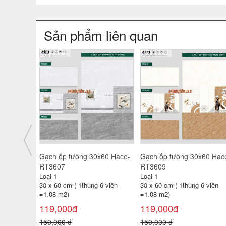
Sản phẩm liên quan
x60 MK-
Gạch ốp tường 30x60 MK-
Gạch ốp tường 30x60 MK-
3671
3672
Loại 1
Loại 1
6 viên
30 x 60 cm ( 1thùng 8 viên
30 x 60 cm ( 1thùng 8 viên
=1.44 m2)
=1.44 m2)
117,000đ
117,000đ
150,000 đ
150,000 đ