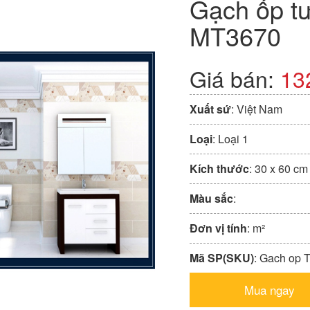
Gạch ốp t
MT3670
Giá bán:
13
Xuất sứ
: Việt Nam
Loại
: Loại 1
Kích thước
: 30 x 60 cm
Màu sắc
:
Đơn vị tính
: m²
Mã SP(SKU)
: Gach op
Mua ngay