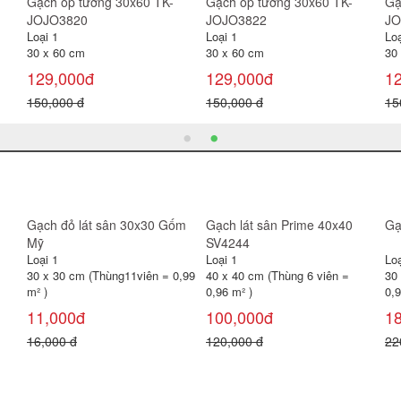
Gạch ốp tường 30x60 TK-
Gạch ốp tường 30x60 TK-
Gạ
JOJO3820
JOJO3822
JO
Loại 1
Loại 1
Loạ
30 x 60 cm
30 x 60 cm
30
129,000đ
129,000đ
1
150,000 đ
150,000 đ
15
Gạch đỏ lát sân 30x30 Gốm
Gạch lát sân Prime 40x40
Gạ
Mỹ
SV4244
Loại 1
Loại 1
Loạ
30 x 30 cm (Thùng11viên = 0,99
40 x 40 cm (Thùng 6 viên =
30
m² )
0,96 m² )
0,
11,000đ
100,000đ
1
16,000 đ
120,000 đ
22