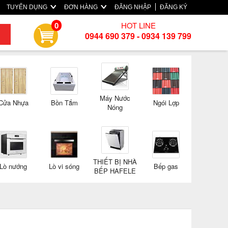
TUYỂN DỤNG
ĐƠN HÀNG
ĐĂNG NHẬP
ĐĂNG KÝ
HOT LINE
0
0944 690 379 - 0934 139 799
Máy Nước
Cửa Nhựa
Bồn Tắm
Ngói Lợp
Nóng
THIẾT BỊ NHÀ
Lò nướng
Lò vi sóng
Bếp gas
BẾP HAFELE