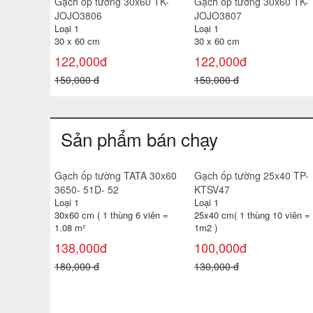
60 TK-
Gạch ốp tường 30x60 TK-
Gạch ốp tường 30x60 TK-
JOJO3806
JOJO3807
Loại 1
Loại 1
30 x 60 cm
30 x 60 cm
122,000đ
122,000đ
150,000 đ
150,000 đ
Sản phẩm bán chạy
giá rẻ
Gạch ốp tường TATA 30x60
Gạch ốp tường 25x40 TP-
3650- 51D- 52
KTSV47
Loại 1
Loại 1
 viên =
30x60 cm ( 1 thùng 6 viên =
25x40 cm( 1 thùng 10 viên =
1.08 m²
1m2 )
138,000đ
100,000đ
180,000 đ
130,000 đ