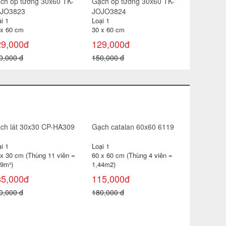
ch ốp tường 30x60 TK-
Gạch ốp tường 30x60 TK-
Gạch ốp t
JO3823
JOJO3824
3601
i 1
Loại 1
Loại 1
 x 60 cm
30 x 60 cm
30 x 60 cm
29,000đ
129,000đ
127,000
0,000 đ
150,000 đ
150,000 đ
ch lát 30x30 CP-HA309
Gạch catalan 60x60 6119
i 1
Loại 1
 x 30 cm (Thùng 11 viên =
60 x 60 cm (Thùng 4 viên =
99m²)
1,44m2)
85,000đ
115,000đ
0,000 đ
180,000 đ
Gạch đỏ lá