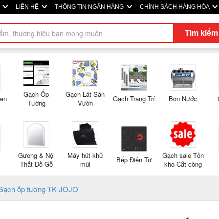
M
LIÊN HỆ
THÔNG TIN NGÂN HÀNG
CHÍNH SÁCH HÀNG HÓA
Tìm kiếm
Gạch Ốp
Gạch Lát Sân
Nền
Gạch Trang Trí
Bồn Nước
Tường
Vườn
Gương & Nội
Máy hút khử
Gạch sale Tồn
Bếp Điện Từ
Thất Đồ Gỗ
mùi
kho Cắt công
Gạch ốp tường TK-JOJO