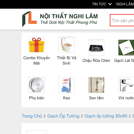
TIN TỨC
NGHI LÂ
Combo Khuyến
Thiết Bị Vệ
Chậu Rửa Chén
Gạch Lát 
Mãi
Sinh
Phụ kiện
Keo
Sen tắm
Vòi nước
Trang Chủ
Gạch Ốp Tường
Gạch ốp tường 30x60
/
/
/