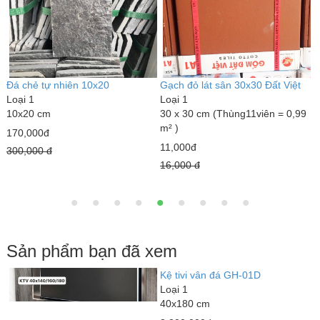
Đá chẻ tự nhiên 10x20
Gạch đỏ lát sân 30x30 Đất Việt
G
Loại 1
Loại 1
3
10x20 cm
30 x 30 cm (Thùng11viên = 0,99
L
m² )
5
170,000đ
11,000đ
1
300,000 đ
16,000 đ
1
Sản phẩm bạn đã xem
Kệ tivi vân đá GH-01D
K
Loại 1
L
40x180 cm
4