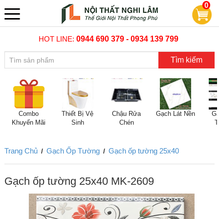
0
HOT LINE:
0944 690 379 - 0934 139 799
Tìm kiếm
Combo
Thiết Bị Vệ
Chậu Rửa
Gạch Lát Nền
Gạ
Khuyến Mãi
Sinh
Chén
T
Trang Chủ
Gạch Ốp Tường
Gạch ốp tường 25x40
/
/
Gạch ốp tường 25x40 MK-2609