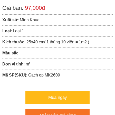
Giá bán:
97,000đ
Xuất sứ
: Minh Khue
Loại
: Loại 1
Kích thước
: 25x40 cm( 1 thùng 10 viên = 1m2 )
Màu sắc
:
Đơn vị tính
: m²
Mã SP(SKU)
: Gach op MK2609
Mua ngay