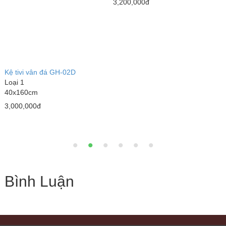
3,200,000đ
2
Kệ tivi vân đá GH-02D
Loại 1
40x160cm
3,000,000đ
Bình Luận