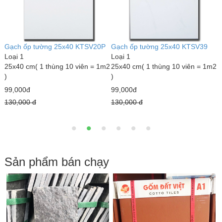
Gạch ốp tường 25x40 KTSV20P
Gạch ốp tường 25x40 KTSV39
G
Loại 1
Loại 1
L
m2
25x40 cm( 1 thùng 10 viên = 1m2
25x40 cm( 1 thùng 10 viên = 1m2
2
)
)
)
99,000đ
99,000đ
9
130,000 đ
130,000 đ
1
Sản phẩm bán chạy