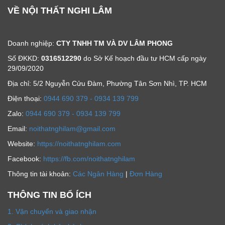
VỀ NỘI THẤT NGHI LÂM
Doanh nghiệp:
CTY TNHH TM VÀ DV LÂM PHONG
Số ĐKKD:
0316512290
do Sở Kế hoạch đầu tư HCM cấp ngày
29/09/2020
Địa chỉ: 5/2 Nguyễn Cửu Đàm, Phường Tân Sơn Nhì, TP. HCM
Ðiện thoại:
0944 690 379 - 0934 139 799
Zalo:
0944 690 379 - 0934 139 799
Email:
noithatnghilam@gmail.com
Website:
https://noithatnghilam.com
Facebook:
https://fb.com/noithatnghilam
Thông tin tài khoản:
Các Ngân Hàng
|
Đơn Hàng
THÔNG TIN BỔ ÍCH
1. Vận chuyển và giao nhận