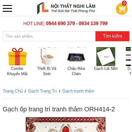
0
HOT LINE:
0944 690 379 - 0934 139 799
Tìm kiếm
Combo
Thiết Bị Vệ
Chậu Rửa
Gạch Lát Nền
Gạ
Khuyến Mãi
Sinh
Chén
T
Trang Chủ
Gạch Trang Trí
Gạch tranh thảm
/
/
Gạch ốp trang trí tranh thảm ORH414-2