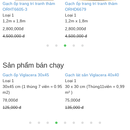
Gạch ốp trang trí tranh thảm
Gạch ốp trang trí tranh thảm
G
ORHT6605-3
ORHD6679
Loại 1
Loại 1
L
1,2m x 1,8m
1,2m x 1,8m
1
2,800,000đ
2,800,000đ
2
4,500,000 đ
4,500,000 đ
4
Sản phẩm bán chạy
Gạch ốp Viglacera 30x45
Gạch lát sân Viglacera 40x40
Đ
Loại 1
Loại 1
L
30x45 cm (1 thùng 7 viên = 0.95
30 x 30 cm (Thùng11viên = 0,99
1
m2)
m² )
1
78,000đ
75,000đ
3
125,000 đ
135,000 đ