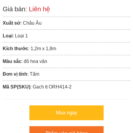
Giá bán:
Liên hệ
Xuất sứ
: Châu Âu
Loại
: Loại 1
Kích thước
: 1,2m x 1,8m
Màu sắc
: đỏ hoa văn
Đơn vị tính
: Tấm
Mã SP(SKU)
: Gach tt ORH414-2
Mua ngay