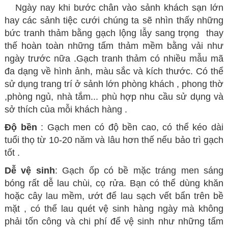
Ngày nay khi bước chân vào sảnh
khách sạn lớn
hay các sảnh tiệc cưới chúng ta sẽ nhìn thấy những
bức
tranh thảm bằng gạch lộng lẫy sang trọng thay
thế hoàn toàn những tấm
thảm mềm
bằng vải như
ngày trước nữa .Gạch tranh thảm có nhiều mẫu mã
đa dạng về hình ảnh, màu sắc và kích thước. Có thể
sử dụng trang trí ở sảnh lớn phòng khách , phong thờ
,phòng ngủ, nhà tắm... phù hợp nhu cầu sử dụng và
sở thích của mỗi khách hàng .
Độ bền
: Gạch men có độ bền cao, có thể kéo dài
tuổi thọ từ 10-20 năm và lâu hơn thế nếu bảo trì gạch
tốt .
Dễ vệ sinh
: Gạch ốp có bề mặc tráng men sáng
bóng rất dễ lau chùi, cọ rửa. Bạn có thể dùng khăn
hoặc cây lau mềm, ướt để lau sạch vết bẩn trên bề
mặt , có thể lau quét vệ sinh hàng ngày mà không
phải tốn công và chi phí để vệ sinh như những tấm