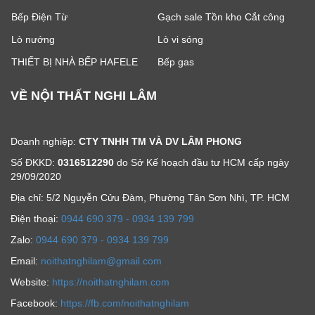
Bếp Điện Từ
Gạch sale Tồn kho Cắt công
Lò nướng
Lò vi sóng
THIẾT BỊ NHÀ BẾP HAFELE
Bếp gas
VỀ NỘI THẤT NGHI LÂM
Doanh nghiệp:
CTY TNHH TM VÀ DV LÂM PHONG
Số ĐKKD:
0316512290
do Sở Kế hoạch đầu tư HCM cấp ngày
29/09/2020
Địa chỉ: 5/2 Nguyễn Cửu Đàm, Phường Tân Sơn Nhì, TP. HCM
Ðiện thoại:
0944 690 379 - 0934 139 799
Zalo:
0944 690 379 - 0934 139 799
Email:
noithatnghilam@gmail.com
Website:
https://noithatnghilam.com
Facebook:
https://fb.com/noithatnghilam