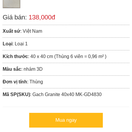
Giá bán:
138,000đ
Xuất sứ
: Việt Nam
Loại
: Loại 1
Kích thước
: 40 x 40 cm (Thùng 6 viên = 0,96 m² )
Màu sắc
: nhám 3D
Đơn vị tính
: Thùng
Mã SP(SKU)
: Gach Granite 40x40 MK-GD4830
Mua ngay