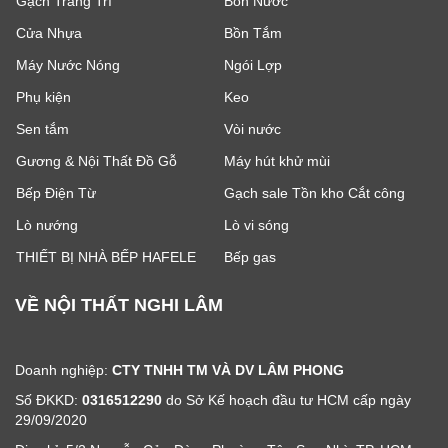
Gạch Trang Trí
Bồn Nước
Cửa Nhựa
Bồn Tắm
Máy Nước Nóng
Ngói Lợp
Phụ kiện
Keo
Sen tắm
Vòi nước
Gương & Nội Thất Đồ Gỗ
Máy hút khử mùi
Bếp Điện Từ
Gạch sale Tồn kho Cắt công
Lò nướng
Lò vi sóng
THIẾT BỊ NHÀ BẾP HAFELE
Bếp gas
VỀ NỘI THẤT NGHI LÂM
Doanh nghiệp:
CTY TNHH TM VÀ DV LÂM PHONG
Số ĐKKD:
0316512290
do Sở Kế hoạch đầu tư HCM cấp ngày
29/09/2020