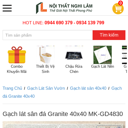
0
HOT LINE:
0944 690 379 - 0934 139 799
Tìm kiếm
Combo
Thiết Bị Vệ
Chậu Rửa
Gạch Lát Nền
Gạ
Khuyến Mãi
Sinh
Chén
T
Trang Chủ
Gạch Lát Sân Vườn
Gạch lát sân 40x40
Gạch
/
/
/
đá Granite 40x40
Gạch lát sân đá Granite 40x40 MK-GD4830