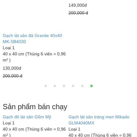
149,000đ
200,000 đ
Gạch lát sân đá Granite 40x40
G
MK-SB4030
H
Loại 1
L
40 x 40 cm (Thùng 6 viên = 0,96
4
m² )
m
130,000đ
2
200,000 đ
3
Sản phẩm bán chạy
Gạch đỏ lát sân Gốm Mỹ
Gạch lát sân tráng men Mikado
G
Loại 1
GLM4040MX
L
40 x 40 cm (Thùng 6 viên = 0,96
Loại 1
3
m² )
40 x 40 cm (Thùng 6 viên = 0,96
m