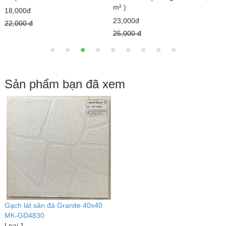
m² )
18,000đ
7
23,000đ
22,000 đ
1
25,000 đ
Sản phẩm bạn đã xem
Gạch lát sân đá Granite 40x40
MK-GD4830
Loại 1