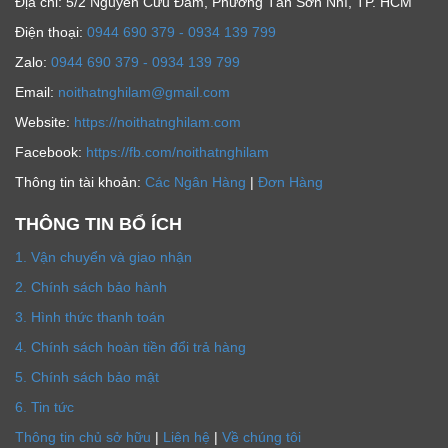
Địa chỉ: 5/2 Nguyễn Cửu Đàm, Phường Tân Sơn Nhì, TP. HCM
Ðiện thoại:
0944 690 379 - 0934 139 799
Zalo:
0944 690 379 - 0934 139 799
Email:
noithatnghilam@gmail.com
Website:
https://noithatnghilam.com
Facebook:
https://fb.com/noithatnghilam
Thông tin tài khoản:
Các Ngân Hàng
|
Đơn Hàng
THÔNG TIN BỔ ÍCH
1. Vận chuyển và giao nhận
2. Chính sách bảo hành
3. Hình thức thanh toán
4. Chính sách hoàn tiền đổi trả hàng
5. Chính sách bảo mật
6. Tin tức
Thông tin chủ sở hữu
|
Liên hệ
|
Về chúng tôi