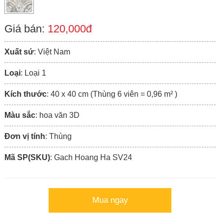
Giá bán:
120,000đ
Xuất sứ
: Việt Nam
Loại
: Loại 1
Kích thước
: 40 x 40 cm (Thùng 6 viên = 0,96 m² )
Màu sắc
: hoa văn 3D
Đơn vị tính
: Thùng
Mã SP(SKU)
: Gach Hoang Ha SV24
Mua ngay