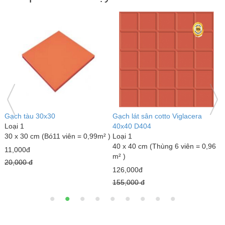
 cotto Viglacera
Gạch đỏ lát sân Gốm Mỹ
Gạch lát sân t
Loại 1
GLM4040MX
40 x 40 cm (Thùng 6 viên = 0,96
Loại 1
(Thùng 6 viên = 0,96
m² )
40 x 40 cm (Th
m² )
18,000đ
23,000đ
22,000 đ
25,000 đ