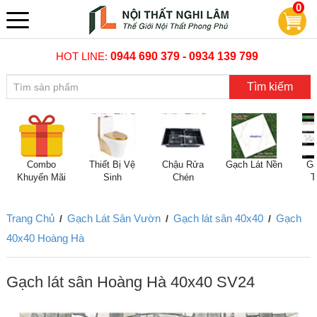
0
HOT LINE:
0944 690 379 - 0934 139 799
Tìm kiếm
Combo
Thiết Bị Vệ
Chậu Rửa
Gạch Lát Nền
Gạ
Khuyến Mãi
Sinh
Chén
T
Trang Chủ
Gạch Lát Sân Vườn
Gạch lát sân 40x40
Gạch
/
/
/
40x40 Hoàng Hà
Gạch lát sân Hoàng Hà 40x40 SV24